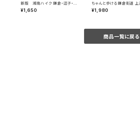
新版 湘南ハイク 鎌倉・逗子・葉
ちゃんと歩ける鎌倉街道 上
山・横須賀・三浦の山と海歩き
道・下道
¥1,650
¥1,980
商品一覧に戻る