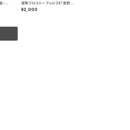
道・中
冒険クロストークvol.28「高野秀
行の旅の流儀」録画視聴権
¥2,000