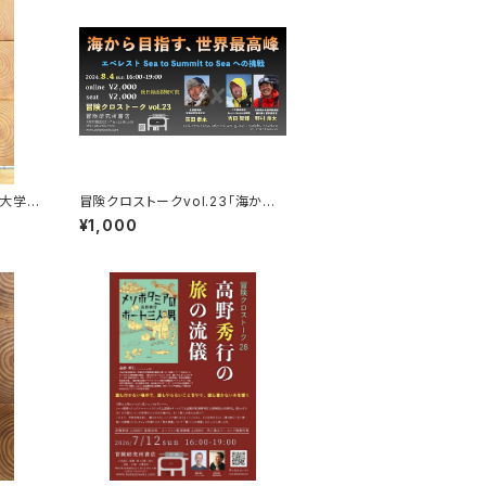
大学
冒険クロストークvol.23「海から
目指す、世界最高峰」録画視聴権
¥1,000