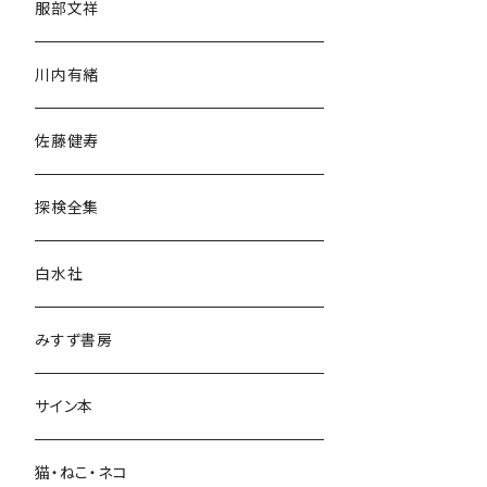
服部文祥
歴史・考古学
川内有緒
宗教・哲学・思想
佐藤健寿
民族・風習
探検全集
言語・ことば
白水社
政治・経済
みすず書房
経営・マネジメント
サイン本
科学・技術
猫・ねこ・ネコ
教育・教養