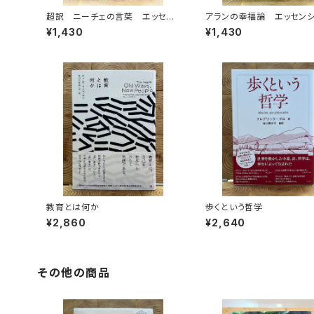
超訳 ニーチェの言葉 エッセン
アランの幸福論 エッセン
シャル版
版
¥1,430
¥1,430
教育とは何か
歩くという哲学
¥2,860
¥2,640
その他の商品