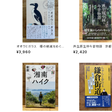
オオウミガラス 種の絶滅をめぐる
芦生原生林今昔物語 京都
物語
芦生演習林から研究林へ
¥3,960
¥2,420