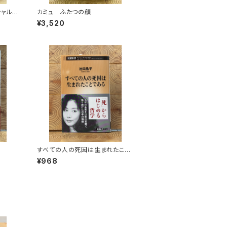
シャル
カミュ ふたつの顔
¥3,520
すべての人の死因は生まれたこと
である
¥968