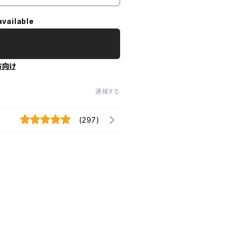
available
方向け
通報する
(297)