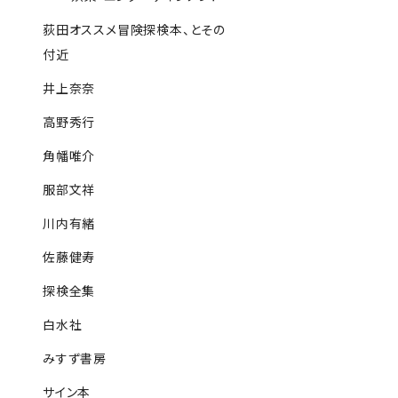
荻田オススメ冒険探検本、とその
付近
井上奈奈
高野秀行
角幡唯介
服部文祥
川内有緒
佐藤健寿
探検全集
白水社
みすず書房
サイン本