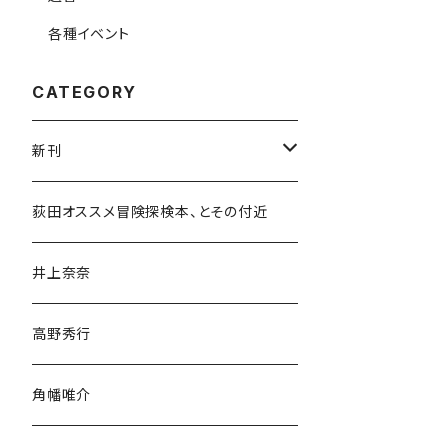
各種イベント
CATEGORY
新刊
和書
荻田オススメ冒険探検本、とその付近
文学・小説・物語
井上奈奈
随筆・ノンフィクション・その他
高野秀行
旅行・紀行
角幡唯介
人文・社会