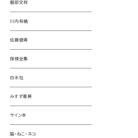
服部文祥
歴史・考古学
川内有緒
宗教・哲学・思想
佐藤健寿
民族・風習
探検全集
言語・ことば
白水社
政治・経済
みすず書房
経営・マネジメント
サイン本
科学・技術
猫・ねこ・ネコ
教育・教養