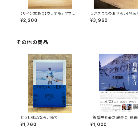
【サイン本あり】ウラオモテヤマネ
うさぎまでのおさらい［特装
コ
¥2,200
¥3,960
その他の商品
どうせ死ぬなら北極で
「角幡唯介最新報告会」録
権
¥1,760
¥1,000