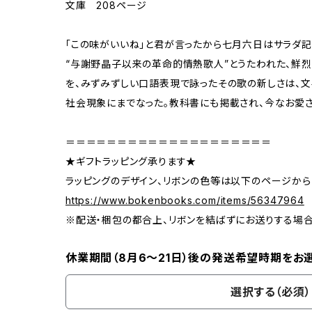
文庫 208ページ
「この味がいいね」と君が言ったから七月六日はサラダ
“与謝野晶子以来の革命的情熱歌人”とうたわれた、鮮
を、みずみずしい口語表現で詠ったその歌の新しさは、
社会現象にまでなった。教科書にも掲載され、今なお愛
＝＝＝＝＝＝＝＝＝＝＝＝＝＝＝＝＝＝＝＝
★ギフトラッピング承ります★
ラッピングのデザイン、リボンの色等は以下のページから
https://www.bokenbooks.com/items/56347964
※配送・梱包の都合上、リボンを結ばずにお送りする場
休業期間（8月6〜21日）後の発送希望時期をお
選択する（必須）