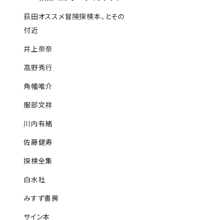
荻田オススメ冒険探検本、とその
付近
井上奈奈
高野秀行
角幡唯介
服部文祥
川内有緒
佐藤健寿
探検全集
白水社
みすず書房
サイン本