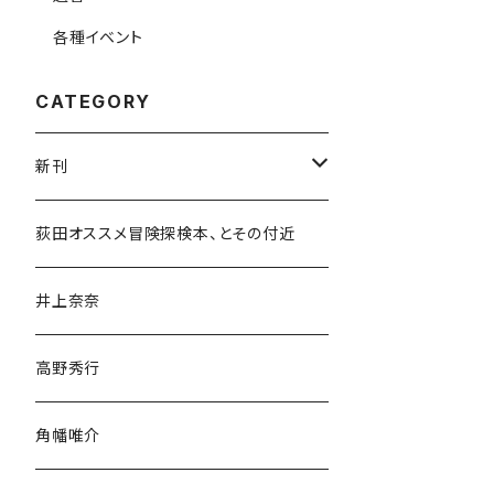
各種イベント
CATEGORY
新刊
和書
荻田オススメ冒険探検本、とその付近
文学・小説・物語
井上奈奈
随筆・ノンフィクション・その他
高野秀行
旅行・紀行
角幡唯介
人文・社会