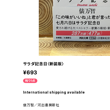
サラダ記念日〈新装版〉
¥693
残り1点
International shipping available
俵万智／河出書房新社