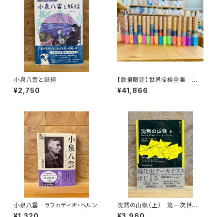
小泉八雲と妖怪
【数量限定】世界探検全集 全1
6巻＋全巻購入特典「第17巻（非
¥2,750
¥41,866
売品）」【当店限定】
小泉八雲 ラフカディオ・ヘルン
沈黙の山嶺（上） 第一次世界
大戦とマロリーのエヴェレスト
¥1,320
¥3,960