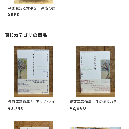
平家物語と太平記 通説の虚
像を暴く
¥990
同じカテゴリの商品
保苅実著作集2 アンチ・マイノ
保苅実著作集 生命あふれる大
リティ・ヒストリー
地
¥3,740
¥2,860