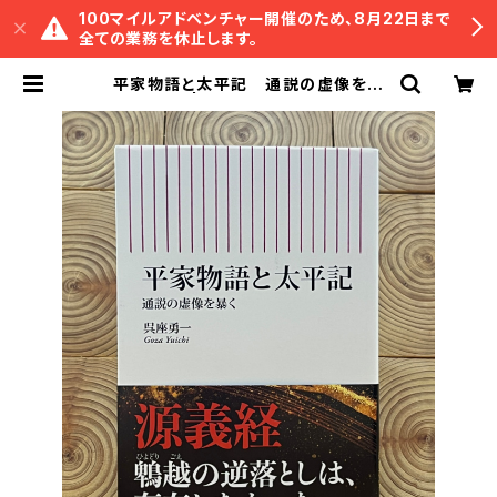
100マイルアドベンチャー開催のため、8月22日まで
全ての業務を休止します。
平家物語と太平記 通説の虚像を暴
く | 冒険研究所書店