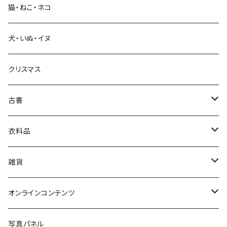
猫・ねこ・ネコ
教育・教養
犬・いぬ・イヌ
生活・暮らし
クリスマス
芸術・絵画・写真
古書
絵本・児童書
娯楽・エンターテインメント
古書セット
衣料品
美術
POLEWARDS
雑貨
Tシャツ
バッグ
オンラインコンテンツ
ブックカバー
冒険クロストーク
写真パネル