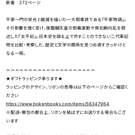
新書 272ページ
平家一門の栄光と破滅を描いた一大叙事詩である『平家物語』。
その影響を強く受け、後醍醐天皇の倒幕運動や南北朝内乱を叙
述した『太平記』。日本史を語る上で外すことのできない二代軍記
物を比較・考察した、歴史と文学の関係を見つめ直すきっかけと
なる一冊。
＝＝＝＝＝＝＝＝＝＝＝＝＝＝＝＝＝＝＝＝
★ギフトラッピング承ります★
ラッピングのデザイン、リボンの色等は以下のページからご確認く
ださい
https://www.bokenbooks.com/items/56347964
※配送・梱包の都合上、リボンを結ばずにお送りする場合もござ
います