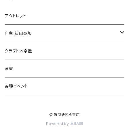
マグカップ
アウトレット
傘
店主 荻田泰永
食料品
書籍
クラフト木楽屋
その他
ウェア
選書
各種イベント
© 冒険研究所書店
Powered by