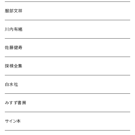
人文・社会
服部文祥
歴史・考古学
川内有緒
宗教・哲学・思想
佐藤健寿
民族・風習
探検全集
言語・ことば
白水社
政治・経済
みすず書房
経営・マネジメント
サイン本
科学・技術