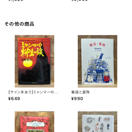
その他の商品
【サイン本あり】ミャンマーの柳
書店と冒険
生一族
¥649
¥990