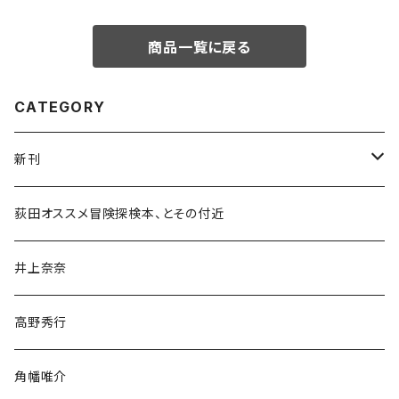
商品一覧に戻る
CATEGORY
新刊
和書
荻田オススメ冒険探検本、とその付近
文学・小説・物語
井上奈奈
随筆・ノンフィクション・その他
高野秀行
旅行・紀行
角幡唯介