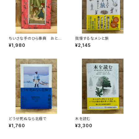
ちいさな手のひら事典 おとぎ
我慢するなメシと旅
話
¥1,980
¥2,145
どうせ死ぬなら北極で
木を読む
¥1,760
¥3,300