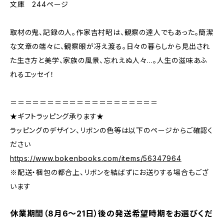
文庫 244ページ
取材の鬼、記録の人。作家吉村昭は、観察の達人でもあった。簡潔
な文章の端々に、観察眼が冴え渡る。日々の暮らしから見出され
た生き方と美学、家族の風景、忘れえぬ人々…。人生の滋味あふ
れるエッセイ！
＝＝＝＝＝＝＝＝＝＝＝＝＝＝＝＝＝＝＝＝
★ギフトラッピング承ります★
ラッピングのデザイン、リボンの色等は以下のページからご確認く
ださい
https://www.bokenbooks.com/items/56347964
※配送・梱包の都合上、リボンを結ばずにお送りする場合もござ
います
休業期間（8月6〜21日）後の発送希望時期をお選びくだ