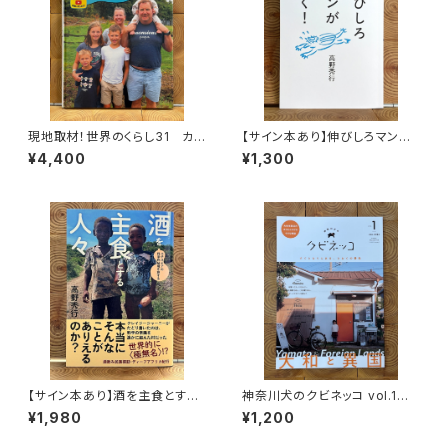
現地取材！世界のくらし31 カナ
【サイン本あり】伸びしろマンが
ダ
ゆく！
¥4,400
¥1,300
【サイン本あり】酒を主食とする
神奈川犬のクビネッコ vol.1
人々 エチオピアの科学的秘境
特集：大和と異国
¥1,980
¥1,200
を旅する