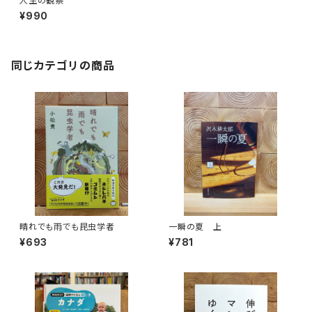
人生の観察
¥990
同じカテゴリの商品
晴れでも雨でも昆虫学者
一瞬の夏 上
¥693
¥781