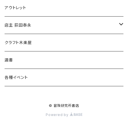
マグカップ
アウトレット
傘
店主 荻田泰永
食料品
書籍
クラフト木楽屋
その他
ウェア
選書
各種イベント
© 冒険研究所書店
Powered by