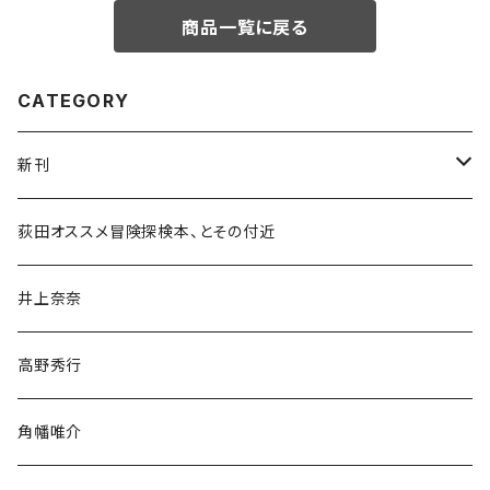
商品一覧に戻る
CATEGORY
新刊
和書
荻田オススメ冒険探検本、とその付近
文学・小説・物語
井上奈奈
随筆・ノンフィクション・その他
高野秀行
旅行・紀行
角幡唯介
人文・社会