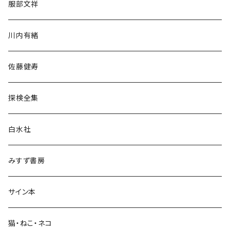
服部文祥
歴史・考古学
川内有緒
宗教・哲学・思想
佐藤健寿
民族・風習
探検全集
言語・ことば
白水社
政治・経済
みすず書房
経営・マネジメント
サイン本
科学・技術
猫・ねこ・ネコ
教育・教養