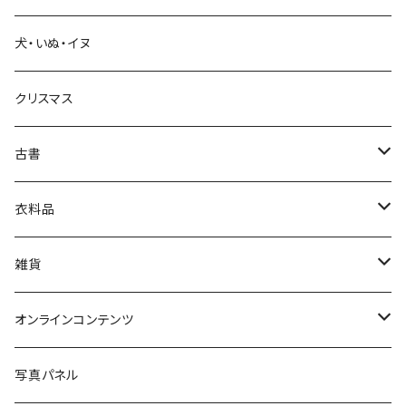
犬・いぬ・イヌ
生活・暮らし
クリスマス
芸術・絵画・写真
古書
絵本・児童書
娯楽・エンターテインメント
古書セット
衣料品
美術
POLEWARDS
雑貨
Tシャツ
バッグ
オンラインコンテンツ
ブックカバー
冒険クロストーク
写真パネル