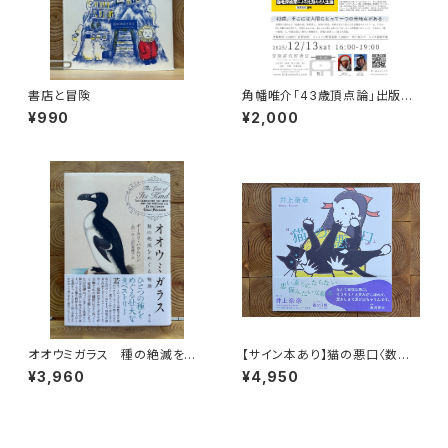
書店と冒険
角幡唯介「43歳頂点論」出版記
念トークイベント録画視聴権
¥990
¥2,000
オオウミガラス 種の絶滅をめ
【サイン本あり】猫の悪口〈数量
ぐる物語
限定・オリジナルトート付き〉
¥3,960
¥4,950