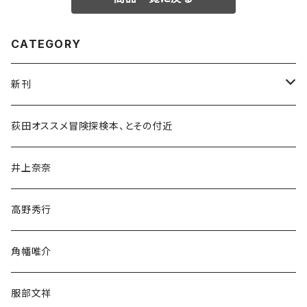
CATEGORY
新刊
和書
荻田オススメ冒険探検本、とその付近
文学・小説・物語
井上奈奈
随筆・ノンフィクション・その他
高野秀行
旅行・紀行
角幡唯介
人文・社会
服部文祥