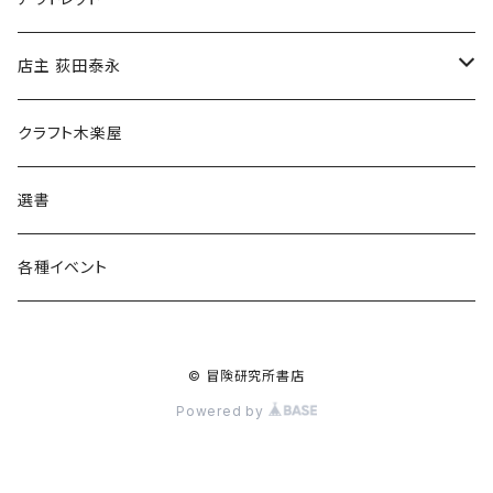
傘
店主 荻田泰永
食料品
書籍
クラフト木楽屋
その他
ウェア
選書
各種イベント
© 冒険研究所書店
Powered by