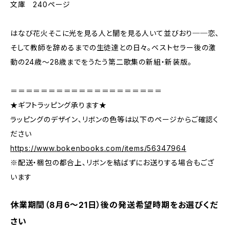
文庫 240ページ
はなび花火そこに光を見る人と闇を見る人いて並びおり──恋、
そして教師を辞めるまでの生徒達との日々。ベストセラー後の激
動の24歳～28歳までをうたう第二歌集の新組・新装版。
＝＝＝＝＝＝＝＝＝＝＝＝＝＝＝＝＝＝＝＝
★ギフトラッピング承ります★
ラッピングのデザイン、リボンの色等は以下のページからご確認く
ださい
https://www.bokenbooks.com/items/56347964
※配送・梱包の都合上、リボンを結ばずにお送りする場合もござ
います
休業期間（8月6〜21日）後の発送希望時期をお選びくだ
さい