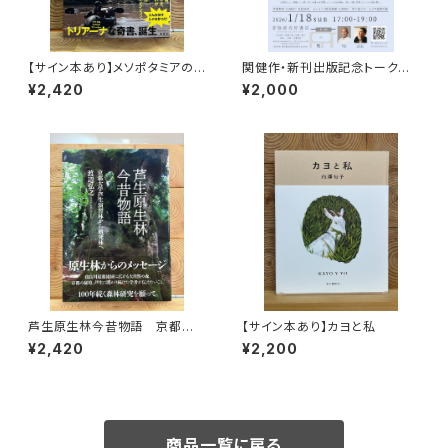
【サイン本あり】メソポタミアの
関健作・新刊出版記念トークイ
ボート三人男
ベント録画視聴権
¥2,420
¥2,000
芦生原生林今昔物語 京都大
【サイン本あり】カヨと私
学芦生演習林から研究林へ
¥2,420
¥2,200
商品一覧に戻る