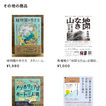
その他の商品
植物園の歩き方 きれい、心地
角幡唯介「地図なき山」出版記念
よい、愛おしい さまざまな「うつ
トークイベント録画視聴権
¥1,980
¥1,000
くしい」を求めて