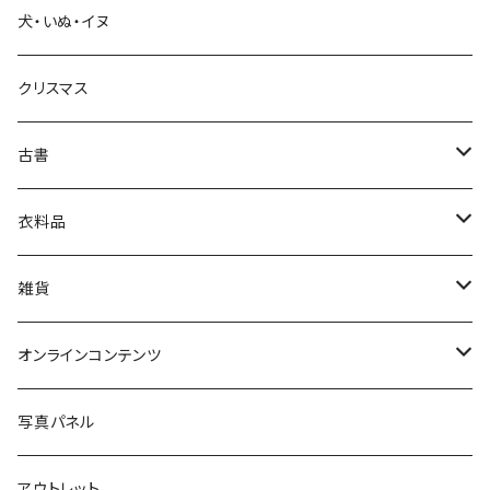
犬・いぬ・イヌ
生活・暮らし
クリスマス
芸術・絵画・写真
古書
絵本・児童書
娯楽・エンターテインメント
古書セット
衣料品
美術
POLEWARDS
雑貨
Tシャツ
バッグ
オンラインコンテンツ
ブックカバー
冒険クロストーク
写真パネル
マグカップ
アウトレット