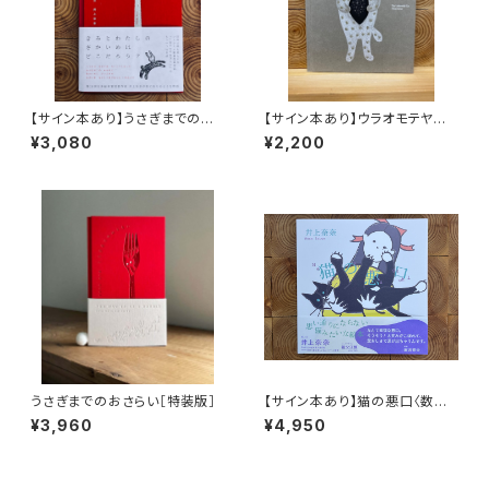
【サイン本あり】うさぎまでのお
【サイン本あり】ウラオモテヤマ
さらい［通常版］
ネコ
¥3,080
¥2,200
うさぎまでのおさらい［特装版］
【サイン本あり】猫の悪口〈数量
限定・オリジナルトート付き〉
¥3,960
¥4,950