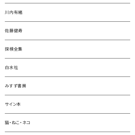
歴史・考古学
川内有緒
宗教・哲学・思想
佐藤健寿
民族・風習
探検全集
言語・ことば
白水社
政治・経済
みすず書房
経営・マネジメント
サイン本
科学・技術
猫・ねこ・ネコ
教育・教養