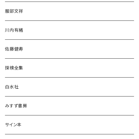
人文・社会
服部文祥
歴史・考古学
川内有緒
宗教・哲学・思想
佐藤健寿
民族・風習
探検全集
言語・ことば
白水社
政治・経済
みすず書房
経営・マネジメント
サイン本
科学・技術