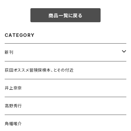
商品一覧に戻る
CATEGORY
新刊
和書
荻田オススメ冒険探検本、とその付近
文学・小説・物語
井上奈奈
随筆・ノンフィクション・その他
高野秀行
旅行・紀行
角幡唯介