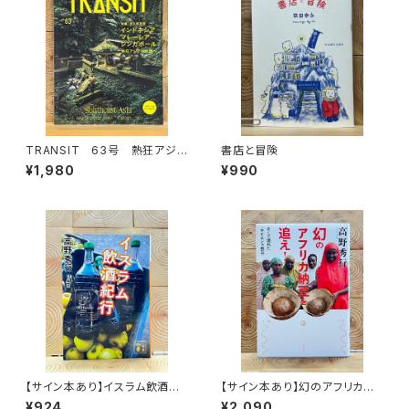
TRANSIT 63号 熱狂アジア
書店と冒険
の秘境へ
¥1,980
¥990
【サイン本あり】イスラム飲酒紀
【サイン本あり】幻のアフリカ納
行
豆を追え！
¥924
¥2,090