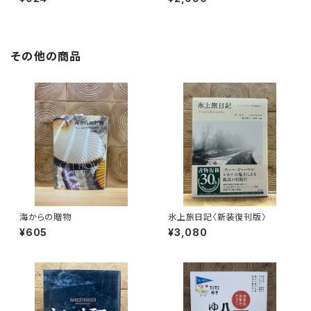
その他の商品
海からの贈物
氷上旅日記〈新装復刊版〉
¥605
¥3,080