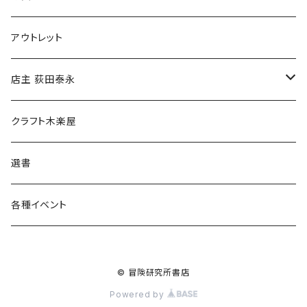
マグカップ
アウトレット
傘
店主 荻田泰永
食料品
書籍
クラフト木楽屋
その他
ウェア
選書
各種イベント
© 冒険研究所書店
Powered by