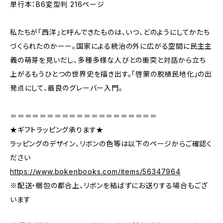
単行本：B6変型判 216ページ
私たちが「西洋」と呼んできたものは、いつ、どのようにしてかたち
づくられたのかーー。国家による統治の外に広がる空間に民主主
義の萌芽を見いだし、多種多様な人びとの衝突と対話から立ち
上がるもうひとつの世界史を描き出す。「啓蒙の脱植民地化」の出
発点にして、最良のグレーバー入門。
＝＝＝＝＝＝＝＝＝＝＝＝＝＝＝＝＝＝＝＝
★ギフトラッピング承ります★
ラッピングのデザイン、リボンの色等は以下のページからご確認く
ださい
https://www.bokenbooks.com/items/56347964
※配送・梱包の都合上、リボンを結ばずにお送りする場合もござ
います