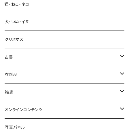
猫・ねこ・ネコ
教育・教養
犬・いぬ・イヌ
生活・暮らし
クリスマス
芸術・絵画・写真
古書
絵本・児童書
娯楽・エンターテインメント
古書セット
衣料品
美術
POLEWARDS
雑貨
Tシャツ
バッグ
オンラインコンテンツ
ブックカバー
冒険クロストーク
写真パネル