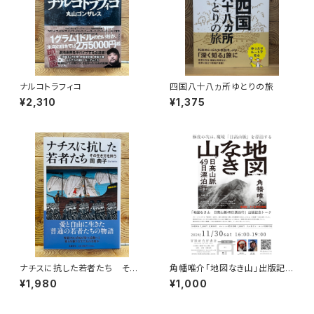
ナルコトラフィコ
四国八十八ヵ所ゆとりの旅
¥2,310
¥1,375
ナチスに抗した若者たち その
角幡唯介「地図なき山」出版記念
生き方を問う
トークイベント録画視聴権
¥1,980
¥1,000