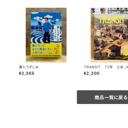
青とうずしお
TRANSIT 72号 さあ、
ンへ！ 太陽と海と土の国
¥2,365
¥2,200
商品一覧に戻る