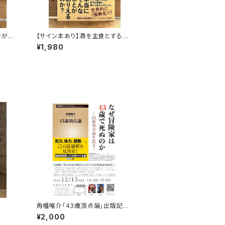
ンがゆ
【サイン本あり】酒を主食とする
人々 エチオピアの科学的秘境を
¥1,980
旅する
角幡唯介「43歳頂点論」出版記念
トークイベント録画視聴権
¥2,000