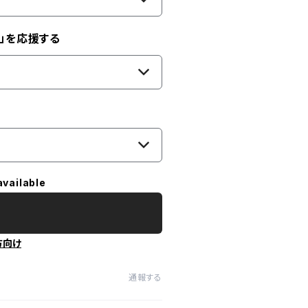
」を応援する
available
方向け
通報する