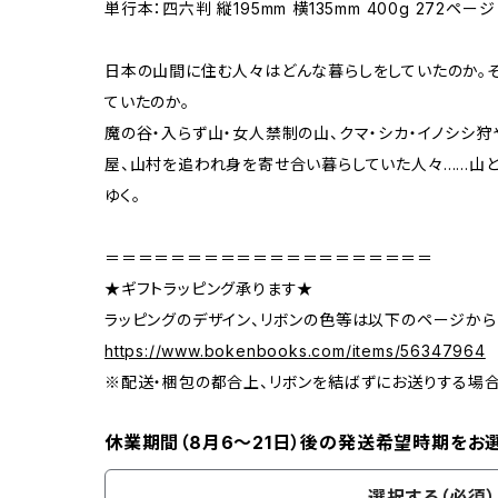
単行本：四六判 縦195mm 横135mm 400g 272ページ
日本の山間に住む人々はどんな暮らしをしていたのか。
ていたのか。
魔の谷・入らず山・女人禁制の山、クマ・シカ・イノシシ狩
屋、山村を追われ身を寄せ合い暮らしていた人々……山と
ゆく。
＝＝＝＝＝＝＝＝＝＝＝＝＝＝＝＝＝＝＝＝
★ギフトラッピング承ります★
ラッピングのデザイン、リボンの色等は以下のページから
https://www.bokenbooks.com/items/56347964
※配送・梱包の都合上、リボンを結ばずにお送りする場
休業期間（8月6〜21日）後の発送希望時期をお
選択する（必須）