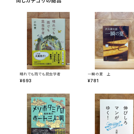
同じカテゴリの商品
晴れでも雨でも昆虫学者
一瞬の夏 上
¥693
¥781