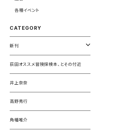
各種イベント
CATEGORY
新刊
和書
荻田オススメ冒険探検本、とその付近
文学・小説・物語
井上奈奈
随筆・ノンフィクション・その他
高野秀行
旅行・紀行
角幡唯介
人文・社会