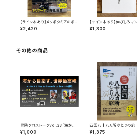
【サイン本あり】メソポタミアのボ
【サイン本あり】伸びしろマ
ート三人男
く！
¥2,420
¥1,300
その他の商品
冒険クロストークvol.23「海から
四国八十八ヵ所ゆとりの旅
目指す、世界最高峰」録画視聴権
¥1,000
¥1,375