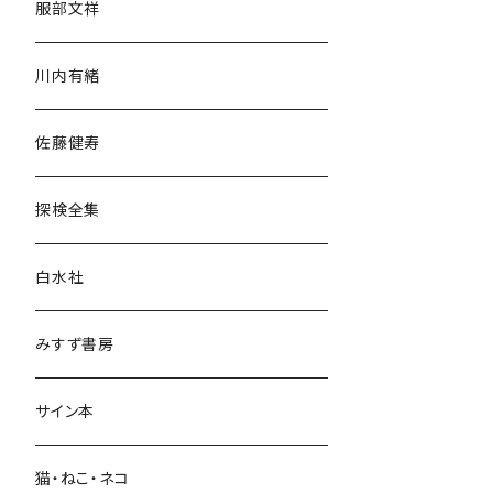
服部文祥
歴史・考古学
川内有緒
宗教・哲学・思想
佐藤健寿
民族・風習
探検全集
言語・ことば
白水社
政治・経済
みすず書房
経営・マネジメント
サイン本
科学・技術
猫・ねこ・ネコ
教育・教養