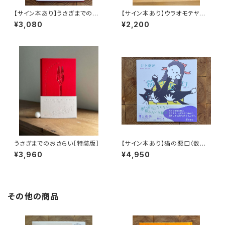
【サイン本あり】うさぎまでのお
【サイン本あり】ウラオモテヤマ
さらい［通常版］
ネコ
¥3,080
¥2,200
うさぎまでのおさらい［特装版］
【サイン本あり】猫の悪口〈数量
限定・オリジナルトート付き〉
¥3,960
¥4,950
その他の商品