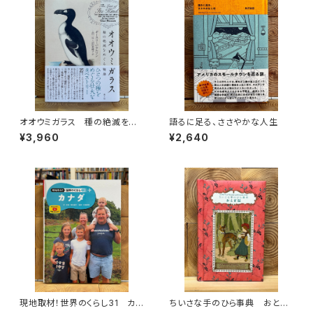
オオウミガラス 種の絶滅をめ
語るに足る、ささやかな人生
ぐる物語
¥3,960
¥2,640
現地取材！世界のくらし31 カナ
ちいさな手のひら事典 おとぎ