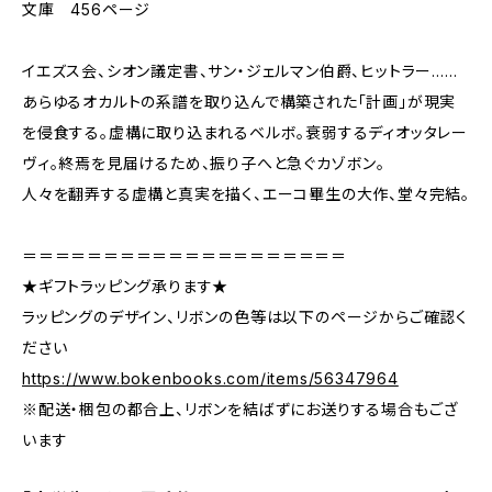
文庫 456ページ
イエズス会、シオン議定書、サン・ジェルマン伯爵、ヒットラー……
あらゆるオカルトの系譜を取り込んで構築された「計画」が現実
を侵食する。虚構に取り込まれるベルボ。衰弱するディオッタレー
ヴィ。終焉を見届けるため、振り子へと急ぐカゾボン。
人々を翻弄する虚構と真実を描く、エーコ畢生の大作、堂々完結。
＝＝＝＝＝＝＝＝＝＝＝＝＝＝＝＝＝＝＝＝
★ギフトラッピング承ります★
ラッピングのデザイン、リボンの色等は以下のページからご確認く
ださい
https://www.bokenbooks.com/items/56347964
※配送・梱包の都合上、リボンを結ばずにお送りする場合もござ
います