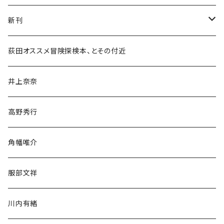
新刊
和書
荻田オススメ冒険探検本、とその付近
文学・小説・物語
井上奈奈
随筆・ノンフィクション・その他
高野秀行
旅行・紀行
角幡唯介
人文・社会
服部文祥
歴史・考古学
川内有緒
宗教・哲学・思想