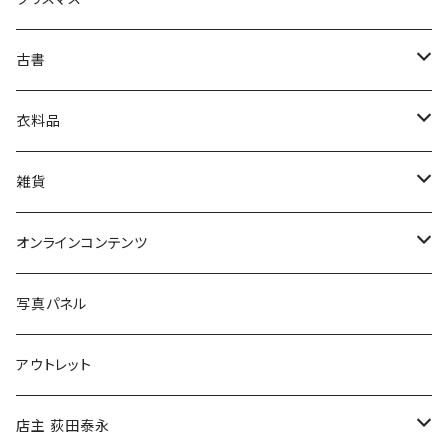
芸術・絵画・写真
古書
絵本・児童書
娯楽・エンターテインメント
古書セット
衣料品
美術
POLEWARDS
雑貨
Tシャツ
バッグ
オンラインコンテンツ
ブックカバー
冒険クロストーク
写真パネル
マグカップ
アウトレット
傘
店主 荻田泰永