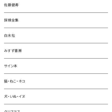
佐藤健寿
民族・風習
探検全集
言語・ことば
白水社
政治・経済
みすず書房
経営・マネジメント
サイン本
科学・技術
猫・ねこ・ネコ
教育・教養
犬・いぬ・イヌ
生活・暮らし
クリスマス