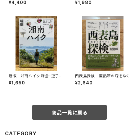
ダ
話
¥4,400
¥1,980
新版 湘南ハイク 鎌倉・逗子・
西表島探検 亜熱帯の森をゆく
葉山・横須賀・三浦の山と海歩き
¥1,650
¥2,640
商品一覧に戻る
CATEGORY