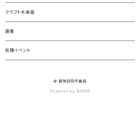
食料品
書籍
クラフト木楽屋
その他
ウェア
選書
各種イベント
© 冒険研究所書店
Powered by