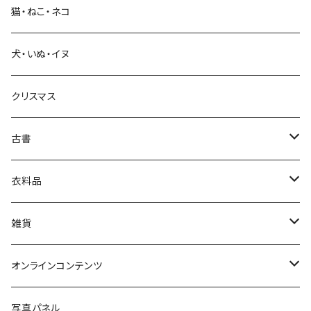
猫・ねこ・ネコ
教育・教養
犬・いぬ・イヌ
生活・暮らし
クリスマス
芸術・絵画・写真
古書
絵本・児童書
娯楽・エンターテインメント
古書セット
衣料品
美術
POLEWARDS
雑貨
Tシャツ
バッグ
オンラインコンテンツ
ブックカバー
冒険クロストーク
写真パネル