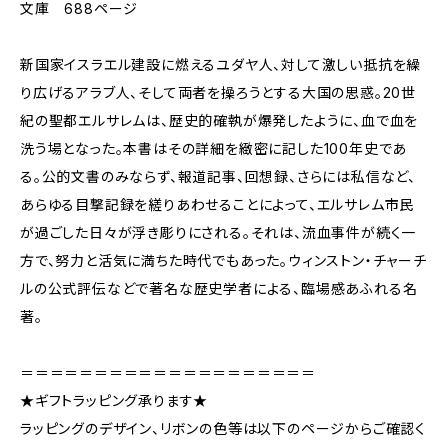
文庫 688ページ
新国家イスラエル建設に燃えるユダヤ人、対して激しい抵抗を繰
り広げるアラブ人、そして両者を操ろうとする大国の思惑。20世
紀の聖都エルサレムは、歴史的確執が爆発したように、血で血を
洗う場となった。本書はその詳細を緻密に記した100年史であ
る。公的文書のみならず、報道記事、回想録、さらには私信など、
あらゆる目撃記録を縒りあわせることによって、エルサレム市民
が過ごした日々が浮き彫りにされる。それは、流血事件が続く一
方で、努力と活気に満ちた時代でもあった。ウィンストン・チャーチ
ルの公式評伝などで著名な歴史学者による、臨場感あふれる名
著。
＝＝＝＝＝＝＝＝＝＝＝＝＝＝＝＝＝＝＝＝
★ギフトラッピング承ります★
ラッピングのデザイン、リボンの色等は以下のページからご確認く