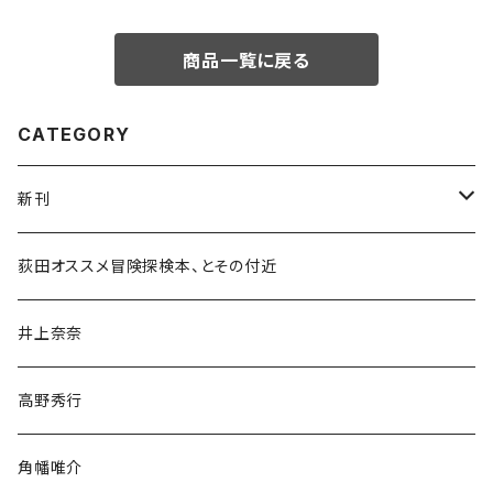
商品一覧に戻る
CATEGORY
新刊
和書
荻田オススメ冒険探検本、とその付近
文学・小説・物語
井上奈奈
随筆・ノンフィクション・その他
高野秀行
旅行・紀行
角幡唯介