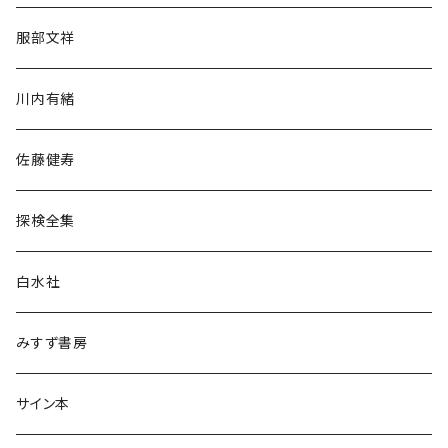
人文・社会
服部文祥
歴史・考古学
川内有緒
宗教・哲学・思想
佐藤健寿
民族・風習
探検全集
言語・ことば
白水社
政治・経済
みすず書房
経営・マネジメント
サイン本
科学・技術