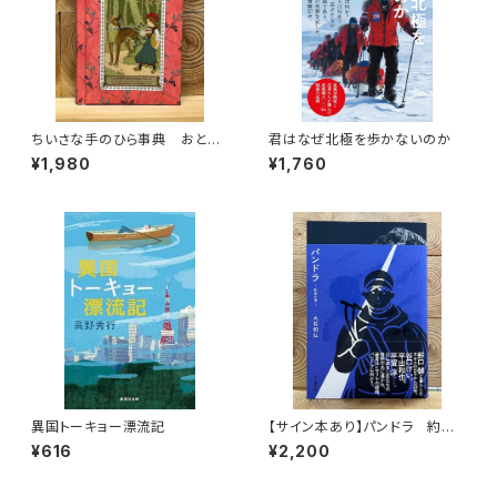
ちいさな手のひら事典 おとぎ
君はなぜ北極を歩かないのか
話
¥1,980
¥1,760
異国トーキョー漂流記
【サイン本あり】パンドラ 約束
の頂
¥616
¥2,200