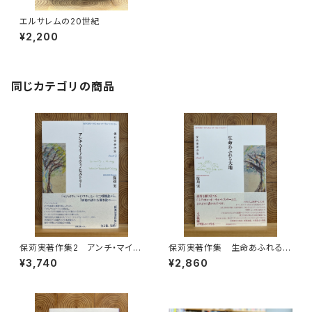
エルサレムの20世紀
¥2,200
同じカテゴリの商品
保苅実著作集2 アンチ・マイノ
保苅実著作集 生命あふれる大
リティ・ヒストリー
地
¥3,740
¥2,860