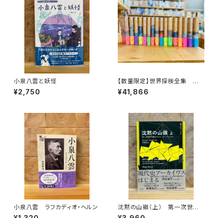
小泉八雲と妖怪
【数量限定】世界探検全集 全1
6巻＋全巻購入特典「第17巻（非
¥2,750
¥41,866
売品）」【当店限定】
小泉八雲 ラフカディオ・ヘルン
沈黙の山嶺（上） 第一次世界
大戦とマロリーのエヴェレスト
¥1,320
¥3,960