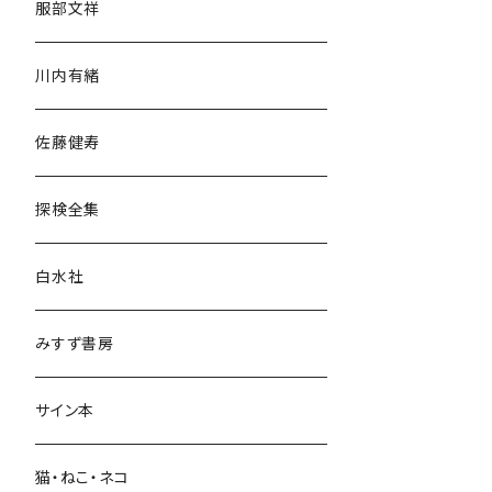
服部文祥
歴史・考古学
川内有緒
宗教・哲学・思想
佐藤健寿
民族・風習
探検全集
言語・ことば
白水社
政治・経済
みすず書房
経営・マネジメント
サイン本
科学・技術
猫・ねこ・ネコ
教育・教養