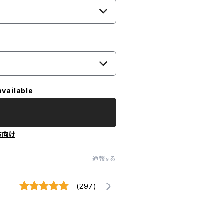
available
方向け
通報する
(297)