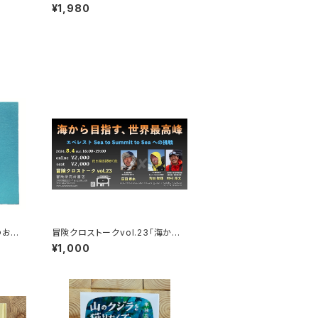
人々 エチオピアの科学的秘境を
¥1,980
旅する
のおさ
冒険クロストークvol.23「海から
目指す、世界最高峰」録画視聴権
¥1,000