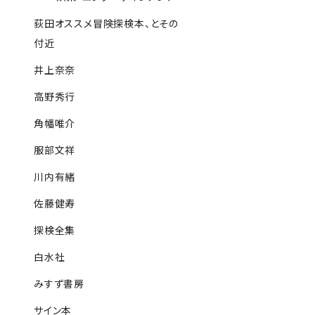
荻田オススメ冒険探検本、とその
付近
井上奈奈
高野秀行
角幡唯介
服部文祥
川内有緒
佐藤健寿
探検全集
白水社
みすず書房
サイン本