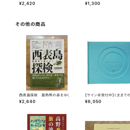
ート三人男
く！
¥2,420
¥1,300
その他の商品
西表島探検 亜熱帯の森をゆく
【サイン本受付中】くままで
らい〈特装新版〉
¥2,640
¥6,050