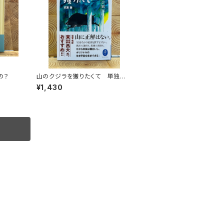
の？
山のクジラを獲りたくて 単独忍
び猟記（文庫版）
¥1,430