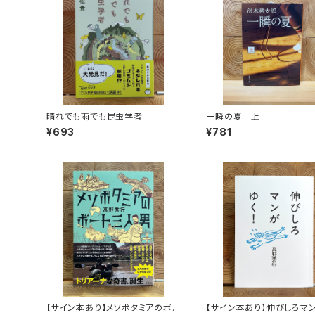
晴れでも雨でも昆虫学者
一瞬の夏 上
¥693
¥781
【サイン本あり】メソポタミアのボ
【サイン本あり】伸びしろマ