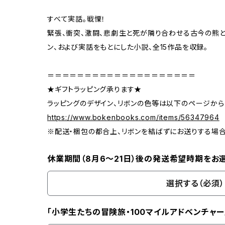
すべて実話。戦慄！
緊張、衝突、激闘、悲劇――生と死が隣り合わせる古今の熊
ン、および実話をもとにした小説、全15作品を収録。
＝＝＝＝＝＝＝＝＝＝＝＝＝＝＝＝＝＝＝＝
★ギフトラッピング承ります★
ラッピングのデザイン、リボンの色等は以下のページから
https://www.bokenbooks.com/items/56347964
※配送・梱包の都合上、リボンを結ばずにお送りする場
休業期間（8月6〜21日）後の発送希望時期をお
選択する（必須）
「小学生たちの冒険旅・100マイルアドベンチャー