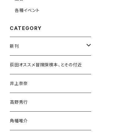
各種イベント
CATEGORY
新刊
和書
荻田オススメ冒険探検本、とその付近
文学・小説・物語
井上奈奈
随筆・ノンフィクション・その他
高野秀行
旅行・紀行
角幡唯介
人文・社会