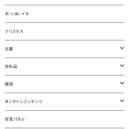
犬・いぬ・イヌ
生活・暮らし
クリスマス
芸術・絵画・写真
古書
絵本・児童書
娯楽・エンターテインメント
古書セット
衣料品
美術
POLEWARDS
雑貨
Tシャツ
バッグ
オンラインコンテンツ
ブックカバー
冒険クロストーク
写真パネル