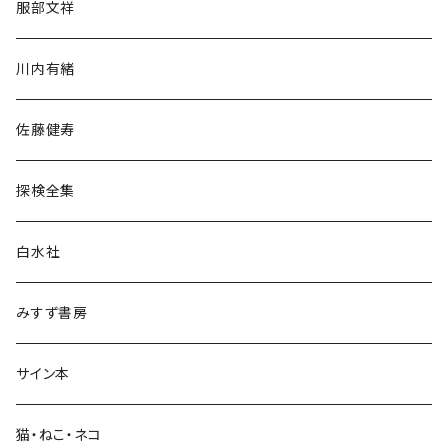
服部文祥
歴史・考古学
川内有緒
宗教・哲学・思想
佐藤健寿
民族・風習
探検全集
言語・ことば
白水社
政治・経済
みすず書房
経営・マネジメント
サイン本
科学・技術
猫・ねこ・ネコ
教育・教養