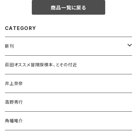
商品一覧に戻る
CATEGORY
新刊
和書
荻田オススメ冒険探検本、とその付近
文学・小説・物語
井上奈奈
随筆・ノンフィクション・その他
高野秀行
旅行・紀行
角幡唯介
人文・社会