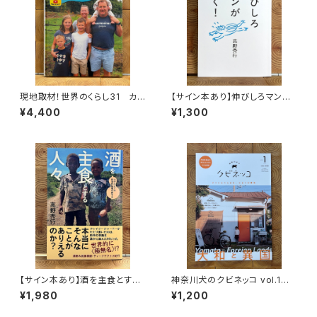
現地取材！世界のくらし31 カナ
【サイン本あり】伸びしろマンが
ダ
ゆく！
¥4,400
¥1,300
【サイン本あり】酒を主食とする
神奈川犬のクビネッコ vol.1
人々 エチオピアの科学的秘境
特集：大和と異国
¥1,980
¥1,200
を旅する