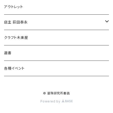
マグカップ
アウトレット
傘
店主 荻田泰永
食料品
書籍
クラフト木楽屋
その他
ウェア
選書
各種イベント
© 冒険研究所書店
Powered by