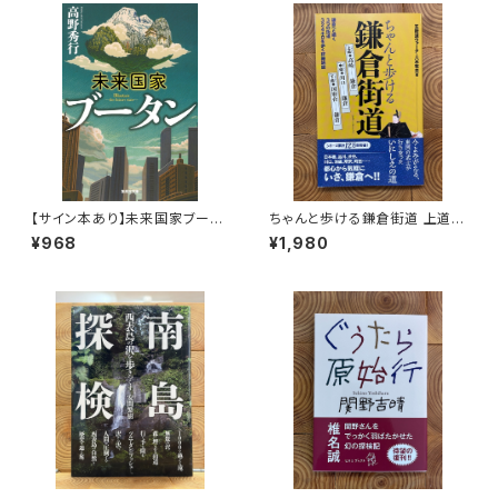
【サイン本あり】未来国家ブータ
ちゃんと歩ける鎌倉街道 上道・
ン
中道・下道
¥968
¥1,980