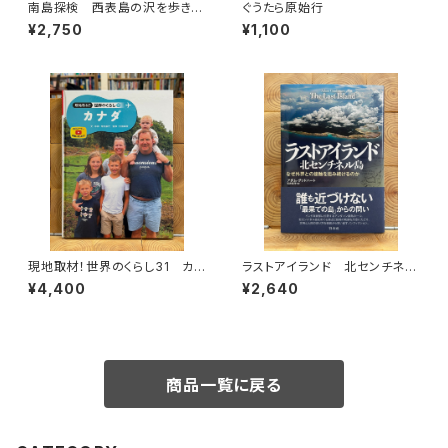
南島探検 西表島の沢を歩きつ
ぐうたら原始行
くす
¥2,750
¥1,100
現地取材！世界のくらし31 カナ
ラストアイランド 北センチネル
ダ
島 なぜ外界との接触を拒み続
¥4,400
¥2,640
けるのか
商品一覧に戻る