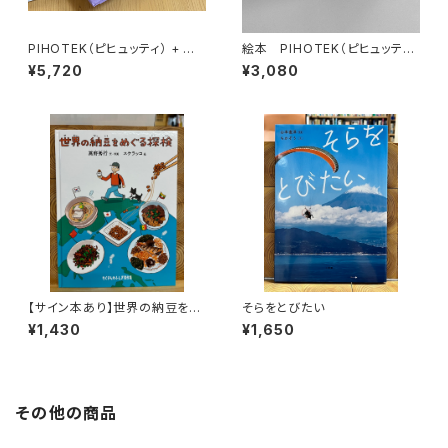
PIHOTEK（ピヒュッティ） + オリ
絵本 PIHOTEK（ピヒュッティ）
ジナルふろしき（薄紫）セット
北極を風と歩く
¥5,720
¥3,080
【サイン本あり】世界の納豆をめ
そらをとびたい
ぐる探検
¥1,430
¥1,650
その他の商品