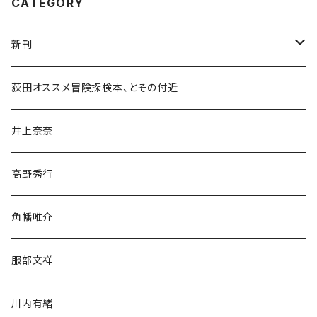
CATEGORY
新刊
和書
荻田オススメ冒険探検本、とその付近
文学・小説・物語
井上奈奈
随筆・ノンフィクション・その他
高野秀行
旅行・紀行
角幡唯介
人文・社会
服部文祥
歴史・考古学
川内有緒