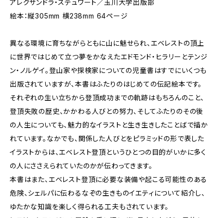
アレクサンドラ・ステュワート／玉川大学出版部
絵本：縦305mm 横238mm 64ページ
異なる環境に育ちながらともに山に魅せられ、エベレストの頂上
に世界ではじめて立つ夢をかなえたエドモンド・ヒラリーとテンジ
ン・ノルゲイ。登山家や探検家についての児童書はすでにいくつも
出版されていますが、本書はふたりのはじめての伝記絵本です。
それぞれの生い立ちから登頂成功までの軌跡はもちろんのこと、
登頂失敗の歴史、かかわる人びとの努力、そしてふたりのその後
の人生についても、魅力的なイラストと生き生きしたことばで描か
れています。なかでも、関係した人びとをピラミッドの形で表した
イラストからは、エベレスト登頂というひとつの目的がいかに多く
の人にささえられていたのかが伝わってきます。
本書はまた、エベレスト登頂に必要な装備や起こる可能性のある
危険、シェルパに伝わるなぞの生きものイエティについて紹介し、
ゆたかな知識を楽しく得られる工夫もされています。