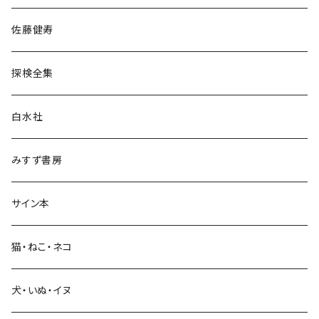
宗教・哲学・思想
佐藤健寿
民族・風習
探検全集
言語・ことば
白水社
政治・経済
みすず書房
経営・マネジメント
サイン本
科学・技術
猫・ねこ・ネコ
教育・教養
犬・いぬ・イヌ
生活・暮らし