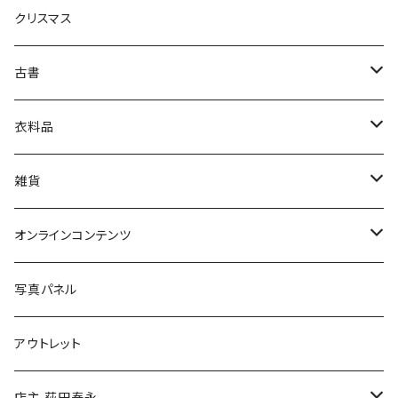
クリスマス
芸術・絵画・写真
古書
絵本・児童書
娯楽・エンターテインメント
古書セット
衣料品
美術
POLEWARDS
雑貨
Tシャツ
バッグ
オンラインコンテンツ
ブックカバー
冒険クロストーク
写真パネル
マグカップ
アウトレット
傘
店主 荻田泰永