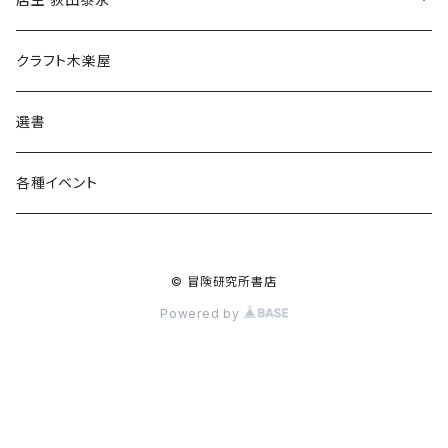
食料品
書籍
クラフト木楽屋
その他
ウェア
選書
各種イベント
© 冒険研究所書店
Powered by