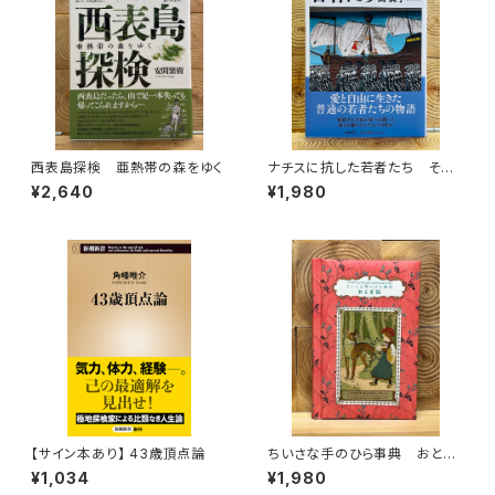
西表島探検 亜熱帯の森をゆく
ナチスに抗した若者たち その
生き方を問う
¥2,640
¥1,980
【サイン本あり】 43歳頂点論
ちいさな手のひら事典 おとぎ
話
¥1,034
¥1,980