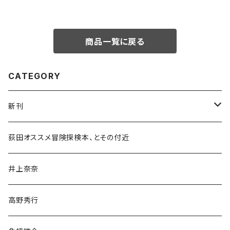
商品一覧に戻る
CATEGORY
新刊
和書
荻田オススメ冒険探検本、とその付近
文学・小説・物語
井上奈奈
随筆・ノンフィクション・その他
高野秀行
旅行・紀行