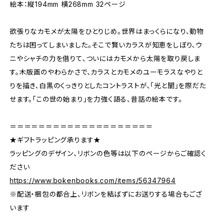
絵本：縦194mm 横268mm 32ページ
欲張りなカモメが太陽をひとりじめ。世界はまっくらになり、動物
たちは困ってしまいました。そこで賢いカラスが知恵をしぼり、ウ
ニやシャチの力を借りて、ついにはカモメから太陽を取り戻しま
す。木版画のやわらかさで、カラスとカモメのユーモラスなやりと
りを描き、白黒のくっきりとしたコントラストが、「光と闇」を際だた
せます。「この世の始まり」を力強く語る、昔話の絵本です。
＝＝＝＝＝＝＝＝＝＝＝＝＝＝＝＝＝＝＝＝
★ギフトラッピング承ります★
ラッピングのデザイン、リボンの色等は以下のページからご確認く
ださい
https://www.bokenbooks.com/items/56347964
※配送・梱包の都合上、リボンを結ばずにお送りする場合もござ
います