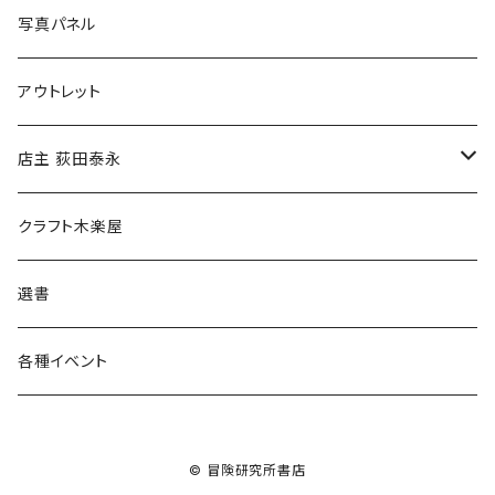
ブックカバー
冒険クロストーク
写真パネル
マグカップ
アウトレット
傘
店主 荻田泰永
食料品
書籍
クラフト木楽屋
その他
ウェア
選書
各種イベント
© 冒険研究所書店