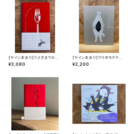
【サイン本あり】うさぎまでのお
【サイン本あり】ウラオモテヤマ
さらい［通常版］
ネコ
¥3,080
¥2,200