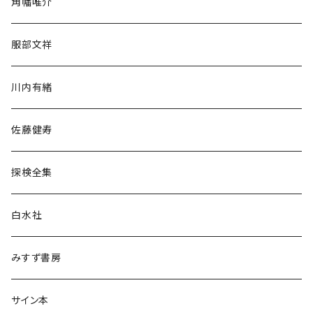
角幡唯介
人文・社会
服部文祥
歴史・考古学
川内有緒
宗教・哲学・思想
佐藤健寿
民族・風習
探検全集
言語・ことば
白水社
政治・経済
みすず書房
経営・マネジメント
サイン本
科学・技術