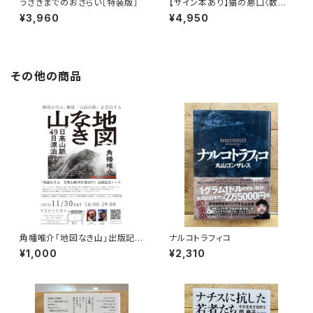
うさぎまでのおさらい［特装版］
【サイン本あり】猫の悪口〈数量
限定・オリジナルトート付き〉
¥3,960
¥4,950
その他の商品
角幡唯介「地図なき山」出版記念
ナルコトラフィコ
トークイベント録画視聴権
¥1,000
¥2,310