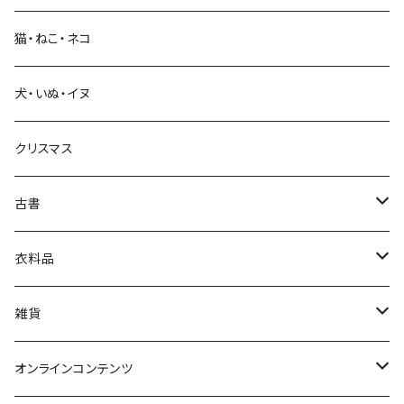
猫・ねこ・ネコ
教育・教養
犬・いぬ・イヌ
生活・暮らし
クリスマス
芸術・絵画・写真
古書
絵本・児童書
娯楽・エンターテインメント
古書セット
衣料品
美術
POLEWARDS
雑貨
Tシャツ
バッグ
オンラインコンテンツ