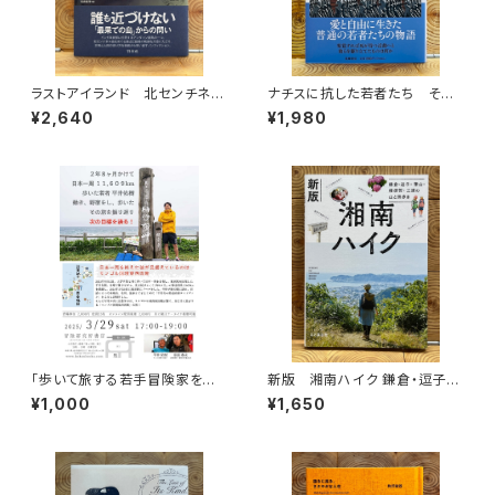
ラストアイランド 北センチネル
ナチスに抗した若者たち その
島 なぜ外界との接触を拒み続
生き方を問う
¥2,640
¥1,980
けるのか
「歩いて旅する若手冒険家を青
新版 湘南ハイク 鎌倉・逗子・
田買い！平井佑樹 × 荻田泰永」
葉山・横須賀・三浦の山と海歩き
¥1,000
¥1,650
録画視聴権