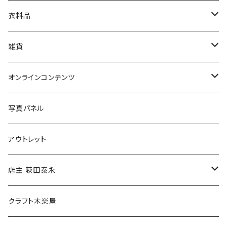
娯楽・エンターテインメント
古書セット
衣料品
美術
POLEWARDS
雑貨
Tシャツ
バッグ
オンラインコンテンツ
ブックカバー
冒険クロストーク
写真パネル
マグカップ
アウトレット
傘
店主 荻田泰永
食料品
書籍
クラフト木楽屋