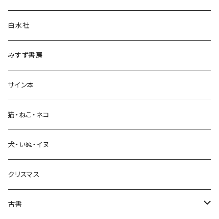
言語・ことば
白水社
政治・経済
みすず書房
経営・マネジメント
サイン本
科学・技術
猫・ねこ・ネコ
教育・教養
犬・いぬ・イヌ
生活・暮らし
クリスマス
芸術・絵画・写真
古書
絵本・児童書