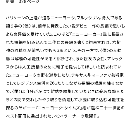
新書 328ページ
ハリケーンの上陸が迫るニューヨーク、ブルックリン。詩人である
語り手の〈僕〉は、前年に発表した小説デビュー作の長編で思いも
よらぬ評価を受けていた。このほど『ニューヨーカー』誌に掲載さ
れた短編を組み込んで二作目の長編を書くと約束すれば、六桁
強の原稿料が前払いでもらえるという。その一方で、〈僕〉の大動
脈は解離の可能性があると診断され、また親友の女性、アレック
スからは人工授精のために精子を提供してほしいと頼まれてい
た。ニューヨークの街を遊歩したり、テキサス州マーファで芸術家
としてレジデンス生活を送ったりしながら長編の構想を練るなか
で、〈僕〉は自分がかつて雑誌を編集していたときに著名な詩人た
ちとの間で交わしたやり取りを偽造して小説に取り込む可能性を
探るのだがーー『ニューヨーク・タイムズ』紙が選ぶ二十一世紀の
ベスト百冊に選出された、ベン・ラーナーの飛躍作。