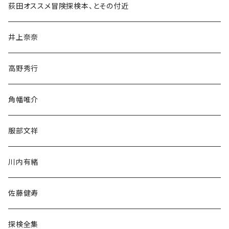
和書
荻田オススメ冒険探検本、とその付近
文学・小説・物語
井上奈奈
随筆・ノンフィクション・その他
高野秀行
旅行・紀行
角幡唯介
人文・社会
服部文祥
歴史・考古学
川内有緒
宗教・哲学・思想
佐藤健寿
民族・風習
探検全集