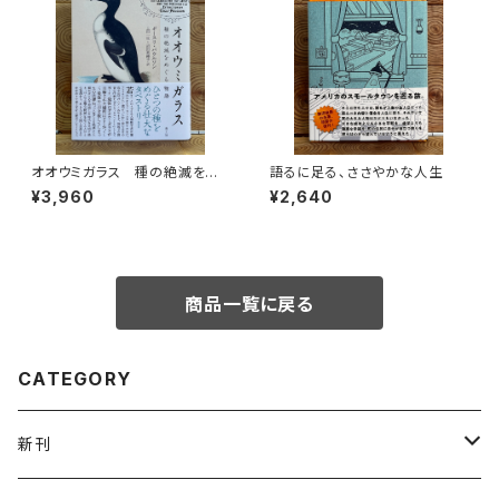
オオウミガラス 種の絶滅をめ
語るに足る、ささやかな人生
ぐる物語
¥3,960
¥2,640
商品一覧に戻る
CATEGORY
新刊