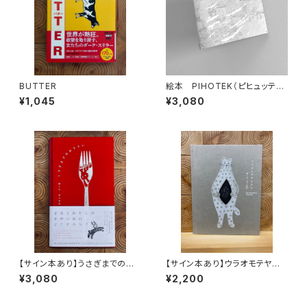
BUTTER
絵本 PIHOTEK（ピヒュッティ）
北極を風と歩く
¥1,045
¥3,080
【サイン本あり】うさぎまでのお
【サイン本あり】ウラオモテヤマ
さらい［通常版］
ネコ
¥3,080
¥2,200