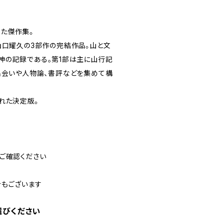
た傑作集。
山口耀久の3部作の完結作品。山と文
神の記録である。第1部は主に山行記
出会いや人物論、書評などを集めて構
れた決定版。
ご確認ください
合もございます
選びください