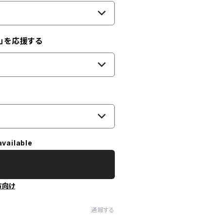
」を応援する
available
方向け
通報する