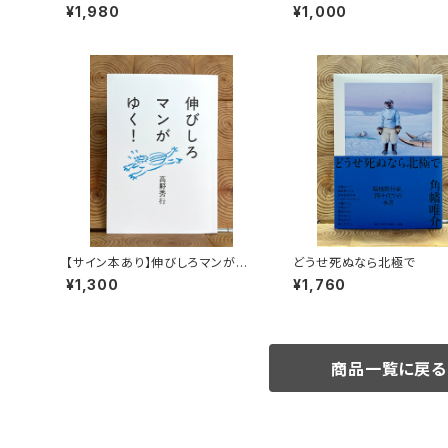
買い！平井佑樹 × 荻田泰永
¥1,980
¥1,000
視聴権
【サイン本あり】伸びしろマンがゆ
どうせ死ぬなら北極で
く！
¥1,300
¥1,760
商品一覧に戻る