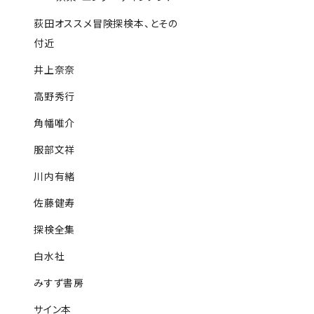
荻田オススメ冒険探検本、とその
付近
井上奈奈
高野秀行
角幡唯介
服部文祥
川内有緒
佐藤健寿
探検全集
白水社
みすず書房
サイン本