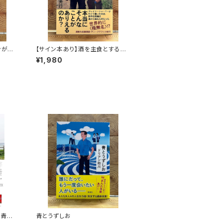
ンがゆ
【サイン本あり】酒を主食とする
人々 エチオピアの科学的秘境を
¥1,980
旅する
を青田
青とうずしお