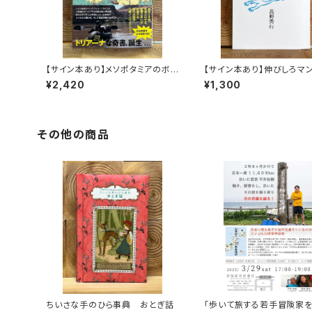
【サイン本あり】メソポタミアのボ
【サイン本あり】伸びしろマ
ート三人男
く！
¥2,420
¥1,300
その他の商品
ちいさな手のひら事典 おとぎ話
「歩いて旅する若手冒険家