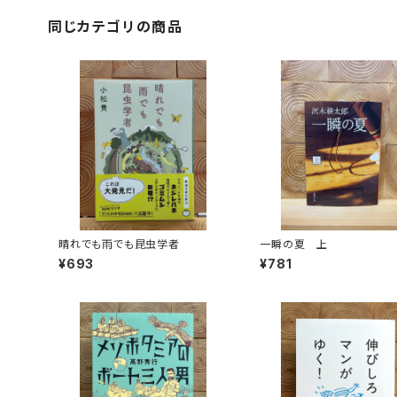
同じカテゴリの商品
晴れでも雨でも昆虫学者
一瞬の夏 上
¥693
¥781