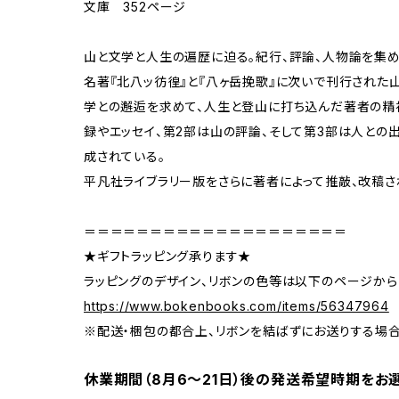
文庫 352ページ
山と文学と人生の遍歴に迫る。紀行、評論、人物論を集め
名著『北八ッ彷徨』と『八ヶ岳挽歌』に次いで刊行された
学との邂逅を求めて、人生と登山に打ち込んだ著者の精
録やエッセイ、第2部は山の評論、そして第3部は人との
成されている。
平凡社ライブラリー版をさらに著者によって推敲、改稿さ
＝＝＝＝＝＝＝＝＝＝＝＝＝＝＝＝＝＝＝＝
★ギフトラッピング承ります★
ラッピングのデザイン、リボンの色等は以下のページから
https://www.bokenbooks.com/items/56347964
※配送・梱包の都合上、リボンを結ばずにお送りする場
休業期間（8月6〜21日）後の発送希望時期をお