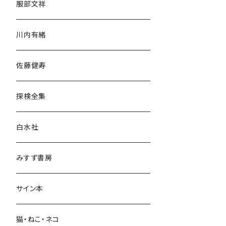
服部文祥
歴史・考古学
川内有緒
宗教・哲学・思想
佐藤健寿
民族・風習
探検全集
言語・ことば
白水社
政治・経済
みすず書房
経営・マネジメント
サイン本
科学・技術
猫・ねこ・ネコ
教育・教養