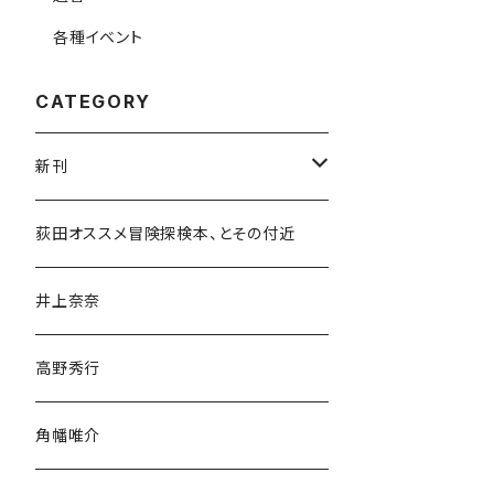
各種イベント
CATEGORY
新刊
和書
荻田オススメ冒険探検本、とその付近
文学・小説・物語
井上奈奈
随筆・ノンフィクション・その他
高野秀行
旅行・紀行
角幡唯介
人文・社会