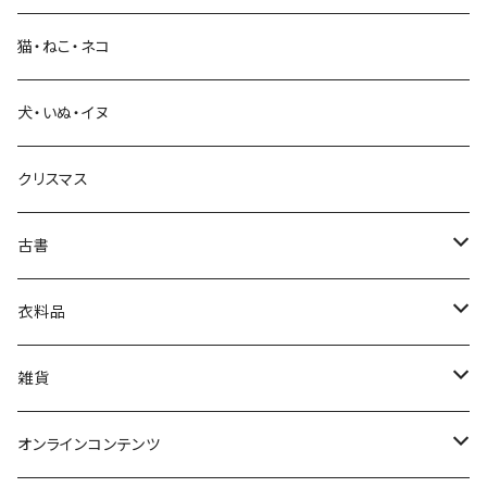
猫・ねこ・ネコ
教育・教養
犬・いぬ・イヌ
生活・暮らし
クリスマス
芸術・絵画・写真
古書
絵本・児童書
娯楽・エンターテインメント
古書セット
衣料品
美術
POLEWARDS
雑貨
Tシャツ
バッグ
オンラインコンテンツ