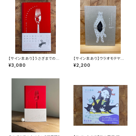
【サイン本あり】うさぎまでのお
【サイン本あり】ウラオモテヤマ
さらい［通常版］
ネコ
¥3,080
¥2,200