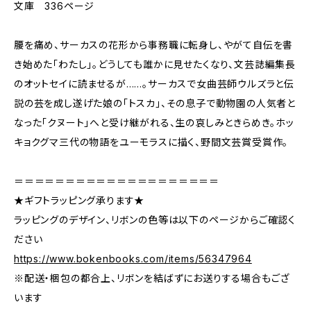
文庫 336ページ
腰を痛め、サーカスの花形から事務職に転身し、やがて自伝を書
き始めた「わたし」。どうしても誰かに見せたくなり、文芸誌編集長
のオットセイに読ませるが……。サーカスで女曲芸師ウルズラと伝
説の芸を成し遂げた娘の「トスカ」、その息子で動物園の人気者と
なった「クヌート」へと受け継がれる、生の哀しみときらめき。ホッ
キョクグマ三代の物語をユーモラスに描く、野間文芸賞受賞作。
＝＝＝＝＝＝＝＝＝＝＝＝＝＝＝＝＝＝＝＝
★ギフトラッピング承ります★
ラッピングのデザイン、リボンの色等は以下のページからご確認く
ださい
https://www.bokenbooks.com/items/56347964
※配送・梱包の都合上、リボンを結ばずにお送りする場合もござ
います