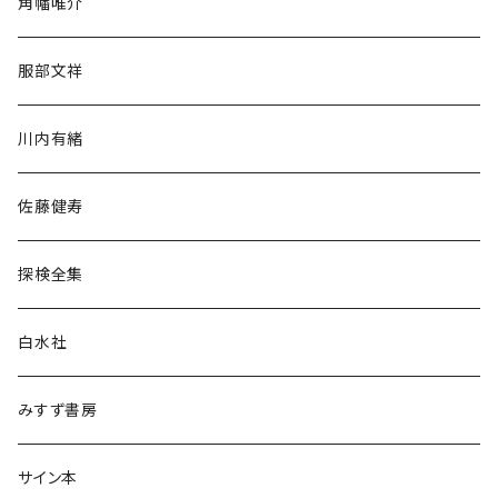
角幡唯介
人文・社会
服部文祥
歴史・考古学
川内有緒
宗教・哲学・思想
佐藤健寿
民族・風習
探検全集
言語・ことば
白水社
政治・経済
みすず書房
経営・マネジメント
サイン本
科学・技術