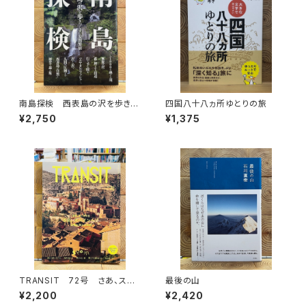
南島探検 西表島の沢を歩きつ
四国八十八ヵ所ゆとりの旅
くす
¥2,750
¥1,375
TRANSIT 72号 さあ、スペ
最後の山
インへ！ 太陽と海と土の国
¥2,200
¥2,420