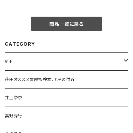
商品一覧に戻る
CATEGORY
新刊
和書
荻田オススメ冒険探検本、とその付近
文学・小説・物語
井上奈奈
随筆・ノンフィクション・その他
高野秀行
旅行・紀行