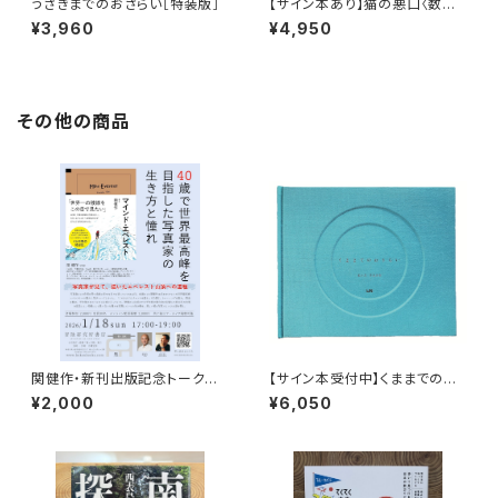
うさぎまでのおさらい［特装版］
【サイン本あり】猫の悪口〈数量
限定・オリジナルトート付き〉
¥3,960
¥4,950
その他の商品
関健作・新刊出版記念トークイ
【サイン本受付中】くままでのお
ベント録画視聴権
さらい〈特装新版〉
¥2,000
¥6,050