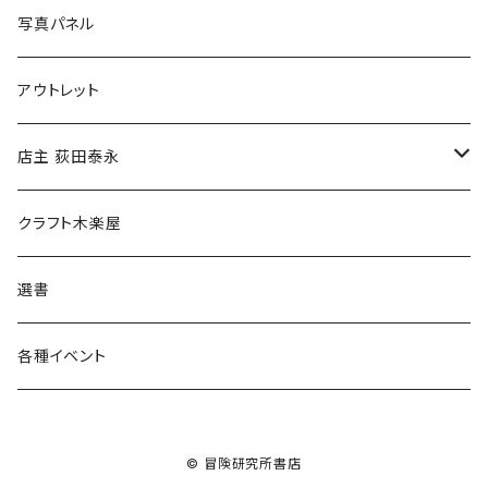
ブックカバー
冒険クロストーク
写真パネル
マグカップ
アウトレット
傘
店主 荻田泰永
食料品
書籍
クラフト木楽屋
その他
ウェア
選書
各種イベント
© 冒険研究所書店