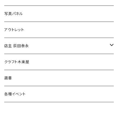
ブックカバー
冒険クロストーク
写真パネル
マグカップ
アウトレット
傘
店主 荻田泰永
食料品
書籍
クラフト木楽屋
その他
ウェア
選書
各種イベント