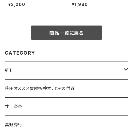
秀行の旅の流儀」録画視聴権
よい、愛おしい さまざまな「うつ
¥2,000
¥1,980
くしい」を求めて
商品一覧に戻る
CATEGORY
新刊
和書
荻田オススメ冒険探検本、とその付近
文学・小説・物語
井上奈奈
随筆・ノンフィクション・その他
高野秀行