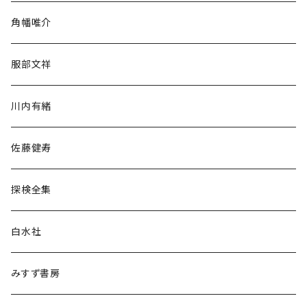
旅行・紀行
角幡唯介
人文・社会
服部文祥
歴史・考古学
川内有緒
宗教・哲学・思想
佐藤健寿
民族・風習
探検全集
言語・ことば
白水社
政治・経済
みすず書房
経営・マネジメント