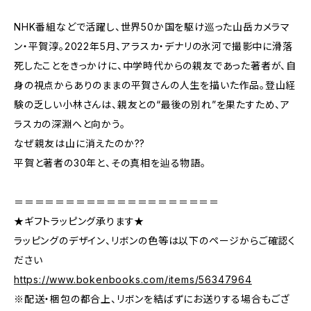
NHK番組などで活躍し、世界50か国を駆け巡った山岳カメラマ
ン・平賀淳。2022年5月、アラスカ・デナリの氷河で撮影中に滑落
死したことをきっかけに、中学時代からの親友であった著者が、自
身の視点からありのままの平賀さんの人生を描いた作品。登山経
験の乏しい小林さんは、親友との“最後の別れ”を果たすため、ア
ラスカの深淵へと向かう。
なぜ親友は山に消えたのか??
平賀と著者の30年と、その真相を辿る物語。
＝＝＝＝＝＝＝＝＝＝＝＝＝＝＝＝＝＝＝＝
★ギフトラッピング承ります★
ラッピングのデザイン、リボンの色等は以下のページからご確認く
ださい
https://www.bokenbooks.com/items/56347964
※配送・梱包の都合上、リボンを結ばずにお送りする場合もござ