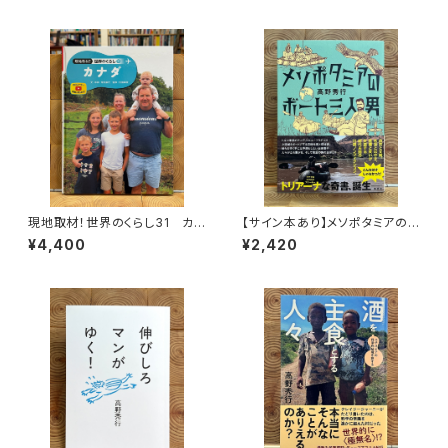
現地取材！世界のくらし31 カナ
【サイン本あり】メソポタミアの
ダ
ボート三人男
¥4,400
¥2,420