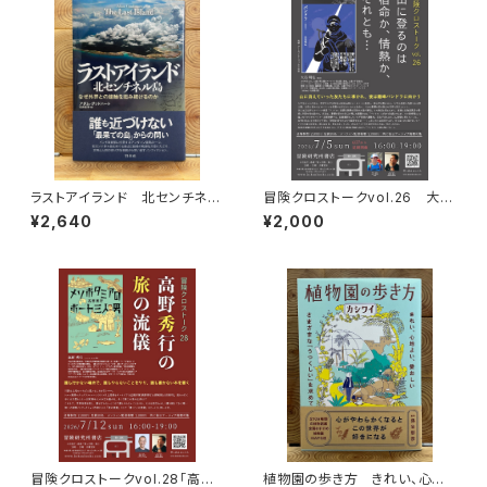
ラストアイランド 北センチネル
冒険クロストークvol.26 大石
島 なぜ外界との接触を拒み続
明弘「山に登るのは 宿命か、情
¥2,640
¥2,000
けるのか
熱か、それとも…」録画視聴権
冒険クロストークvol.28「高野
植物園の歩き方 きれい、心地