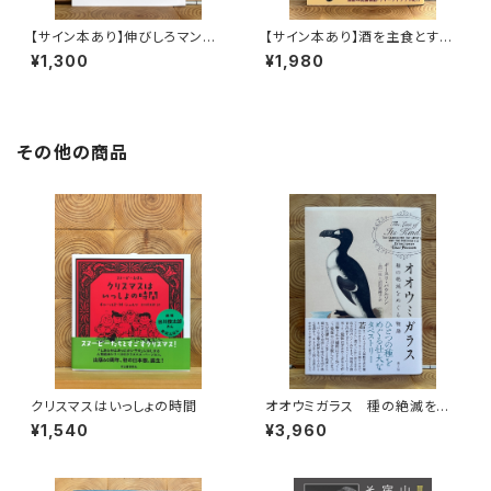
【サイン本あり】伸びしろマンが
【サイン本あり】酒を主食とする
ゆく！
人々 エチオピアの科学的秘境
¥1,300
¥1,980
を旅する
その他の商品
クリスマスはいっしょの時間
オオウミガラス 種の絶滅をめ
ぐる物語
¥1,540
¥3,960