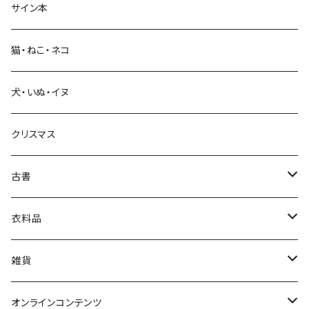
サイン本
科学・技術
猫・ねこ・ネコ
教育・教養
犬・いぬ・イヌ
生活・暮らし
クリスマス
芸術・絵画・写真
古書
絵本・児童書
娯楽・エンターテインメント
古書セット
衣料品
美術
POLEWARDS
雑貨
Tシャツ
バッグ
オンラインコンテンツ