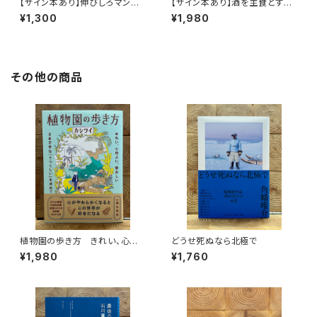
【サイン本あり】伸びしろマンが
【サイン本あり】酒を主食とする
ゆく！
人々 エチオピアの科学的秘境
¥1,300
¥1,980
を旅する
その他の商品
植物園の歩き方 きれい、心地
どうせ死ぬなら北極で
よい、愛おしい さまざまな「うつ
¥1,980
¥1,760
くしい」を求めて