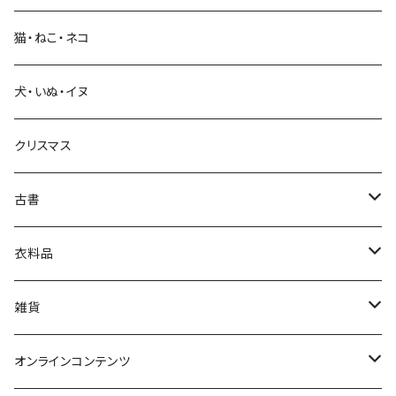
猫・ねこ・ネコ
教育・教養
犬・いぬ・イヌ
生活・暮らし
クリスマス
芸術・絵画・写真
古書
絵本・児童書
娯楽・エンターテインメント
古書セット
衣料品
美術
POLEWARDS
雑貨
Tシャツ
バッグ
オンラインコンテンツ