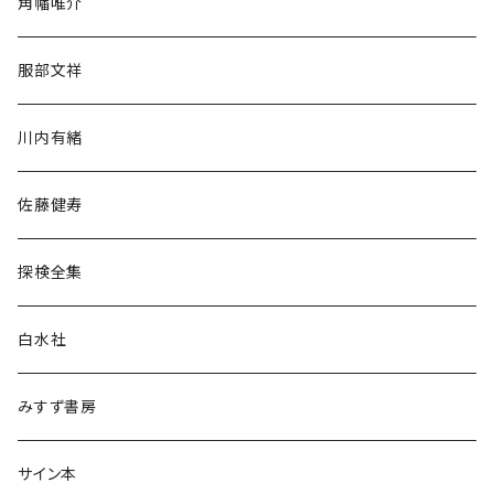
角幡唯介
人文・社会
服部文祥
歴史・考古学
川内有緒
宗教・哲学・思想
佐藤健寿
民族・風習
探検全集
言語・ことば
白水社
政治・経済
みすず書房
経営・マネジメント
サイン本
科学・技術