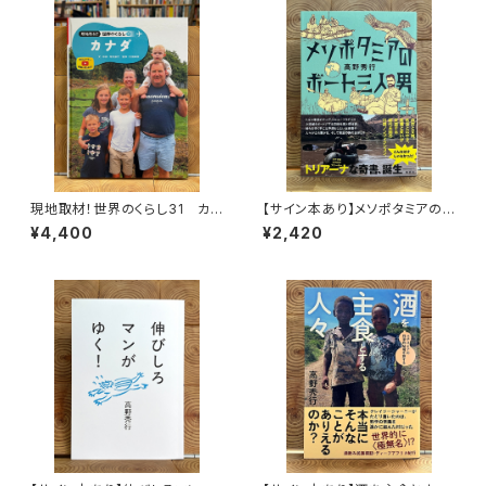
現地取材！世界のくらし31 カナ
【サイン本あり】メソポタミアの
ダ
ボート三人男
¥4,400
¥2,420