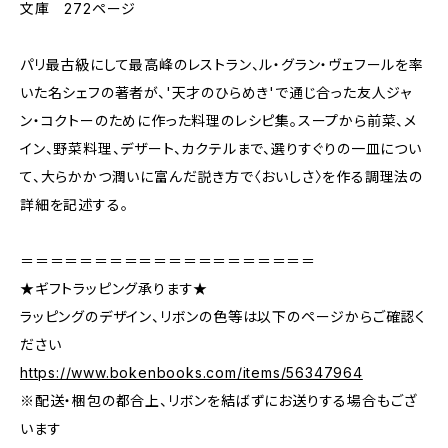
文庫 272ページ
パリ最古級にして最高峰のレストラン、ル・グラン・ヴェフールを率
いた名シェフの著者が、'天才のひらめき'で通じ合った友人ジャ
ン・コクトーのために作った料理のレシピ集。スープから前菜、メ
イン、野菜料理、デザート、カクテルまで、選りすぐりの一皿につい
て、大らかかつ潤いに富んだ説き方で〈おいしさ〉を作る調理法の
詳細を記述する。
＝＝＝＝＝＝＝＝＝＝＝＝＝＝＝＝＝＝＝＝
★ギフトラッピング承ります★
ラッピングのデザイン、リボンの色等は以下のページからご確認く
ださい
https://www.bokenbooks.com/items/56347964
※配送・梱包の都合上、リボンを結ばずにお送りする場合もござ
います