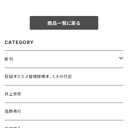
商品一覧に戻る
CATEGORY
新刊
和書
荻田オススメ冒険探検本、とその付近
文学・小説・物語
井上奈奈
随筆・ノンフィクション・その他
高野秀行
旅行・紀行