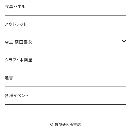
ブックカバー
冒険クロストーク
写真パネル
マグカップ
アウトレット
傘
店主 荻田泰永
食料品
書籍
クラフト木楽屋
その他
ウェア
選書
各種イベント
© 冒険研究所書店