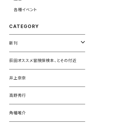
各種イベント
CATEGORY
新刊
和書
荻田オススメ冒険探検本、とその付近
文学・小説・物語
井上奈奈
随筆・ノンフィクション・その他
高野秀行
旅行・紀行
角幡唯介
人文・社会