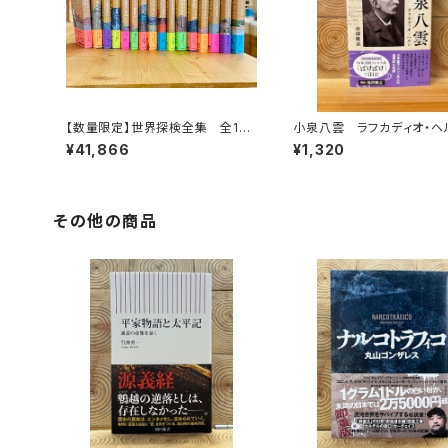
【数量限定】世界探検全集 全16
小泉八雲 ラフカディオ・ヘ
巻＋全巻購入特典「第17巻（非売
¥41,866
¥1,320
品）」【当店限定】
その他の商品