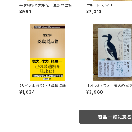
平家物語と太平記 通説の虚像を
ナルコトラフィコ
暴く
¥990
¥2,310
【サイン本あり】 43歳頂点論
オオウミガラス 種の絶滅
物語
¥1,034
¥3,960
商品一覧に戻る