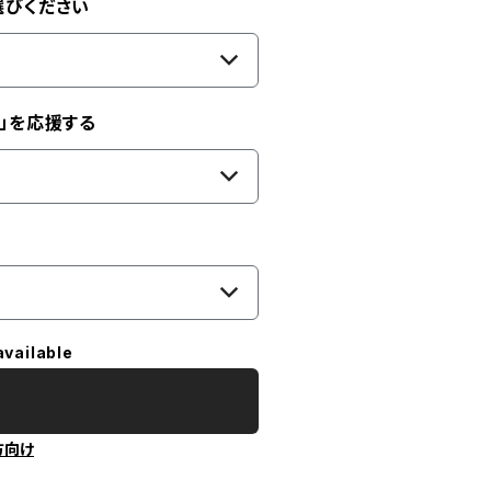
選びください
」を応援する
available
方向け