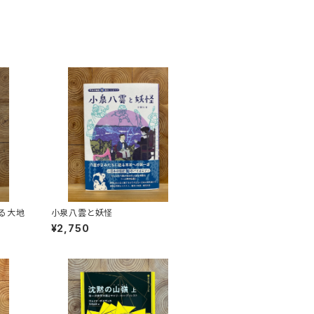
る大地
小泉八雲と妖怪
¥2,750