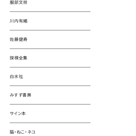
服部文祥
歴史・考古学
川内有緒
宗教・哲学・思想
佐藤健寿
民族・風習
探検全集
言語・ことば
白水社
政治・経済
みすず書房
経営・マネジメント
サイン本
科学・技術
猫・ねこ・ネコ
教育・教養