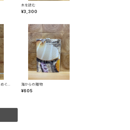
木を読む
¥3,300
をめぐる
海からの贈物
¥605