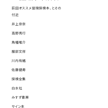
荻田オススメ冒険探検本、とその
付近
井上奈奈
高野秀行
角幡唯介
服部文祥
川内有緒
佐藤健寿
探検全集
白水社
みすず書房
サイン本