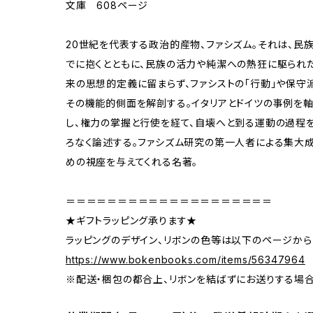
文庫 608ページ
20世紀を代表する政治的産物、ファシズム。それは、
でに抱くとともに、民族の活力や純潔への熱狂に駆られ
来の思想的定義に留まらず、ファシストの「行動」や保守派
その機能的側面を解剖する。イタリアとドイツの事例を
し、権力の掌握と行使を経て、自壊へと到る運動の過程
ろなく論述する。ファシズム研究の第一人者による集大
めの視座を与えてくれる名著。
＝＝＝＝＝＝＝＝＝＝＝＝＝＝＝＝＝＝＝＝
★ギフトラッピング承ります★
ラッピングのデザイン、リボンの色等は以下のページから
https://www.bokenbooks.com/items/56347964
※配送・梱包の都合上、リボンを結ばずにお送りする場