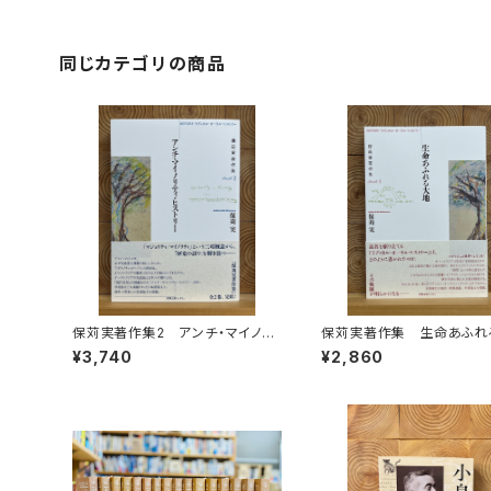
同じカテゴリの商品
保苅実著作集2 アンチ・マイノリ
保苅実著作集 生命あふれ
ティ・ヒストリー
¥3,740
¥2,860