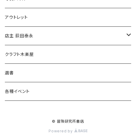
マグカップ
アウトレット
傘
店主 荻田泰永
食料品
書籍
クラフト木楽屋
その他
ウェア
選書
各種イベント
© 冒険研究所書店
Powered by