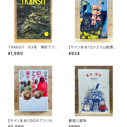
TRANSIT 63号 熱狂アジア
【サイン本あり】イスラム飲酒紀
の秘境へ
行
¥1,980
¥924
【サイン本あり】幻のアフリカ納
書店と冒険
豆を追え！
¥2,090
¥990