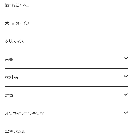
猫・ねこ・ネコ
教育・教養
犬・いぬ・イヌ
生活・暮らし
クリスマス
芸術・絵画・写真
古書
絵本・児童書
娯楽・エンターテインメント
古書セット
衣料品
美術
POLEWARDS
雑貨
Tシャツ
バッグ
オンラインコンテンツ
ブックカバー
冒険クロストーク
写真パネル