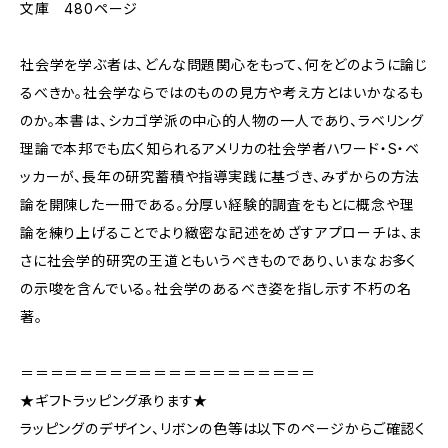
文庫 480ページ
社会学を学ぶ者は、どんな問題関心をもって、何をどのように論じ
るべきか。社会学ならではのものの見方や考え方とはいかなるも
のか。本書は、シカゴ学派の中心的人物の一人であり、ラベリング
理論で本邦でも広く知られるアメリカの社会学者ハワード・S・ベ
ッカーが、長年の研究蓄積や指導実践に基づき、みずからの方法
論を開陳した一冊である。分厚い経験的調査をもとに概念や理
論を練り上げることでより緻密な記述をめざすアプローチは、ま
さに社会学的研究の王道ともいうべきものであり、いまなお多く
の示唆を含んでいる。社会学のあるべき姿を指し示す不朽の名
著。
＝＝＝＝＝＝＝＝＝＝＝＝＝＝＝＝＝＝＝＝
★ギフトラッピング承ります★
ラッピングのデザイン、リボンの色等は以下のページからご確認く