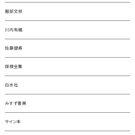
人文・社会
服部文祥
歴史・考古学
川内有緒
宗教・哲学・思想
佐藤健寿
民族・風習
探検全集
言語・ことば
白水社
政治・経済
みすず書房
経営・マネジメント
サイン本
科学・技術