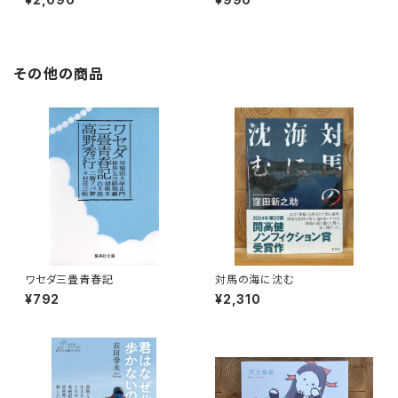
その他の商品
ワセダ三畳青春記
対馬の海に沈む
¥792
¥2,310