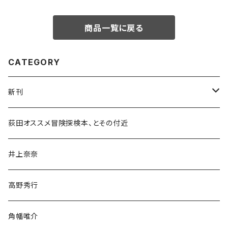
商品一覧に戻る
CATEGORY
新刊
和書
荻田オススメ冒険探検本、とその付近
文学・小説・物語
井上奈奈
随筆・ノンフィクション・その他
高野秀行
旅行・紀行
角幡唯介