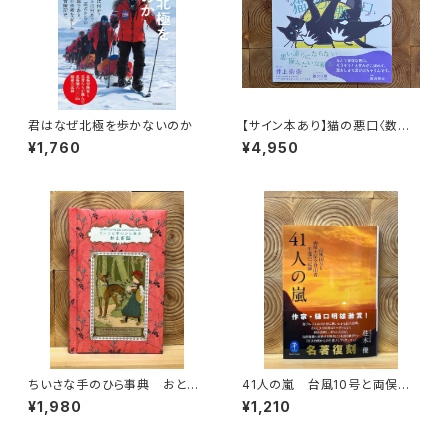
君はなぜ北極を歩かないのか
【サイン本あり】猫の悪口〈数量
限定・オリジナルトート付き〉
¥1,760
¥4,950
ちいさな手のひら事典 おとぎ
41人の嵐 台風10号と両俣小
話
屋全登山者生還の一記録
¥1,980
¥1,210