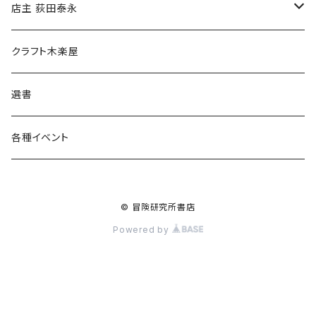
傘
店主 荻田泰永
食料品
書籍
クラフト木楽屋
その他
ウェア
選書
各種イベント
© 冒険研究所書店
Powered by