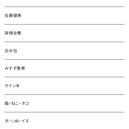
宗教・哲学・思想
佐藤健寿
民族・風習
探検全集
言語・ことば
白水社
政治・経済
みすず書房
経営・マネジメント
サイン本
科学・技術
猫・ねこ・ネコ
教育・教養
犬・いぬ・イヌ
生活・暮らし