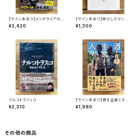
【サイン本あり】メソポタミアの
【サイン本あり】伸びしろマンが
ボート三人男
ゆく！
¥2,420
¥1,300
ナルコトラフィコ
【サイン本あり】酒を主食とする
人々 エチオピアの科学的秘境
¥2,310
¥1,980
を旅する
その他の商品