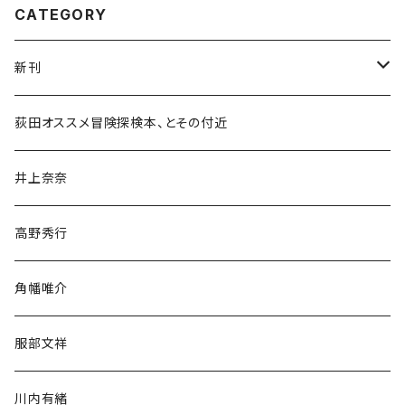
CATEGORY
新刊
和書
荻田オススメ冒険探検本、とその付近
文学・小説・物語
井上奈奈
随筆・ノンフィクション・その他
高野秀行
旅行・紀行
角幡唯介
人文・社会
服部文祥
歴史・考古学
川内有緒