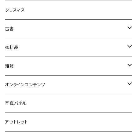
クリスマス
芸術・絵画・写真
古書
絵本・児童書
娯楽・エンターテインメント
古書セット
衣料品
美術
POLEWARDS
雑貨
Tシャツ
バッグ
オンラインコンテンツ
ブックカバー
冒険クロストーク
写真パネル
マグカップ
アウトレット