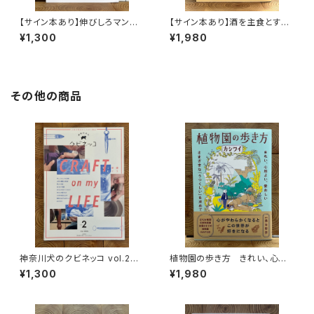
【サイン本あり】伸びしろマンが
【サイン本あり】酒を主食とする
ゆく！
人々 エチオピアの科学的秘境
¥1,300
¥1,980
を旅する
その他の商品
神奈川犬のクビネッコ vol.2
植物園の歩き方 きれい、心地
特集：CRAFT on my LIFE
よい、愛おしい さまざまな「うつ
¥1,300
¥1,980
くしい」を求めて