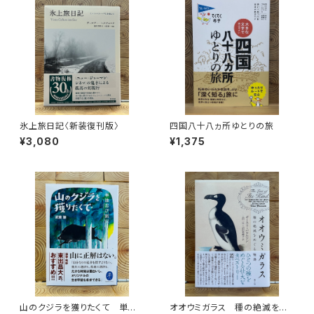
氷上旅日記〈新装復刊版〉
四国八十八ヵ所ゆとりの旅
¥3,080
¥1,375
山のクジラを獲りたくて 単独
オオウミガラス 種の絶滅をめ