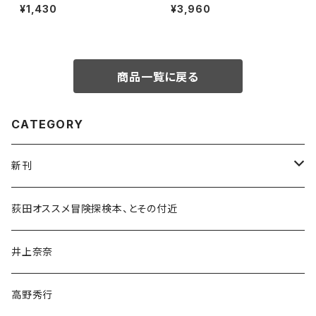
忍び猟記（文庫版）
ぐる物語
¥1,430
¥3,960
商品一覧に戻る
CATEGORY
新刊
和書
荻田オススメ冒険探検本、とその付近
文学・小説・物語
井上奈奈
随筆・ノンフィクション・その他
高野秀行