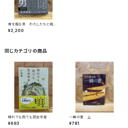
骨を掘る男 わたしたちと戦争、
そして沖縄
¥2,200
同じカテゴリの商品
晴れでも雨でも昆虫学者
一瞬の夏 上
¥693
¥781