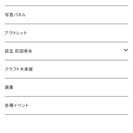
ブックカバー
冒険クロストーク
写真パネル
マグカップ
アウトレット
傘
店主 荻田泰永
食料品
書籍
クラフト木楽屋
その他
ウェア
選書
各種イベント