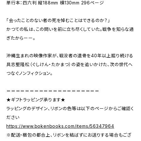
単行本：四六判 縦188mm 横130mm 296ページ
「会ったことのない者の死を悼むことはできるのか？」
かつての私は、この問いを前に立ち尽くしていた。戦争を知らな過
ぎたからーー。
沖縄生まれの映像作家が、戦没者の遺骨を40年以上掘り続ける
具志堅隆松（ぐしけん・たかまつ）の姿を追いかけた、次の世代へ
つなぐノンフィクション。
＝＝＝＝＝＝＝＝＝＝＝＝＝＝＝＝＝＝＝＝
★ギフトラッピング承ります★
ラッピングのデザイン、リボンの色等は以下のページからご確認く
ださい
https://www.bokenbooks.com/items/56347964
※配送・梱包の都合上、リボンを結ばずにお送りする場合もござ