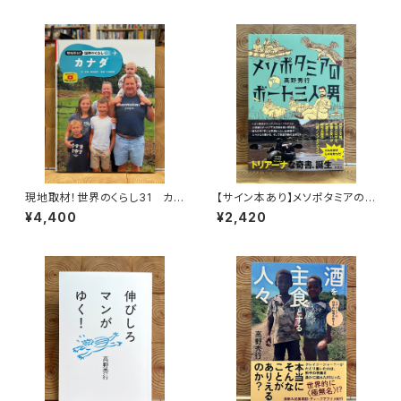
現地取材！世界のくらし31 カナ
【サイン本あり】メソポタミアの
ダ
ボート三人男
¥4,400
¥2,420