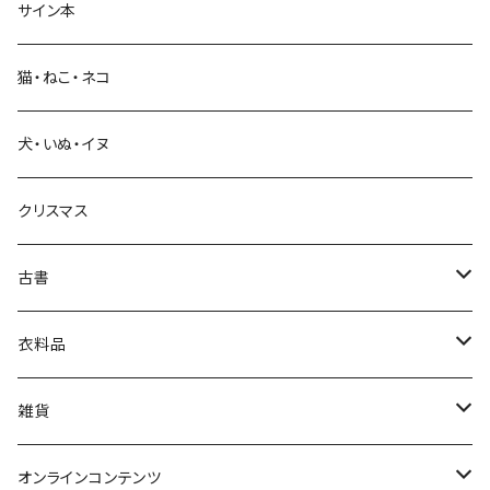
サイン本
科学・技術
猫・ねこ・ネコ
教育・教養
犬・いぬ・イヌ
生活・暮らし
クリスマス
芸術・絵画・写真
古書
絵本・児童書
娯楽・エンターテインメント
古書セット
衣料品
美術
POLEWARDS
雑貨
Tシャツ
バッグ
オンラインコンテンツ