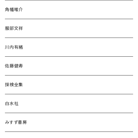
旅行・紀行
角幡唯介
人文・社会
服部文祥
歴史・考古学
川内有緒
宗教・哲学・思想
佐藤健寿
民族・風習
探検全集
言語・ことば
白水社
政治・経済
みすず書房
経営・マネジメント