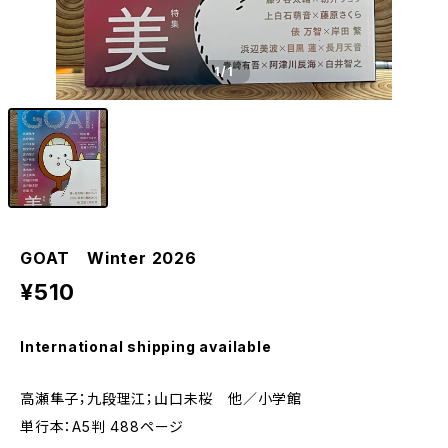
1
/1
GOAT Winter 2026
¥510
International shipping available
高瀬隼子；九段理江；山口未桜 他／小学館
単行本：A5判 488ページ