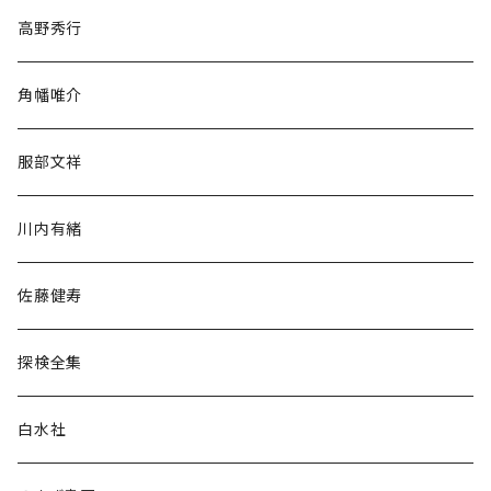
随筆・ノンフィクション・その他
高野秀行
旅行・紀行
角幡唯介
人文・社会
服部文祥
歴史・考古学
川内有緒
宗教・哲学・思想
佐藤健寿
民族・風習
探検全集
言語・ことば
白水社
政治・経済