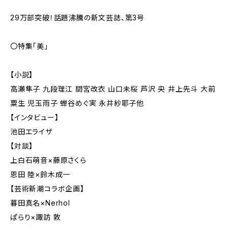
29万部突破！話題沸騰の新文芸誌、第3号
〇特集「美」
【小説】
高瀬隼子 九段理江 間宮改衣 山口未桜 芦沢 央 井上先斗 大前
粟生 児玉雨子 蝉谷めぐ実 永井紗耶子他
【インタビュー】
池田エライザ
【対談】
上白石萌音×藤原さくら
恩田 陸×鈴木成一
【芸術新潮コラボ企画】
暮田真名×Nerhol
ぱらり×諏訪 敦