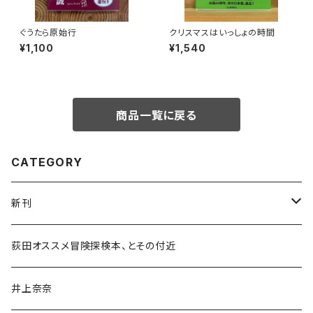
ぐうたら原始行
クリスマスはいっしょの時間
¥1,100
¥1,540
商品一覧に戻る
CATEGORY
新刊
和書
荻田オススメ冒険探検本、とその付近
文学・小説・物語
井上奈奈