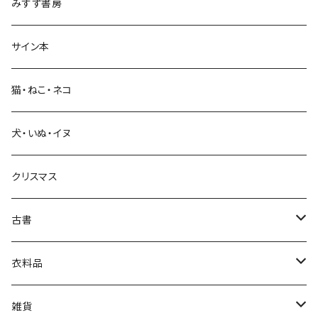
みすず書房
経営・マネジメント
サイン本
科学・技術
猫・ねこ・ネコ
教育・教養
犬・いぬ・イヌ
生活・暮らし
クリスマス
芸術・絵画・写真
古書
絵本・児童書
娯楽・エンターテインメント
古書セット
衣料品
美術
POLEWARDS
雑貨