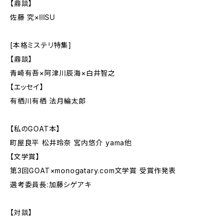
【鼎談】
佐藤 究×IIISU
[本格ミステリ特集]
【鼎談】
青崎有吾×阿津川辰海×白井智之
【エッセイ】
有栖川有栖 法月綸太郎
【私のGOAT本】
町屋良平 松井玲奈 宮内悠介 yama他
【文学賞】
第3回GOAT×monogatary.com文学賞 受賞作発表
選考委員長:加藤シゲアキ
【対談】