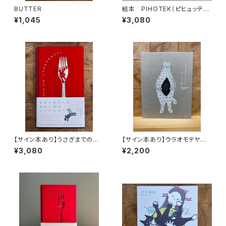
BUTTER
絵本 PIHOTEK（ピヒュッティ）
北極を風と歩く
¥1,045
¥3,080
【サイン本あり】うさぎまでのお
【サイン本あり】ウラオモテヤマ
さらい［通常版］
ネコ
¥3,080
¥2,200