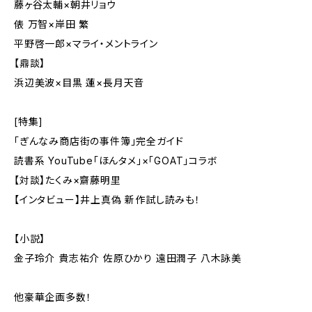
藤ヶ谷太輔×朝井リョウ
俵 万智×岸田 繁
平野啓一郎×マライ・メントライン
【鼎談】
浜辺美波×目黒 蓮×長月天音
[特集]
「ぎんなみ商店街の事件簿」完全ガイド
読書系 YouTube「ほんタメ」×「GOAT」コラボ
【対談】たくみ×齋藤明里
【インタビュー】井上真偽 新作試し読みも！
【小説】
金子玲介 貴志祐介 佐原ひかり 遠田潤子 八木詠美
他豪華企画多数！