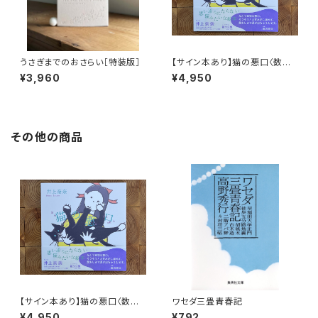
うさぎまでのおさらい［特装版］
【サイン本あり】猫の悪口〈数量
限定・オリジナルトート付き〉
¥3,960
¥4,950
その他の商品
【サイン本あり】猫の悪口〈数量
ワセダ三畳青春記
限定・オリジナルトート付き〉
¥4,950
¥792