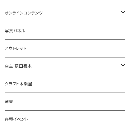
Tシャツ
バッグ
オンラインコンテンツ
ブックカバー
冒険クロストーク
写真パネル
マグカップ
アウトレット
傘
店主 荻田泰永
食料品
書籍
クラフト木楽屋
その他
ウェア
選書
各種イベント