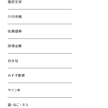
服部文祥
歴史・考古学
川内有緒
宗教・哲学・思想
佐藤健寿
民族・風習
探検全集
言語・ことば
白水社
政治・経済
みすず書房
経営・マネジメント
サイン本
科学・技術
猫・ねこ・ネコ
教育・教養