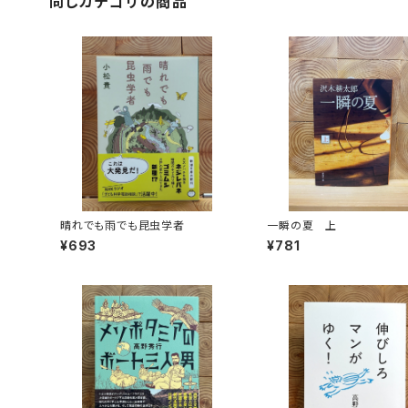
同じカテゴリの商品
晴れでも雨でも昆虫学者
一瞬の夏 上
¥693
¥781