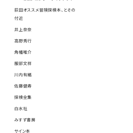
荻田オススメ冒険探検本、とその
付近
井上奈奈
高野秀行
角幡唯介
服部文祥
川内有緒
佐藤健寿
探検全集
白水社
みすず書房
サイン本