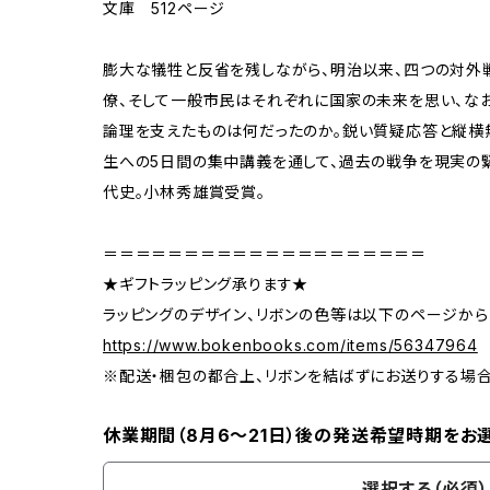
文庫 512ページ
膨大な犠牲と反省を残しながら、明治以来、四つの対外
僚、そして一般市民はそれぞれに国家の未来を思い、な
論理を支えたものは何だったのか。鋭い質疑応答と縦横
生への5日間の集中講義を通して、過去の戦争を現実の
代史。小林秀雄賞受賞。
＝＝＝＝＝＝＝＝＝＝＝＝＝＝＝＝＝＝＝＝
★ギフトラッピング承ります★
ラッピングのデザイン、リボンの色等は以下のページから
https://www.bokenbooks.com/items/56347964
※配送・梱包の都合上、リボンを結ばずにお送りする場
休業期間（8月6〜21日）後の発送希望時期をお
選択する（必須）