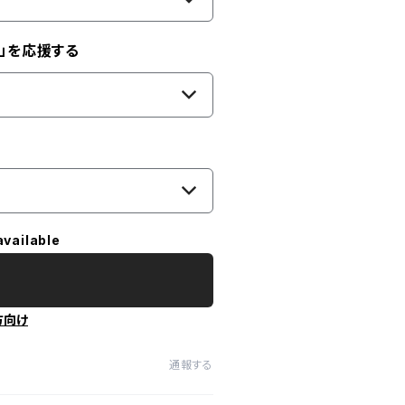
」を応援する
available
方向け
通報する