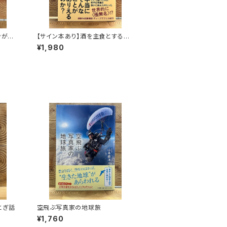
ンがゆ
【サイン本あり】酒を主食とする
人々 エチオピアの科学的秘境を
¥1,980
旅する
とぎ話
空飛ぶ写真家の地球旅
¥1,760