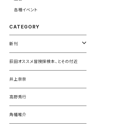
各種イベント
CATEGORY
新刊
和書
荻田オススメ冒険探検本、とその付近
文学・小説・物語
井上奈奈
随筆・ノンフィクション・その他
高野秀行
旅行・紀行
角幡唯介
人文・社会