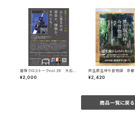
冒険クロストークvol.26 大石明
芦生原生林今昔物語 京都
弘「山に登るのは 宿命か、情熱か、
芦生演習林から研究林へ
¥2,000
¥2,420
それとも…」録画視聴権
商品一覧に戻る