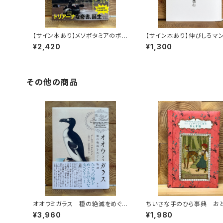
【サイン本あり】メソポタミアのボ
【サイン本あり】伸びしろマ
ート三人男
く！
¥2,420
¥1,300
その他の商品
オオウミガラス 種の絶滅をめぐる
ちいさな手のひら事典 お
物語
¥3,960
¥1,980