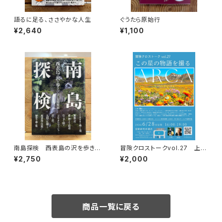
語るに足る、ささやかな人生
ぐうたら原始行
¥2,640
¥1,100
南島探検 西表島の沢を歩きつ
冒険クロストークvol.27 上田
くす
優紀「この星の物語を撮る」録画
¥2,750
¥2,000
視聴権
商品一覧に戻る