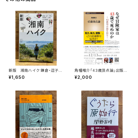
新版 湘南ハイク 鎌倉・逗子・
角幡唯介「43歳頂点論」出版記
葉山・横須賀・三浦の山と海歩き
念トークイベント録画視聴権
¥1,650
¥2,000