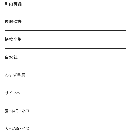
川内有緒
宗教・哲学・思想
佐藤健寿
民族・風習
探検全集
言語・ことば
白水社
政治・経済
みすず書房
経営・マネジメント
サイン本
科学・技術
猫・ねこ・ネコ
教育・教養
犬・いぬ・イヌ