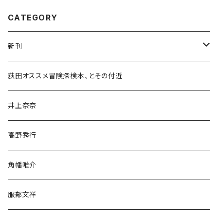
CATEGORY
新刊
和書
荻田オススメ冒険探検本、とその付近
文学・小説・物語
井上奈奈
随筆・ノンフィクション・その他
高野秀行
旅行・紀行
角幡唯介
人文・社会
服部文祥
歴史・考古学