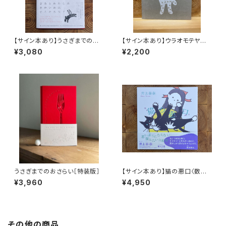
【サイン本あり】うさぎまでのお
【サイン本あり】ウラオモテヤマ
さらい［通常版］
ネコ
¥3,080
¥2,200
うさぎまでのおさらい［特装版］
【サイン本あり】猫の悪口〈数量
限定・オリジナルトート付き〉
¥3,960
¥4,950
その他の商品