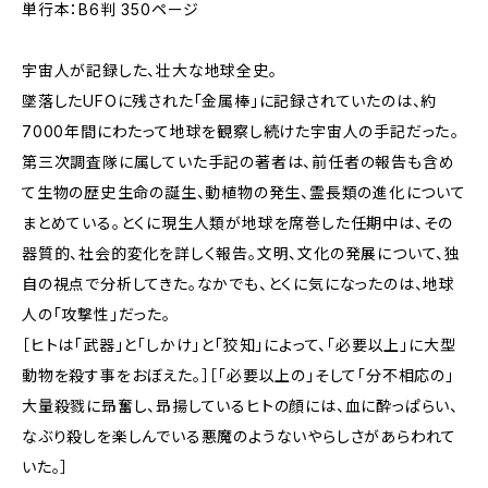
単行本：B6判 350ページ
宇宙人が記録した、壮大な地球全史。
墜落したUFOに残された「金属棒」に記録されていたのは、約
7000年間にわたって地球を観察し続けた宇宙人の手記だった――。
第三次調査隊に属していた手記の著者は、前任者の報告も含め
て生物の歴史――生命の誕生、動植物の発生、霊長類の進化――について
まとめている。とくに現生人類が地球を席巻した任期中は、その
器質的、社会的変化を詳しく報告。文明、文化の発展について、独
自の視点で分析してきた。なかでも、とくに気になったのは、地球
人の「攻撃性」だった。
［ヒトは「武器」と「しかけ」と「狡知」によって、「必要以上」に大型
動物を殺す事をおぼえた。］［「必要以上の」そして「分不相応の」
大量殺戮に昻奮し、昻揚しているヒトの顔には、血に酔っぱらい、
なぶり殺しを楽しんでいる悪魔のようないやらしさがあらわれて
いた。］