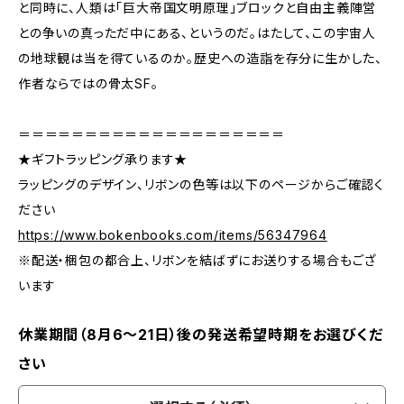
と同時に、人類は「巨大帝国文明原理」ブロックと自由主義陣営
との争いの真っただ中にある、というのだ。はたして、この宇宙人
の地球観は当を得ているのか――。歴史への造詣を存分に生かした、
作者ならではの骨太SF。
＝＝＝＝＝＝＝＝＝＝＝＝＝＝＝＝＝＝＝＝
★ギフトラッピング承ります★
ラッピングのデザイン、リボンの色等は以下のページからご確認く
ださい
https://www.bokenbooks.com/items/56347964
※配送・梱包の都合上、リボンを結ばずにお送りする場合もござ
います
休業期間（8月6〜21日）後の発送希望時期をお選びくだ
さい