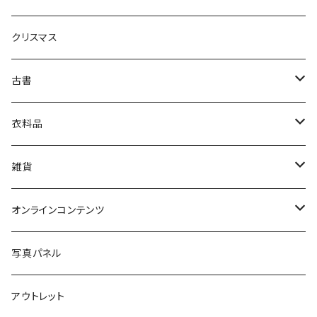
生活・暮らし
クリスマス
芸術・絵画・写真
古書
絵本・児童書
娯楽・エンターテインメント
古書セット
衣料品
美術
POLEWARDS
雑貨
Tシャツ
バッグ
オンラインコンテンツ
ブックカバー
冒険クロストーク
写真パネル
マグカップ
アウトレット