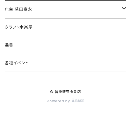
傘
店主 荻田泰永
食料品
書籍
クラフト木楽屋
その他
ウェア
選書
各種イベント
© 冒険研究所書店
Powered by