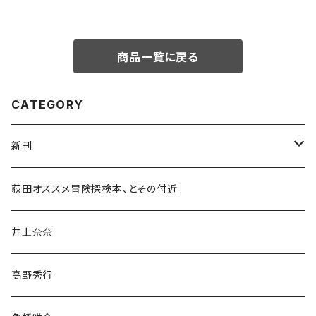
商品一覧に戻る
CATEGORY
新刊
和書
荻田オススメ冒険探検本、とその付近
文学・小説・物語
井上奈奈
随筆・ノンフィクション・その他
高野秀行
旅行・紀行