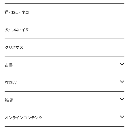
猫・ねこ・ネコ
教育・教養
犬・いぬ・イヌ
生活・暮らし
クリスマス
芸術・絵画・写真
古書
絵本・児童書
娯楽・エンターテインメント
古書セット
衣料品
美術
POLEWARDS
雑貨
Tシャツ
バッグ
オンラインコンテンツ