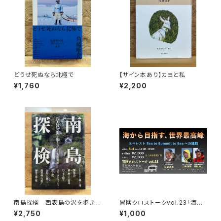
どうせ死ぬなら北極で
【サイン本あり】カヨと私
¥1,760
¥2,200
南島探検 西表島の沢を歩きつ
冒険クロストークvol.23「海か
くす
ら目指す、世界最高峰」録画視聴
¥2,750
¥1,000
権