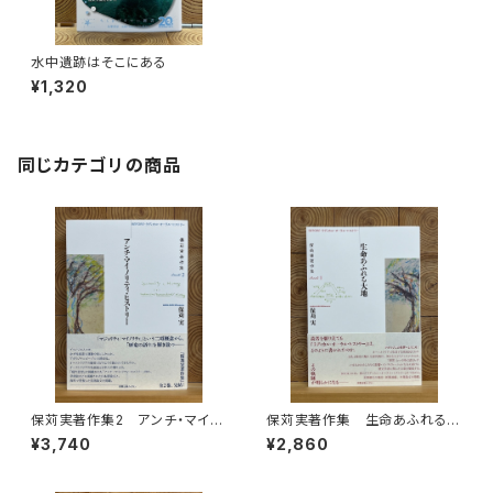
水中遺跡はそこにある
¥1,320
同じカテゴリの商品
保苅実著作集2 アンチ・マイノ
保苅実著作集 生命あふれる大
リティ・ヒストリー
地
¥3,740
¥2,860