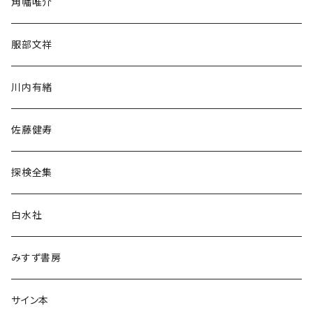
角幡唯介
人文・社会
服部文祥
歴史・考古学
川内有緒
宗教・哲学・思想
佐藤健寿
民族・風習
探検全集
言語・ことば
白水社
政治・経済
みすず書房
経営・マネジメント
サイン本
科学・技術