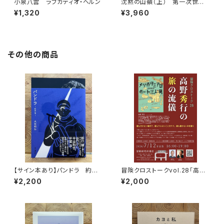
小泉八雲 ラフカディオ・ヘルン
沈黙の山嶺（上） 第一次世界
大戦とマロリーのエヴェレスト
¥1,320
¥3,960
その他の商品
【サイン本あり】パンドラ 約束
冒険クロストークvol.28「高野
の頂
秀行の旅の流儀」録画視聴権
¥2,200
¥2,000