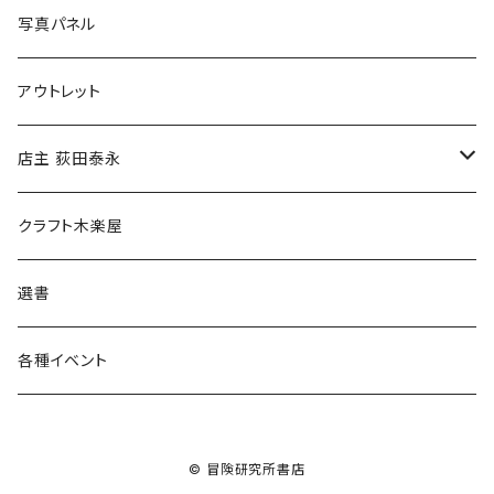
ブックカバー
冒険クロストーク
写真パネル
マグカップ
アウトレット
傘
店主 荻田泰永
食料品
書籍
クラフト木楽屋
その他
ウェア
選書
各種イベント
© 冒険研究所書店