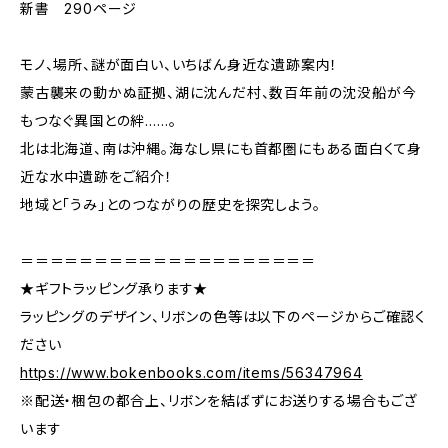
新書 290ページ
モノ、場所、謎が面白い、いちばん身近な遺跡案内！
蒙古襲来の動かぬ証拠、湖に沈んだ村、数百年前の沈没船が今
もつなぐ異国との絆……。
北は北海道、南は沖縄。海なし県にも首都圏にもある面白くて身
近な水中遺跡をご紹介！
地域と「うみ」とのつながりの歴史を探究しよう。
＝＝＝＝＝＝＝＝＝＝＝＝＝＝＝＝＝＝＝＝
★ギフトラッピング承ります★
ラッピングのデザイン、リボンの色等は以下のページからご確認く
ださい
https://www.bokenbooks.com/items/56347964
※配送・梱包の都合上、リボンを結ばずにお送りする場合もござ
います