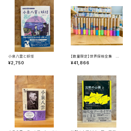
小泉八雲と妖怪
【数量限定】世界探検全集 全1
6巻＋全巻購入特典「第17巻（非
¥2,750
¥41,866
売品）」【当店限定】