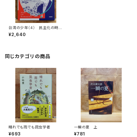
台湾の少年（4） 民主化の時代
へ
¥2,640
同じカテゴリの商品
晴れでも雨でも昆虫学者
一瞬の夏 上
¥693
¥781