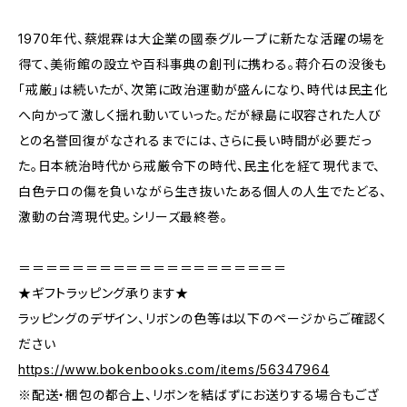
1970年代、蔡焜霖は大企業の國泰グループに新たな活躍の場を
得て、美術館の設立や百科事典の創刊に携わる。蒋介石の没後も
「戒厳」は続いたが、次第に政治運動が盛んになり、時代は民主化
へ向かって激しく揺れ動いていった。だが緑島に収容された人び
との名誉回復がなされるまでには、さらに長い時間が必要だっ
た。日本統治時代から戒厳令下の時代、民主化を経て現代まで、
白色テロの傷を負いながら生き抜いたある個人の人生でたどる、
激動の台湾現代史。シリーズ最終巻。
＝＝＝＝＝＝＝＝＝＝＝＝＝＝＝＝＝＝＝＝
★ギフトラッピング承ります★
ラッピングのデザイン、リボンの色等は以下のページからご確認く
ださい
https://www.bokenbooks.com/items/56347964
※配送・梱包の都合上、リボンを結ばずにお送りする場合もござ