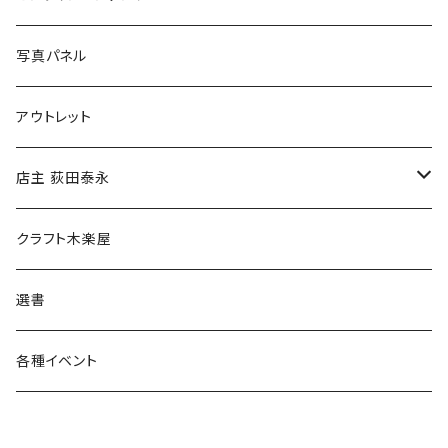
ブックカバー
冒険クロストーク
写真パネル
マグカップ
アウトレット
傘
店主 荻田泰永
食料品
書籍
クラフト木楽屋
その他
ウェア
選書
各種イベント