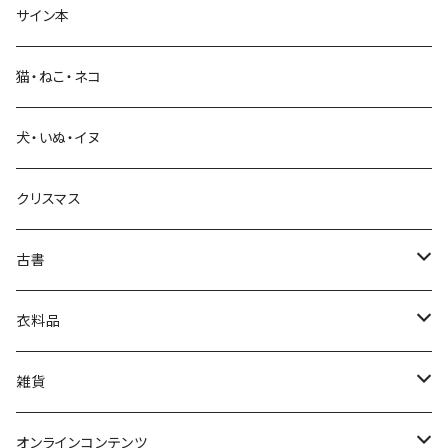
サイン本
科学・技術
猫・ねこ・ネコ
教育・教養
犬・いぬ・イヌ
生活・暮らし
クリスマス
芸術・絵画・写真
古書
絵本・児童書
娯楽・エンターテインメント
古書セット
衣料品
美術
POLEWARDS
雑貨
Tシャツ
バッグ
オンラインコンテンツ