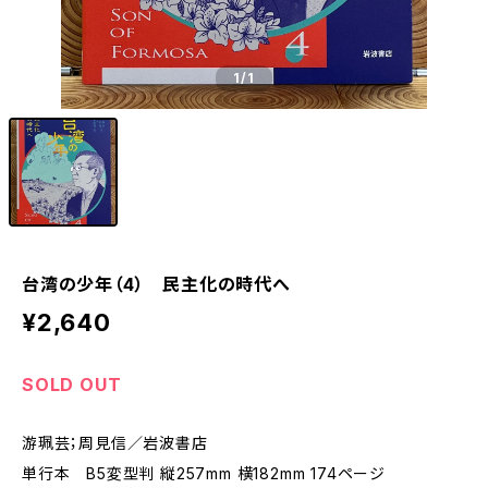
1
/1
台湾の少年（4） 民主化の時代へ
¥2,640
SOLD OUT
游珮芸；周見信／岩波書店
単行本 B5変型判 縦257mm 横182mm 174ページ