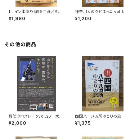
【サイン本あり】酒を主食とする
神奈川犬のクビネッコ vol.1
人々 エチオピアの科学的秘境
特集：大和と異国
¥1,980
¥1,200
を旅する
その他の商品
冒険クロストークvol.26 大石
四国八十八ヵ所ゆとりの旅
明弘「山に登るのは 宿命か、情
¥2,000
¥1,375
熱か、それとも…」録画視聴権