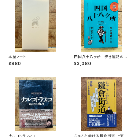
本屋ノート
四国八十八ヶ所 歩き遍路のた
めの完全ガイド
¥880
¥3,080
ナルコトラフィコ
ちゃんと歩ける鎌倉街道 上道・