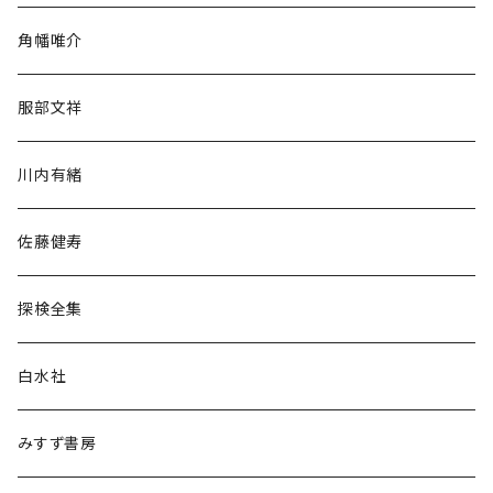
旅行・紀行
角幡唯介
人文・社会
服部文祥
歴史・考古学
川内有緒
宗教・哲学・思想
佐藤健寿
民族・風習
探検全集
言語・ことば
白水社
政治・経済
みすず書房
経営・マネジメント