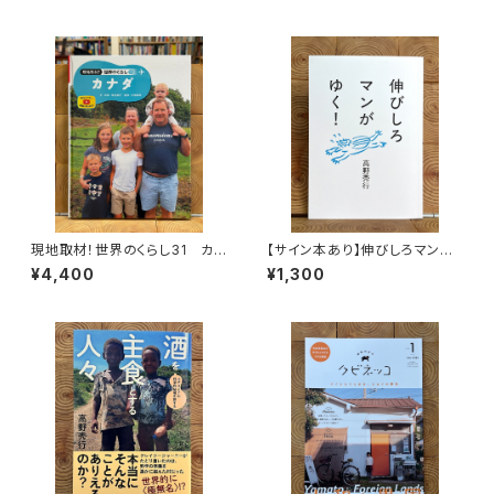
現地取材！世界のくらし31 カナ
【サイン本あり】伸びしろマンが
ダ
ゆく！
¥4,400
¥1,300