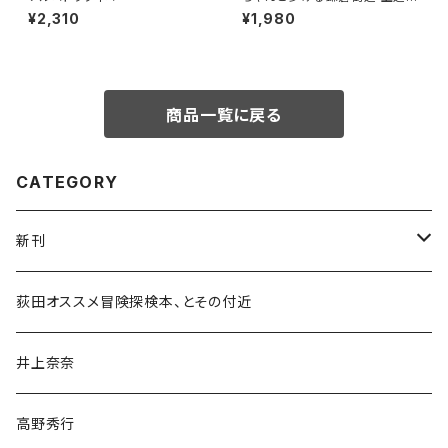
中道・下道
¥2,310
¥1,980
商品一覧に戻る
CATEGORY
新刊
和書
荻田オススメ冒険探検本、とその付近
文学・小説・物語
井上奈奈
随筆・ノンフィクション・その他
高野秀行