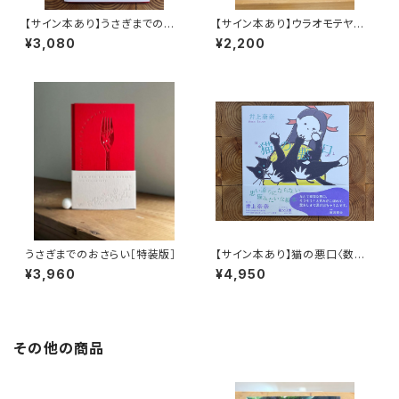
【サイン本あり】うさぎまでのお
【サイン本あり】ウラオモテヤマ
さらい［通常版］
ネコ
¥3,080
¥2,200
うさぎまでのおさらい［特装版］
【サイン本あり】猫の悪口〈数量
限定・オリジナルトート付き〉
¥3,960
¥4,950
その他の商品