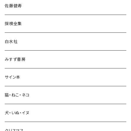
佐藤健寿
民族・風習
探検全集
言語・ことば
白水社
政治・経済
みすず書房
経営・マネジメント
サイン本
科学・技術
猫・ねこ・ネコ
教育・教養
犬・いぬ・イヌ
生活・暮らし
クリスマス