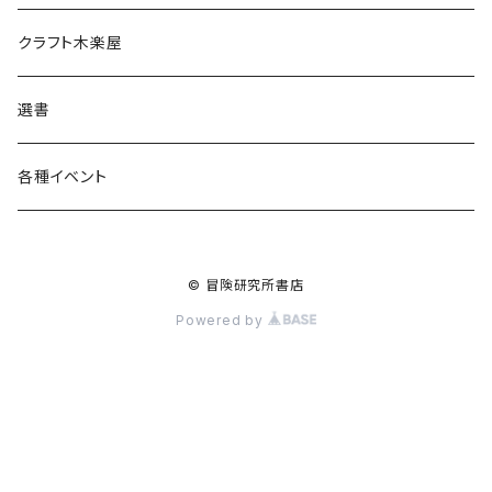
食料品
書籍
クラフト木楽屋
その他
ウェア
選書
各種イベント
© 冒険研究所書店
Powered by