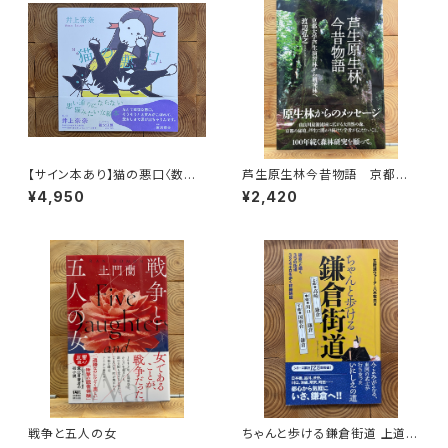
【サイン本あり】猫の悪口〈数量
芦生原生林今昔物語 京都大
限定・オリジナルトート付き〉
学芦生演習林から研究林へ
¥4,950
¥2,420
戦争と五人の女
ちゃんと歩ける鎌倉街道 上道・