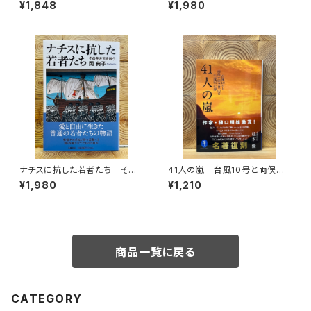
中道・下道
¥1,848
¥1,980
ナチスに抗した若者たち その
41人の嵐 台風10号と両俣小
生き方を問う
屋全登山者生還の一記録
¥1,980
¥1,210
商品一覧に戻る
CATEGORY