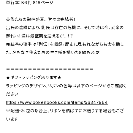
単行本：B6判 816ページ
英傑たちの栄枯盛衰…堂々の完結巻！
呂氏の陰謀により、劉氏は存亡の危機に…そして時は今、武帝の
御代へ！漢は最盛期を迎えるが…！？
完結巻の後半は「列伝」を収録。歴史に埋もれながらも命を賭し
た、名もなき侠客たちの生き様を描いた8編も必見！
＝＝＝＝＝＝＝＝＝＝＝＝＝＝＝＝＝＝＝＝
★ギフトラッピング承ります★
ラッピングのデザイン、リボンの色等は以下のページからご確認く
ださい
https://www.bokenbooks.com/items/56347964
※配送・梱包の都合上、リボンを結ばずにお送りする場合もござ
います