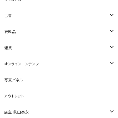
芸術・絵画・写真
古書
絵本・児童書
娯楽・エンターテインメント
古書セット
衣料品
美術
POLEWARDS
雑貨
Tシャツ
バッグ
オンラインコンテンツ
ブックカバー
冒険クロストーク
写真パネル
マグカップ
アウトレット
傘
店主 荻田泰永