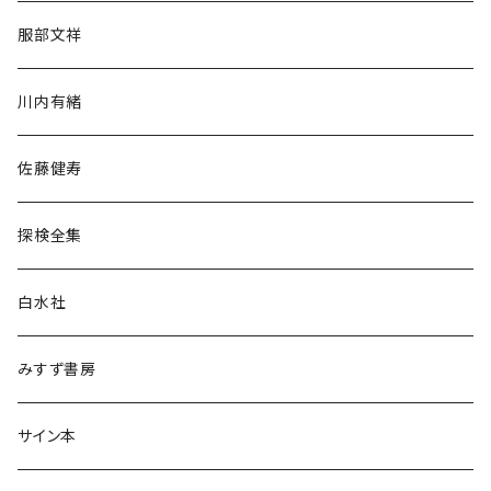
人文・社会
服部文祥
歴史・考古学
川内有緒
宗教・哲学・思想
佐藤健寿
民族・風習
探検全集
言語・ことば
白水社
政治・経済
みすず書房
経営・マネジメント
サイン本
科学・技術