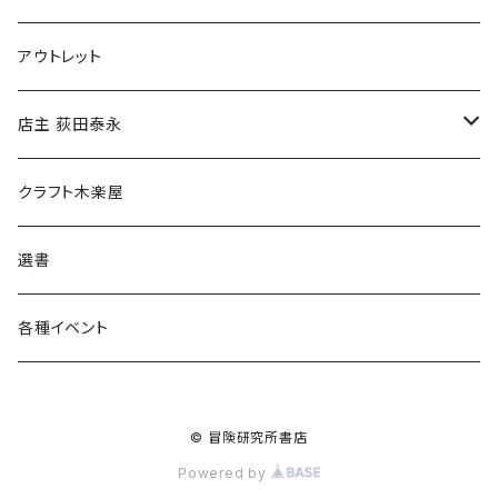
マグカップ
アウトレット
傘
店主 荻田泰永
食料品
書籍
クラフト木楽屋
その他
ウェア
選書
各種イベント
© 冒険研究所書店
Powered by