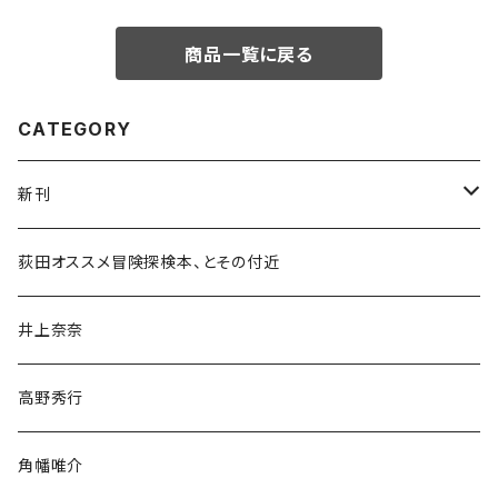
商品一覧に戻る
CATEGORY
新刊
和書
荻田オススメ冒険探検本、とその付近
文学・小説・物語
井上奈奈
随筆・ノンフィクション・その他
高野秀行
旅行・紀行
角幡唯介