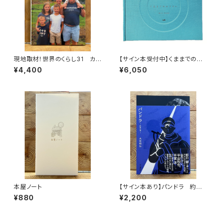
現地取材！世界のくらし31 カナ
【サイン本受付中】くままでのお
ダ
さらい〈特装新版〉
¥4,400
¥6,050
本屋ノート
【サイン本あり】パンドラ 約束
の頂
¥880
¥2,200