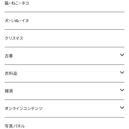
猫・ねこ・ネコ
教育・教養
犬・いぬ・イヌ
生活・暮らし
クリスマス
芸術・絵画・写真
古書
絵本・児童書
娯楽・エンターテインメント
古書セット
衣料品
美術
POLEWARDS
雑貨
Tシャツ
バッグ
オンラインコンテンツ
ブックカバー
冒険クロストーク
写真パネル