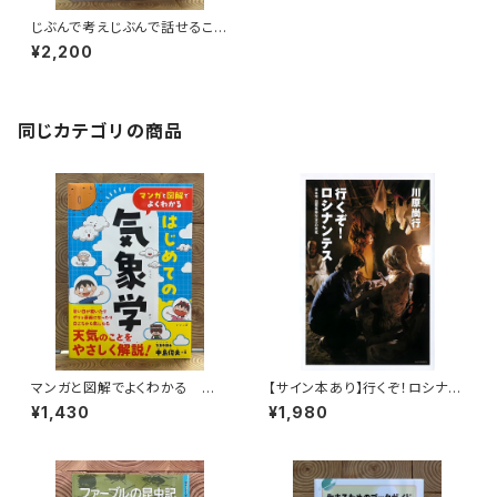
じぶんで考えじぶんで話せるこど
もを育てる哲学レッスン 増補
¥2,200
二版
同じカテゴリの商品
マンガと図解でよくわかる はじ
【サイン本あり】行くぞ！ロシナン
めての気象学
テス 日本発国際医療NGOの
¥1,430
¥1,980
挑戦