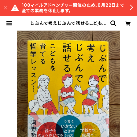
100マイルアドベンチャー開催のため、8月22日まで
全ての業務を休止します。
じぶんで考えじぶんで話せるこどもを
育てる哲学レッスン 増補二版 | 冒
険研究所書店