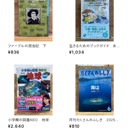
ファーブルの昆虫記 下
生きるためのブックガイド 未
来をつくる64冊
¥836
¥1,034
小学館の図鑑NEO 地球
月刊たくさんのふしぎ 2025年
6月号
¥2,640
¥810