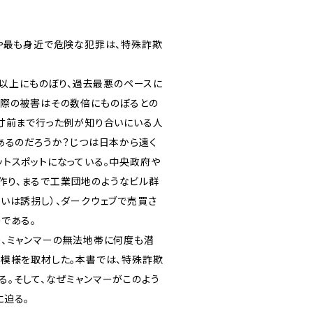
まや最も身近で危険な犯罪は、特殊詐欺
円以上にものぼり、過去最悪のペースに
実際の被害はその数倍にものぼるとの
の寸前まで行った例が知り合いにいる人
あるのだろうか？じつは日本から遠く
トスポットになっている。中央政府や
作り、まるで工業団地のようなビル群
いは誘拐し）、ダークウェブで売買さ
である。
り、ミャンマーの無法地帯に何度も潜
の模様を取材した。本書では、特殊詐欺
。そして、なぜミャンマーがこのよう
に迫る。