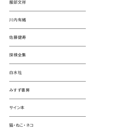
服部文祥
歴史・考古学
川内有緒
宗教・哲学・思想
佐藤健寿
民族・風習
探検全集
言語・ことば
白水社
政治・経済
みすず書房
経営・マネジメント
サイン本
科学・技術
猫・ねこ・ネコ
教育・教養