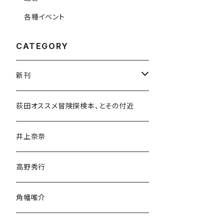
各種イベント
CATEGORY
新刊
和書
荻田オススメ冒険探検本、とその付近
文学・小説・物語
井上奈奈
随筆・ノンフィクション・その他
高野秀行
旅行・紀行
角幡唯介
人文・社会