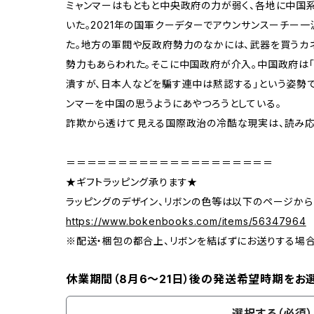
ミャンマーはもともと中央政府の力が弱く、各地に中国系
いた。2021年の国軍クーデターでアウンサンスーチー
た。地方の軍閥や反政府勢力のなかには、武器を買うカ
勢力もあらわれた。そこに中国政府が介入。中国政府は
潰すが、日本人などを騙す連中は黙認する」という姿勢
ンマーを中国の思うようにあやつろうとしている。
詐欺から透けて見える国際政治の冷酷な現実は、読み応
＝＝＝＝＝＝＝＝＝＝＝＝＝＝＝＝＝＝＝＝
★ギフトラッピング承ります★
ラッピングのデザイン、リボンの色等は以下のページから
https://www.bokenbooks.com/items/56347964
※配送・梱包の都合上、リボンを結ばずにお送りする場
休業期間（8月6〜21日）後の発送希望時期をお
選択する（必須）