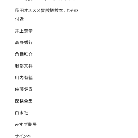
荻田オススメ冒険探検本、とその
付近
井上奈奈
高野秀行
角幡唯介
服部文祥
川内有緒
佐藤健寿
探検全集
白水社
みすず書房
サイン本