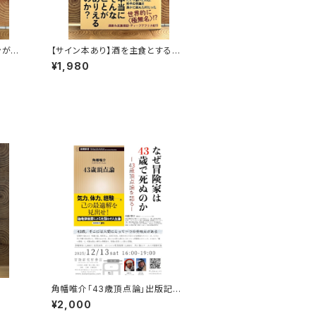
ンがゆ
【サイン本あり】酒を主食とする
人々 エチオピアの科学的秘境を
¥1,980
旅する
角幡唯介「43歳頂点論」出版記念
トークイベント録画視聴権
¥2,000