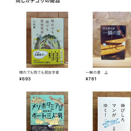
同じカテゴリの商品
晴れでも雨でも昆虫学者
一瞬の夏 上
¥693
¥781