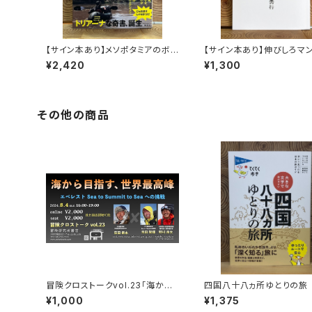
【サイン本あり】メソポタミアのボ
【サイン本あり】伸びしろマ
ート三人男
く！
¥2,420
¥1,300
その他の商品
冒険クロストークvol.23「海から
四国八十八ヵ所ゆとりの旅
目指す、世界最高峰」録画視聴権
¥1,000
¥1,375