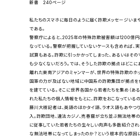
新書 240ページ
私たちのスマホに毎日のように届く詐欺メッセージ――い
である。
警察庁によると、2025年の特殊詐欺被害額は1200億
なっている。警察が把握していないケースも含めれば、
試算もある。詐欺に引っかかってしまった、あるいはそ
も少なくないだろう。では、そうした詐欺の拠点はどこに
離れた東南アジアのミャンマーが、世界の特殊詐欺のホッ
国軍の力が及ばない地域に中国系の詐欺集団が拠点を
を建てている。そこに世界各国から若者たちを集め（ある
れた私たちの個人情報をもとに、詐欺をおこなっているの
藤川大樹記者は、英語のほかタイ語、ラオス語もあやつ
入。詐欺団地、違法カジノ、売春窟が立ち並ぶ無法地帯
に従事していた若者たちの生々しい肉声も多数紹介される
な無法地帯になってしまったのか？という根本的な原因