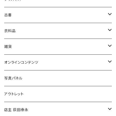
芸術・絵画・写真
古書
絵本・児童書
娯楽・エンターテインメント
古書セット
衣料品
美術
POLEWARDS
雑貨
Tシャツ
バッグ
オンラインコンテンツ
ブックカバー
冒険クロストーク
写真パネル
マグカップ
アウトレット
傘
店主 荻田泰永