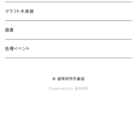
食料品
書籍
クラフト木楽屋
その他
ウェア
選書
各種イベント
© 冒険研究所書店
Powered by