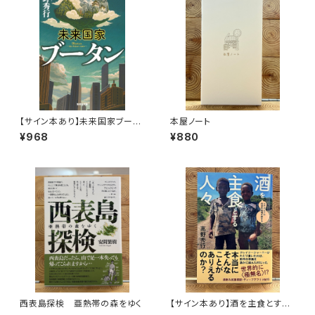
【サイン本あり】未来国家ブータ
本屋ノート
ン
¥968
¥880
西表島探検 亜熱帯の森をゆく
【サイン本あり】酒を主食とする
人々 エチオピアの科学的秘境