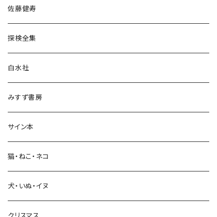
佐藤健寿
民族・風習
探検全集
言語・ことば
白水社
政治・経済
みすず書房
経営・マネジメント
サイン本
科学・技術
猫・ねこ・ネコ
教育・教養
犬・いぬ・イヌ
生活・暮らし
クリスマス