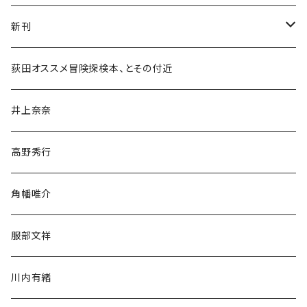
新刊
和書
荻田オススメ冒険探検本、とその付近
文学・小説・物語
井上奈奈
随筆・ノンフィクション・その他
高野秀行
旅行・紀行
角幡唯介
人文・社会
服部文祥
歴史・考古学
川内有緒
宗教・哲学・思想