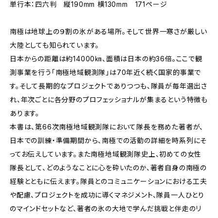
単行本：四六判 縦190mm 横130mm 171ページ
南極は地球上の９割の氷がある場所。そして世界一寒さが厳しい
大陸としても知られています。
日本からの距離は約14000㎞、面積は日本の約36倍。ここで観
測事業を行う「南極地域観測隊」は70年近く続く国家的事業で
す。そして長期的なプロジェクトでありつつも、隊員が毎年選出さ
れ、年次ごとに各分野のプロフェッショナルが集まるという特徴も
あります。
本書は、第66次南極地域観測隊において隊長を務めた著者が、
日本での訓練・準備期間から、南極での活動の詳細を時系列にそ
ってお伝えしています。また南極地域観測隊史上、初めての女性
隊長として、どのようなことに心を砕いたのか、著者自身の南極の
経験とともに伝えます。隊員とのコミュニケーションにおける工夫
や配慮、プロジェクトを成功に導くマネジメント、隊員一人ひとり
のマインドセットなど、著者の氷の大地で学んだ挑戦と伴走のリ