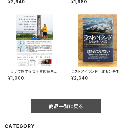
¥2,640
¥1,980
を旅する
「歩いて旅する若手冒険家を青
ラストアイランド 北センチネル
田買い！平井佑樹 × 荻田泰永」
島 なぜ外界との接触を拒み続
¥1,000
¥2,640
録画視聴権
けるのか
商品一覧に戻る
CATEGORY