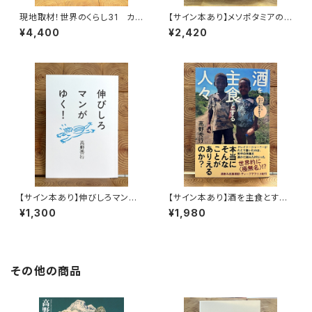
現地取材！世界のくらし31 カナ
【サイン本あり】メソポタミアの
ダ
ボート三人男
¥4,400
¥2,420
【サイン本あり】伸びしろマンが
【サイン本あり】酒を主食とする
ゆく！
人々 エチオピアの科学的秘境
¥1,300
¥1,980
を旅する
その他の商品