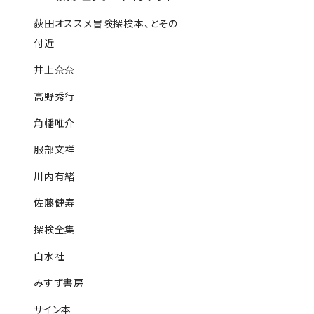
荻田オススメ冒険探検本、とその
付近
井上奈奈
高野秀行
角幡唯介
服部文祥
川内有緒
佐藤健寿
探検全集
白水社
みすず書房
サイン本