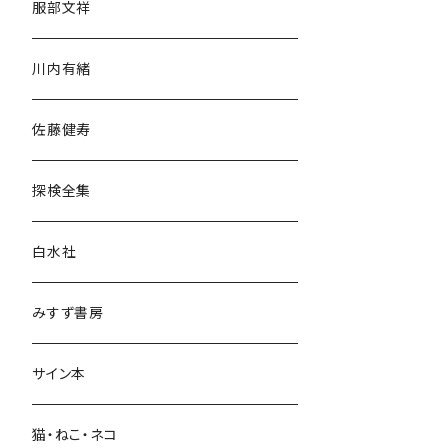
服部文祥
歴史・考古学
川内有緒
宗教・哲学・思想
佐藤健寿
民族・風習
探検全集
言語・ことば
白水社
政治・経済
みすず書房
経営・マネジメント
サイン本
科学・技術
猫・ねこ・ネコ
教育・教養