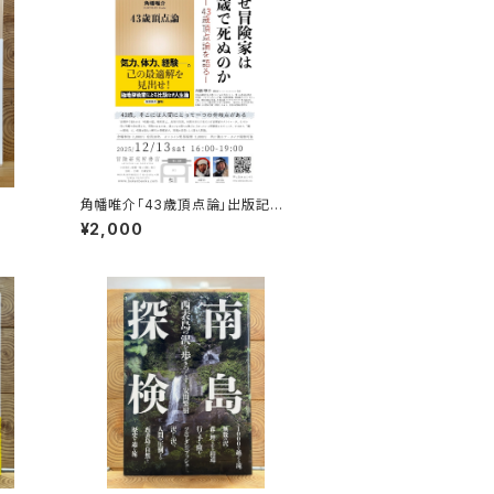
角幡唯介「43歳頂点論」出版記念
トークイベント録画視聴権
¥2,000