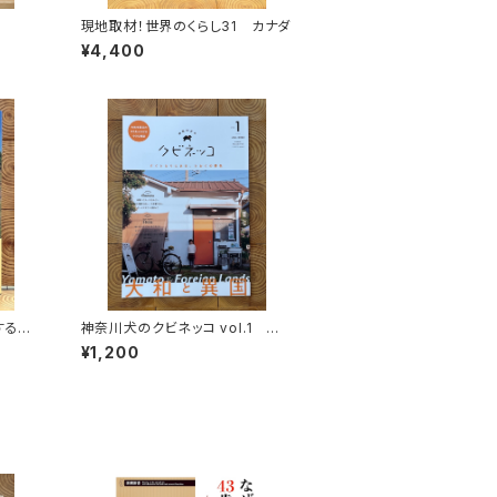
現地取材！世界のくらし31 カナダ
¥4,400
する
神奈川犬のクビネッコ vol.1 特
秘境を
集：大和と異国
¥1,200