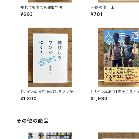
晴れでも雨でも昆虫学者
一瞬の夏 上
¥693
¥781
【サイン本あり】伸びしろマンがゆ
【サイン本あり】酒を主食と
く！
人々 エチオピアの科学的
¥1,300
¥1,980
旅する
その他の商品