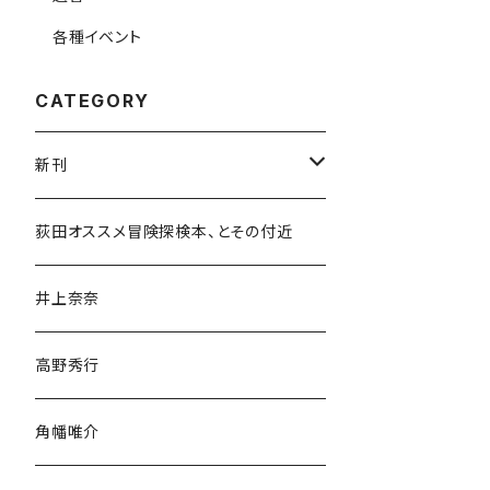
各種イベント
CATEGORY
新刊
和書
荻田オススメ冒険探検本、とその付近
文学・小説・物語
井上奈奈
随筆・ノンフィクション・その他
高野秀行
旅行・紀行
角幡唯介
人文・社会