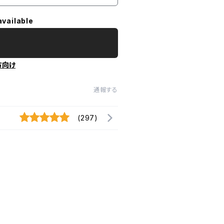
available
方向け
通報する
(297)