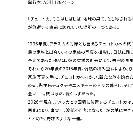
単行本：A5判 128ページ
「チュコトカ」――そこはしばしば「地球の果て」とも称される極
が急逝する直前に訪れていた場所の一つである。
1996年夏、アラスカの対岸とも言えるチュコトカへの
民の家族と出会い、その家族の写真を撮影し、日誌に残し
予定であった作品は、彼の突然の逝去により、未完のまま
それから20年後の2016年夏、偶然の積み重ねにより、
家族写真を手に、チュコトカへ向かい、新たな旅を始めた
の骨、先住民チュクチやエスキモーの人々の暮らし、そ
会い……。旅はまだ、続くはずだった。
2026年現在、アメリカとの国境に位置するチュコトカは
悪化により、事実上、渡航不可能となった。かの地に生き
とどめた、奇跡のような一冊。