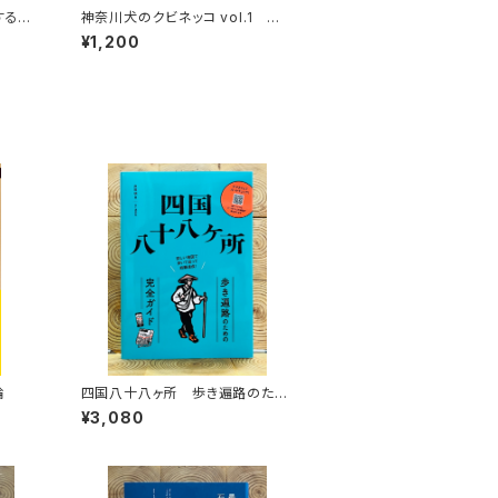
する
神奈川犬のクビネッコ vol.1 特
秘境を
集：大和と異国
¥1,200
論
四国八十八ヶ所 歩き遍路のため
の完全ガイド
¥3,080