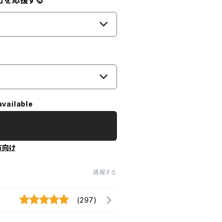
」を応援する
available
方向け
通報する
(297)