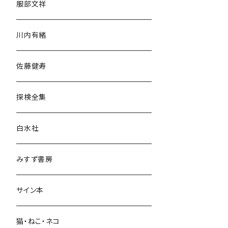
服部文祥
歴史・考古学
川内有緒
宗教・哲学・思想
佐藤健寿
民族・風習
探検全集
言語・ことば
白水社
政治・経済
みすず書房
経営・マネジメント
サイン本
科学・技術
猫・ねこ・ネコ
教育・教養