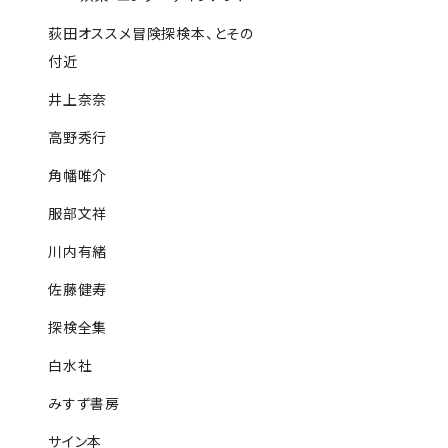
荻田オススメ冒険探検本、とその
付近
井上奈奈
高野秀行
角幡唯介
服部文祥
川内有緒
佐藤健寿
探検全集
白水社
みすず書房
サイン本