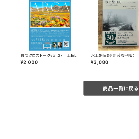
冒険クロストークvol.27 上田優
氷上旅日記〈新装復刊版〉
紀「この星の物語を撮る」録画視聴
¥2,000
¥3,080
権
商品一覧に戻る