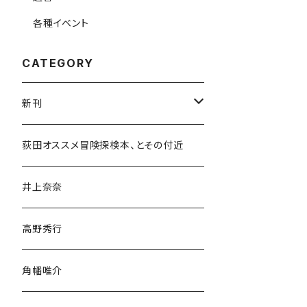
各種イベント
CATEGORY
新刊
和書
荻田オススメ冒険探検本、とその付近
文学・小説・物語
井上奈奈
随筆・ノンフィクション・その他
高野秀行
旅行・紀行
角幡唯介
人文・社会