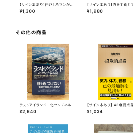
【サイン本あり】伸びしろマンがゆ
【サイン本あり】酒を主食と
く！
人々 エチオピアの科学的
¥1,300
¥1,980
旅する
その他の商品
ラストアイランド 北センチネル
【サイン本あり】 43歳頂点
島 なぜ外界との接触を拒み続け
¥2,640
¥1,034
るのか