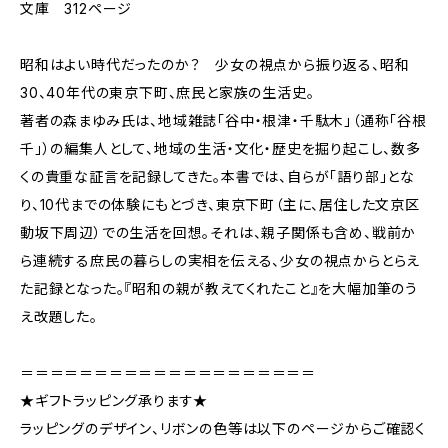
文庫 312ページ
昭和はよい時代だったのか？ 少女の視点から振り返る、昭和
30、40年代の東京下町、庶民と家族の生活史。
著者の森まゆみ氏は、地域雑誌「谷中・根津・千駄木」（通称「谷根
千」）の編集人として、地域の生活・文化・歴史を掘り起こし、数多
くの貴重な証言を記録してきた。本書では、自らが「語り部」とな
り、10代までの体験にもとづき、東京下町（主に、居住した文京区
動坂下周辺）での生活を回想。それは、親子関係も含め、戦前か
ら連続する庶民の暮らしの実相を伝える、少女の視点からとらえ
た記録となった。『昭和の親が教えてくれたこと』を大幅加筆のう
え改題した。
＝＝＝＝＝＝＝＝＝＝＝＝＝＝＝＝＝＝＝＝
★ギフトラッピング承ります★
ラッピングのデザイン、リボンの色等は以下のページからご確認く