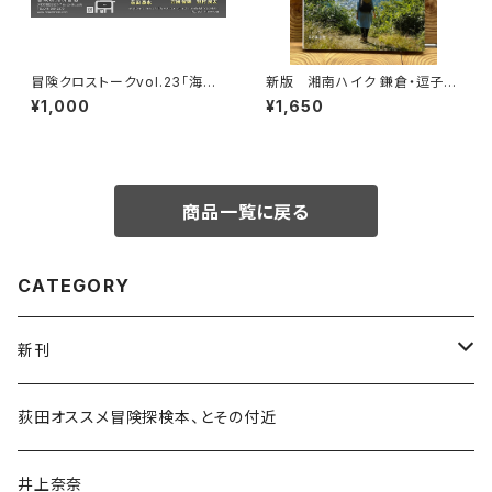
冒険クロストークvol.23「海か
新版 湘南ハイク 鎌倉・逗子・
ら目指す、世界最高峰」録画視聴
葉山・横須賀・三浦の山と海歩き
¥1,000
¥1,650
権
商品一覧に戻る
CATEGORY
新刊
和書
荻田オススメ冒険探検本、とその付近
文学・小説・物語
井上奈奈