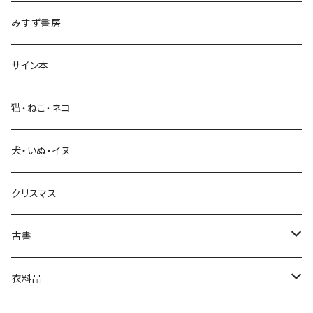
みすず書房
経営・マネジメント
サイン本
科学・技術
猫・ねこ・ネコ
教育・教養
犬・いぬ・イヌ
生活・暮らし
クリスマス
芸術・絵画・写真
古書
絵本・児童書
娯楽・エンターテインメント
古書セット
衣料品