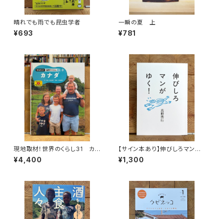
晴れでも雨でも昆虫学者
一瞬の夏 上
¥693
¥781
現地取材！世界のくらし31 カナ
【サイン本あり】伸びしろマンが
ダ
ゆく！
¥4,400
¥1,300