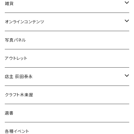
美術
POLEWARDS
雑貨
Tシャツ
バッグ
オンラインコンテンツ
ブックカバー
冒険クロストーク
写真パネル
マグカップ
アウトレット
傘
店主 荻田泰永
食料品
書籍
クラフト木楽屋
その他
ウェア
選書
各種イベント