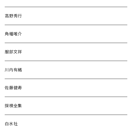
随筆・ノンフィクション・その他
高野秀行
旅行・紀行
角幡唯介
人文・社会
服部文祥
歴史・考古学
川内有緒
宗教・哲学・思想
佐藤健寿
民族・風習
探検全集
言語・ことば
白水社
政治・経済