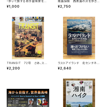
「歩いて旅する若手冒険家を青
南島探検 西表島の沢を歩きつ
田買い！平井佑樹 × 荻田泰永」
くす
¥1,000
¥2,750
録画視聴権
TRANSIT 72号 さあ、スペ
ラストアイランド 北センチネル
インへ！ 太陽と海と土の国
島 なぜ外界との接触を拒み続
¥2,200
¥2,640
けるのか