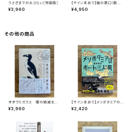
うさぎまでのおさらい［特装版］
【サイン本あり】猫の悪口〈数量
限定・オリジナルトート付き〉
¥3,960
¥4,950
その他の商品
オオウミガラス 種の絶滅をめ
【サイン本あり】メソポタミアの
ぐる物語
ボート三人男
¥3,960
¥2,420