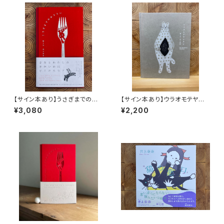
【サイン本あり】うさぎまでのお
【サイン本あり】ウラオモテヤマ
さらい［通常版］
ネコ
¥3,080
¥2,200