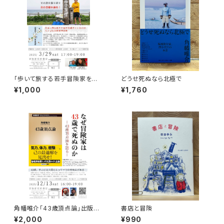
「歩いて旅する若手冒険家を青
どうせ死ぬなら北極で
田買い！平井佑樹 × 荻田泰永」
¥1,000
¥1,760
録画視聴権
角幡唯介「43歳頂点論」出版記
書店と冒険
念トークイベント録画視聴権
¥2,000
¥990