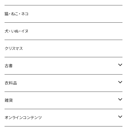
科学・技術
猫・ねこ・ネコ
教育・教養
犬・いぬ・イヌ
生活・暮らし
クリスマス
芸術・絵画・写真
古書
絵本・児童書
娯楽・エンターテインメント
古書セット
衣料品
美術
POLEWARDS
雑貨
Tシャツ
バッグ
オンラインコンテンツ