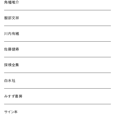
角幡唯介
人文・社会
服部文祥
歴史・考古学
川内有緒
宗教・哲学・思想
佐藤健寿
民族・風習
探検全集
言語・ことば
白水社
政治・経済
みすず書房
経営・マネジメント
サイン本