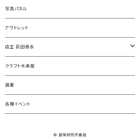
ブックカバー
冒険クロストーク
写真パネル
マグカップ
アウトレット
傘
店主 荻田泰永
食料品
書籍
クラフト木楽屋
その他
ウェア
選書
各種イベント
© 冒険研究所書店