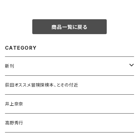
商品一覧に戻る
CATEGORY
新刊
和書
荻田オススメ冒険探検本、とその付近
文学・小説・物語
井上奈奈
随筆・ノンフィクション・その他
高野秀行
旅行・紀行