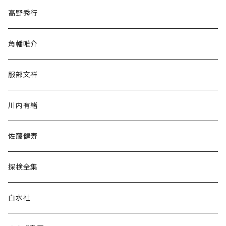
随筆・ノンフィクション・その他
高野秀行
旅行・紀行
角幡唯介
人文・社会
服部文祥
歴史・考古学
川内有緒
宗教・哲学・思想
佐藤健寿
民族・風習
探検全集
言語・ことば
白水社
政治・経済