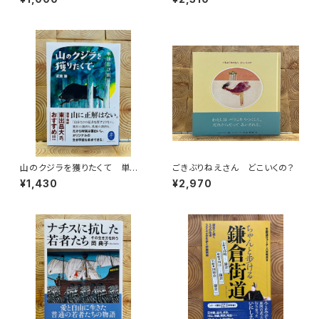
ークイベント録画視聴権
山のクジラを獲りたくて 単独
ごきぶりねえさん どこいくの？
忍び猟記（文庫版）
¥1,430
¥2,970