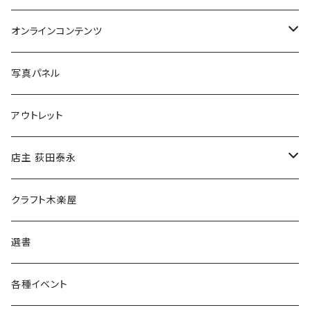
Tシャツ
バッグ
オンラインコンテンツ
ブックカバー
冒険クロストーク
写真パネル
マグカップ
アウトレット
傘
店主 荻田泰永
食料品
書籍
クラフト木楽屋
その他
ウェア
選書
各種イベント