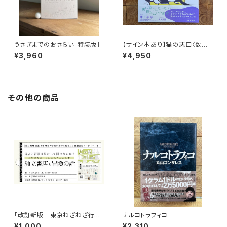
うさぎまでのおさらい［特装版］
【サイン本あり】猫の悪口〈数量
限定・オリジナルトート付き〉
¥3,960
¥4,950
その他の商品
「改訂新版 東京わざわざ行き
ナルコトラフィコ
たい街の本屋さん」出版記念ト
¥1,000
¥2,310