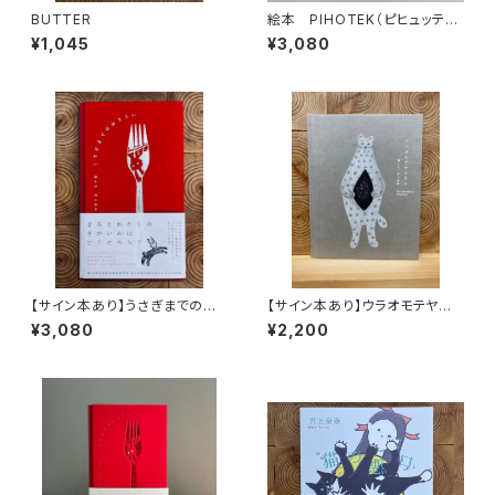
BUTTER
絵本 PIHOTEK（ピヒュッティ）
北極を風と歩く
¥1,045
¥3,080
【サイン本あり】うさぎまでのお
【サイン本あり】ウラオモテヤマ
さらい［通常版］
ネコ
¥3,080
¥2,200