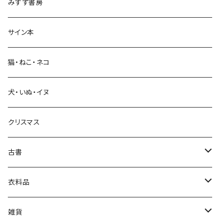
みすず書房
経営・マネジメント
サイン本
科学・技術
猫・ねこ・ネコ
教育・教養
犬・いぬ・イヌ
生活・暮らし
クリスマス
芸術・絵画・写真
古書
絵本・児童書
娯楽・エンターテインメント
古書セット
衣料品
美術
POLEWARDS
雑貨