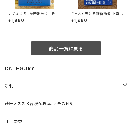
ナチスに抗した若者たち その
ちゃんと歩ける鎌倉街道 上道・
生き方を問う
中道・下道
¥1,980
¥1,980
商品一覧に戻る
CATEGORY
新刊
和書
荻田オススメ冒険探検本、とその付近
文学・小説・物語
井上奈奈