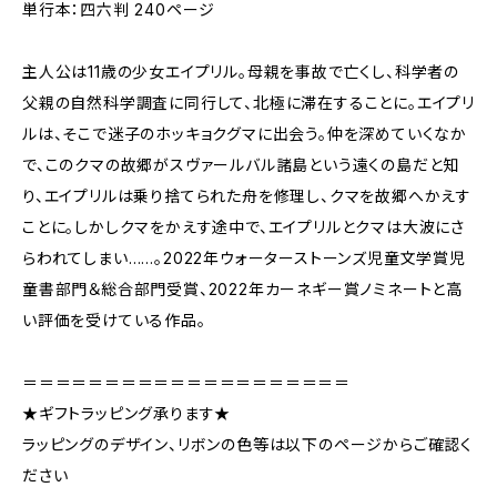
単行本：四六判 240ページ
主人公は11歳の少女エイプリル。母親を事故で亡くし、科学者の
父親の自然科学調査に同行して、北極に滞在することに。エイプリ
ルは、そこで迷子のホッキョクグマに出会う。仲を深めていくなか
で、このクマの故郷がスヴァールバル諸島という遠くの島だと知
り、エイプリルは乗り捨てられた舟を修理し、クマを故郷へかえす
ことに。しかしクマをかえす途中で、エイプリルとクマは大波にさ
らわれてしまい……。2022年ウォーターストーンズ児童文学賞児
童書部門＆総合部門受賞、2022年カーネギー賞ノミネートと高
い評価を受けている作品。
＝＝＝＝＝＝＝＝＝＝＝＝＝＝＝＝＝＝＝＝
★ギフトラッピング承ります★
ラッピングのデザイン、リボンの色等は以下のページからご確認く
ださい