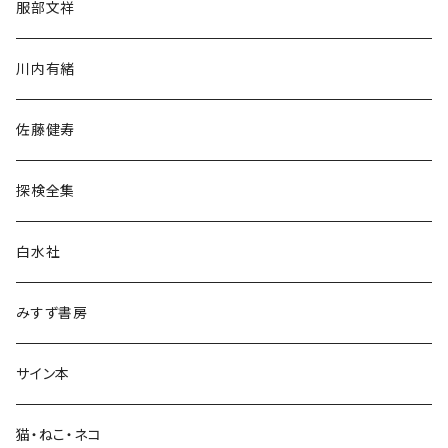
服部文祥
歴史・考古学
川内有緒
宗教・哲学・思想
佐藤健寿
民族・風習
探検全集
言語・ことば
白水社
政治・経済
みすず書房
経営・マネジメント
サイン本
科学・技術
猫・ねこ・ネコ
教育・教養