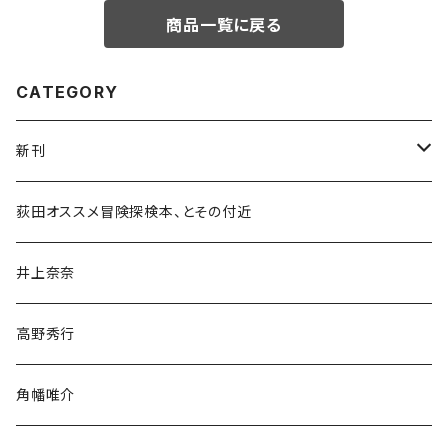
商品一覧に戻る
CATEGORY
新刊
和書
荻田オススメ冒険探検本、とその付近
文学・小説・物語
井上奈奈
随筆・ノンフィクション・その他
高野秀行
旅行・紀行
角幡唯介
人文・社会