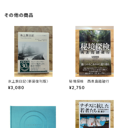
その他の商品
氷上旅日記〈新装復刊版〉
秘境探検 西表島踏破行
¥3,080
¥2,750