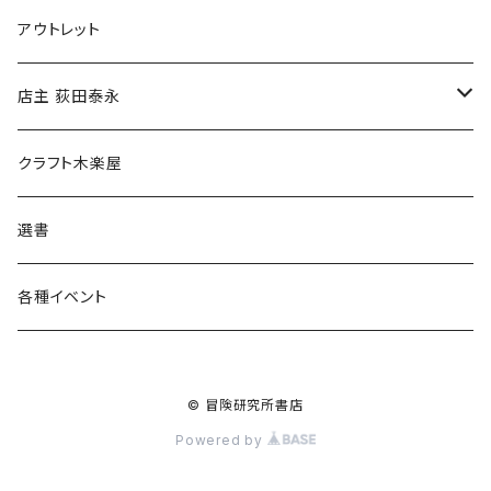
マグカップ
アウトレット
傘
店主 荻田泰永
食料品
書籍
クラフト木楽屋
その他
ウェア
選書
各種イベント
© 冒険研究所書店
Powered by