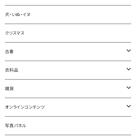
犬・いぬ・イヌ
生活・暮らし
クリスマス
芸術・絵画・写真
古書
絵本・児童書
娯楽・エンターテインメント
古書セット
衣料品
美術
POLEWARDS
雑貨
Tシャツ
バッグ
オンラインコンテンツ
ブックカバー
冒険クロストーク
写真パネル