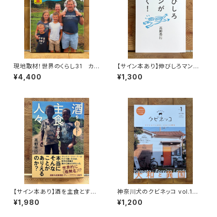
現地取材！世界のくらし31 カナ
【サイン本あり】伸びしろマンが
ダ
ゆく！
¥4,400
¥1,300
【サイン本あり】酒を主食とする
神奈川犬のクビネッコ vol.1
人々 エチオピアの科学的秘境
特集：大和と異国
¥1,980
¥1,200
を旅する