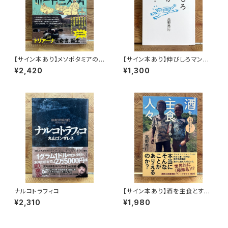
【サイン本あり】メソポタミアの
【サイン本あり】伸びしろマンが
ボート三人男
ゆく！
¥2,420
¥1,300
ナルコトラフィコ
【サイン本あり】酒を主食とする
人々 エチオピアの科学的秘境
¥2,310
¥1,980
を旅する