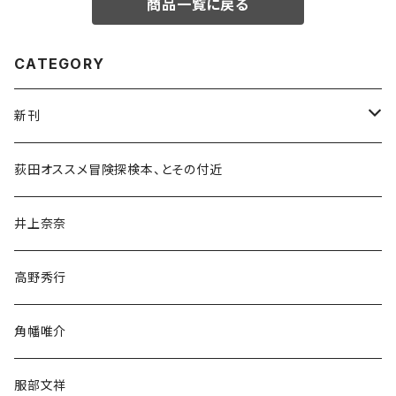
商品一覧に戻る
CATEGORY
新刊
和書
荻田オススメ冒険探検本、とその付近
文学・小説・物語
井上奈奈
随筆・ノンフィクション・その他
高野秀行
旅行・紀行
角幡唯介
人文・社会
服部文祥