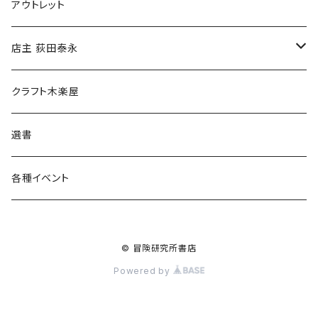
マグカップ
アウトレット
傘
店主 荻田泰永
食料品
書籍
クラフト木楽屋
その他
ウェア
選書
各種イベント
© 冒険研究所書店
Powered by