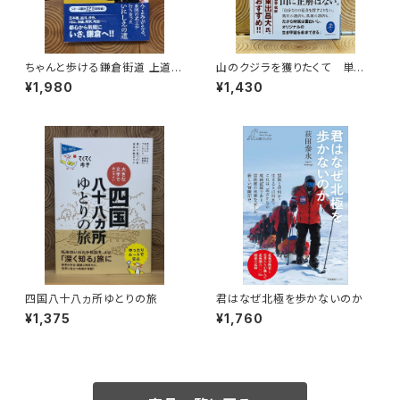
ちゃんと歩ける鎌倉街道 上道・
山のクジラを獲りたくて 単独
中道・下道
忍び猟記（文庫版）
¥1,980
¥1,430
四国八十八ヵ所ゆとりの旅
君はなぜ北極を歩かないのか
¥1,375
¥1,760