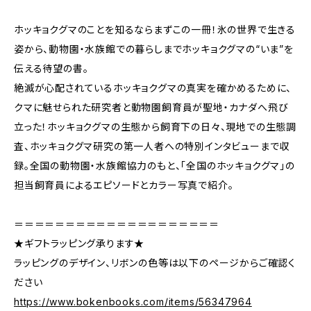
ホッキョクグマのことを知るならまずこの一冊！氷の世界で生きる
姿から、動物園・水族館での暮らしまでホッキョクグマの“いま”を
伝える待望の書。
絶滅が心配されているホッキョクグマの真実を確かめるために、
クマに魅せられた研究者と動物園飼育員が聖地・カナダへ飛び
立った！ホッキョクグマの生態から飼育下の日々、現地での生態調
査、ホッキョクグマ研究の第一人者への特別インタビューまで収
録。全国の動物園・水族館協力のもと、「全国のホッキョクグマ」の
担当飼育員によるエピソードとカラー写真で紹介。
＝＝＝＝＝＝＝＝＝＝＝＝＝＝＝＝＝＝＝＝
★ギフトラッピング承ります★
ラッピングのデザイン、リボンの色等は以下のページからご確認く
ださい
https://www.bokenbooks.com/items/56347964