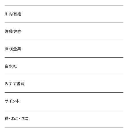
歴史・考古学
川内有緒
宗教・哲学・思想
佐藤健寿
民族・風習
探検全集
言語・ことば
白水社
政治・経済
みすず書房
経営・マネジメント
サイン本
科学・技術
猫・ねこ・ネコ
教育・教養