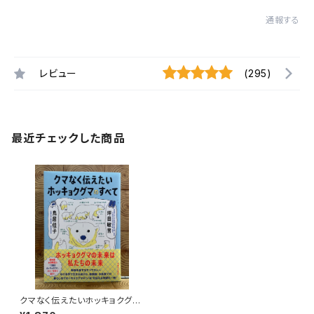
通報する
レビュー
(295)
最近チェックした商品
クマなく伝えたいホッキョクグマ
のすべて