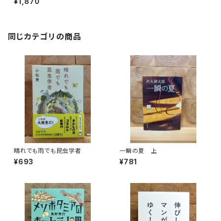
¥1,870
同じカテゴリの商品
晴れでも雨でも昆虫学者
一瞬の夏 上
¥693
¥781