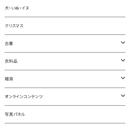
犬・いぬ・イヌ
生活・暮らし
クリスマス
芸術・絵画・写真
古書
絵本・児童書
娯楽・エンターテインメント
古書セット
衣料品
美術
POLEWARDS
雑貨
Tシャツ
バッグ
オンラインコンテンツ
ブックカバー
冒険クロストーク
写真パネル