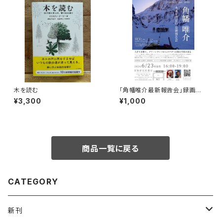
木を読む
「角幡唯介最新報告会」録画視
聴権
¥3,300
¥1,000
商品一覧に戻る
CATEGORY
新刊