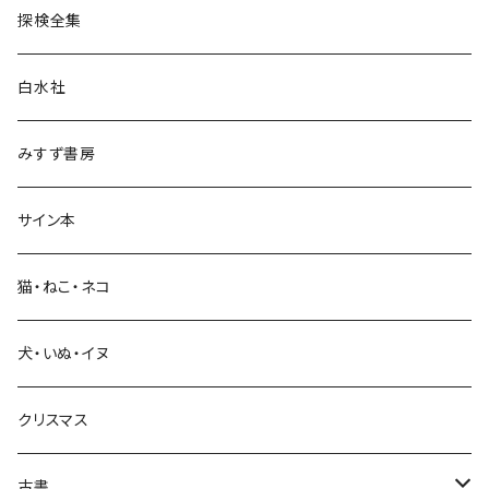
探検全集
言語・ことば
白水社
政治・経済
みすず書房
経営・マネジメント
サイン本
科学・技術
猫・ねこ・ネコ
教育・教養
犬・いぬ・イヌ
生活・暮らし
クリスマス
芸術・絵画・写真
古書
絵本・児童書