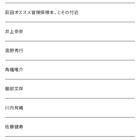
和書
荻田オススメ冒険探検本、とその付近
文学・小説・物語
井上奈奈
随筆・ノンフィクション・その他
高野秀行
旅行・紀行
角幡唯介
人文・社会
服部文祥
歴史・考古学
川内有緒
宗教・哲学・思想
佐藤健寿
民族・風習