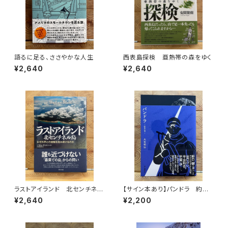
語るに足る、ささやかな人生
西表島探検 亜熱帯の森をゆく
¥2,640
¥2,640
ラストアイランド 北センチネル
【サイン本あり】パンドラ 約束
島 なぜ外界との接触を拒み続
の頂
¥2,640
¥2,200
けるのか