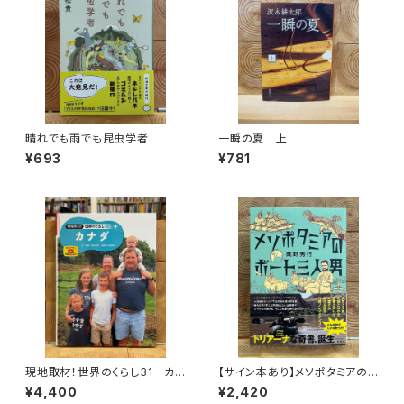
晴れでも雨でも昆虫学者
一瞬の夏 上
¥693
¥781
現地取材！世界のくらし31 カナ
【サイン本あり】メソポタミアの
ダ
ボート三人男
¥4,400
¥2,420