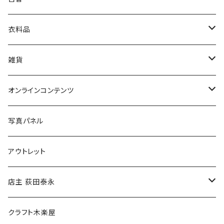
娯楽・エンターテインメント
古書セット
衣料品
美術
POLEWARDS
雑貨
Tシャツ
バッグ
オンラインコンテンツ
ブックカバー
冒険クロストーク
写真パネル
マグカップ
アウトレット
傘
店主 荻田泰永
食料品
書籍
クラフト木楽屋