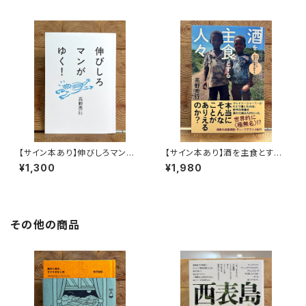
【サイン本あり】伸びしろマンが
【サイン本あり】酒を主食とする
ゆく！
人々 エチオピアの科学的秘境
¥1,300
¥1,980
を旅する
その他の商品