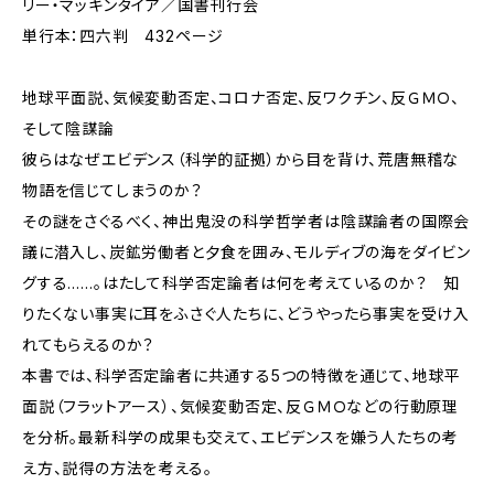
リー・マッキンタイア／国書刊行会
単行本：四六判 432ページ
地球平面説、気候変動否定、コロナ否定、反ワクチン、反ＧＭＯ、
そして陰謀論――
彼らはなぜエビデンス（科学的証拠）から目を背け、荒唐無稽な
物語を信じてしまうのか？
その謎をさぐるべく、神出鬼没の科学哲学者は陰謀論者の国際会
議に潜入し、炭鉱労働者と夕食を囲み、モルディブの海をダイビン
グする……。はたして科学否定論者は何を考えているのか？ 知
りたくない事実に耳をふさぐ人たちに、どうやったら事実を受け入
れてもらえるのか？
本書では、科学否定論者に共通する5つの特徴を通じて、地球平
面説（フラットアース）、気候変動否定、反ＧＭＯなどの行動原理
を分析。最新科学の成果も交えて、エビデンスを嫌う人たちの考
え方、説得の方法を考える。