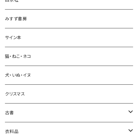
政治・経済
みすず書房
経営・マネジメント
サイン本
科学・技術
猫・ねこ・ネコ
教育・教養
犬・いぬ・イヌ
生活・暮らし
クリスマス
芸術・絵画・写真
古書
絵本・児童書
娯楽・エンターテインメント
古書セット
衣料品