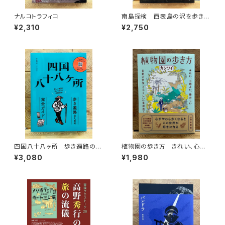
ナルコトラフィコ
南島探検 西表島の沢を歩きつ
くす
¥2,310
¥2,750
四国八十八ヶ所 歩き遍路のた
植物園の歩き方 きれい、心地
めの完全ガイド
よい、愛おしい さまざまな「うつ
¥3,080
¥1,980
くしい」を求めて