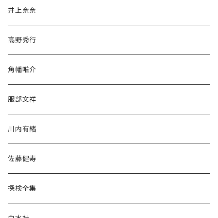
文学・小説・物語
井上奈奈
随筆・ノンフィクション・その他
高野秀行
旅行・紀行
角幡唯介
人文・社会
服部文祥
歴史・考古学
川内有緒
宗教・哲学・思想
佐藤健寿
民族・風習
探検全集
言語・ことば
白水社