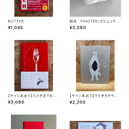
BUTTER
絵本 PIHOTEK（ピヒュッティ）
北極を風と歩く
¥1,045
¥3,080
【サイン本あり】うさぎまでのお
【サイン本あり】ウラオモテヤマ
さらい［通常版］
ネコ
¥3,080
¥2,200