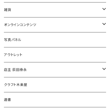
美術
POLEWARDS
雑貨
Tシャツ
バッグ
オンラインコンテンツ
ブックカバー
冒険クロストーク
写真パネル
マグカップ
アウトレット
傘
店主 荻田泰永
食料品
書籍
クラフト木楽屋
その他
ウェア
選書