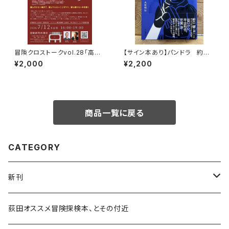
冒険クロストークvol.28「高野
【サイン本あり】パンドラ 約束
秀行の旅の流儀」録画視聴権
の頂
¥2,000
¥2,200
商品一覧に戻る
CATEGORY
新刊
和書
荻田オススメ冒険探検本、とその付近