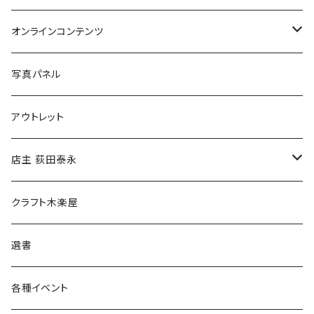
Tシャツ
バッグ
オンラインコンテンツ
ブックカバー
冒険クロストーク
写真パネル
マグカップ
アウトレット
傘
店主 荻田泰永
食料品
書籍
クラフト木楽屋
その他
ウェア
選書
各種イベント