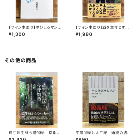
【サイン本あり】伸びしろマンが
【サイン本あり】酒を主食とする
ゆく！
人々 エチオピアの科学的秘境
¥1,300
¥1,980
を旅する
その他の商品
芦生原生林今昔物語 京都大
平家物語と太平記 通説の虚
学芦生演習林から研究林へ
像を暴く
¥2,420
¥990