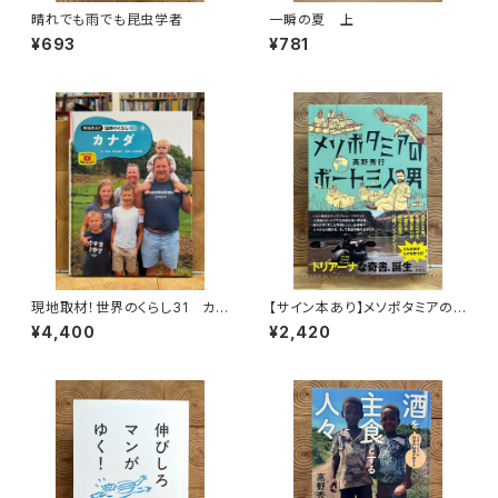
晴れでも雨でも昆虫学者
一瞬の夏 上
¥693
¥781
現地取材！世界のくらし31 カナ
【サイン本あり】メソポタミアの
ダ
ボート三人男
¥4,400
¥2,420