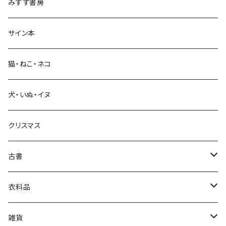
みすず書房
経営・マネジメント
サイン本
科学・技術
猫・ねこ・ネコ
教育・教養
犬・いぬ・イヌ
生活・暮らし
クリスマス
芸術・絵画・写真
古書
絵本・児童書
娯楽・エンターテインメント
古書セット
衣料品
美術
POLEWARDS
雑貨