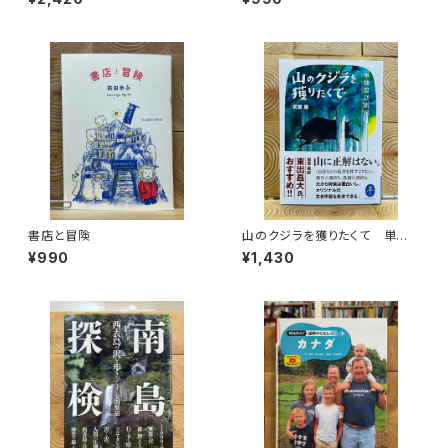
書店と冒険
山のクジラを獲りたくて 単独
忍び猟記（文庫版）
¥990
¥1,430