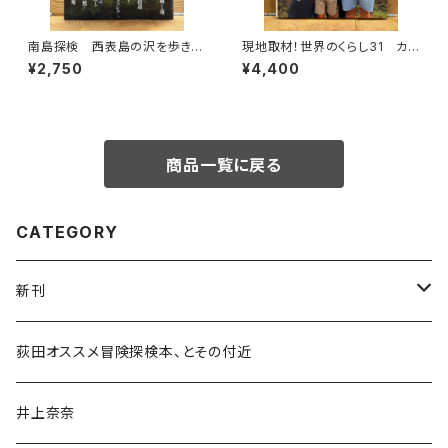
南島探検 西表島の沢を歩きつ
現地取材！世界のくらし31 カナ
くす
ダ
¥2,750
¥4,400
商品一覧に戻る
CATEGORY
新刊
和書
荻田オススメ冒険探検本、とその付近
文学・小説・物語
井上奈奈