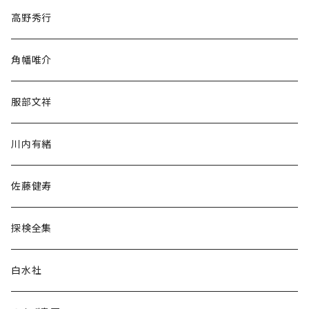
随筆・ノンフィクション・その他
高野秀行
旅行・紀行
角幡唯介
人文・社会
服部文祥
歴史・考古学
川内有緒
宗教・哲学・思想
佐藤健寿
民族・風習
探検全集
言語・ことば
白水社
政治・経済