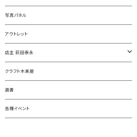
ブックカバー
冒険クロストーク
写真パネル
マグカップ
アウトレット
傘
店主 荻田泰永
食料品
書籍
クラフト木楽屋
その他
ウェア
選書
各種イベント