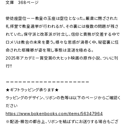
文庫 368ページ
使徒座空位ーー教皇の玉座は空位となった。厳粛に閉ざされた
礼拝堂で教皇選挙が行われるが、その裏には複数の問題が残さ
れていた。保守派と改革派が対立し、信仰と責務が交差する中で
ロメリは教会の未来を憂う。様々な思惑が渦巻く中、秘密裏に任
命された枢機卿が姿を現し事態は混迷を極める。
2025年アカデミー賞受賞の大ヒット映画の原作小説、ついに刊
行!!
＝＝＝＝＝＝＝＝＝＝＝＝＝＝＝＝＝＝＝＝
★ギフトラッピング承ります★
ラッピングのデザイン、リボンの色等は以下のページからご確認く
ださい
https://www.bokenbooks.com/items/56347964
※配送・梱包の都合上、リボンを結ばずにお送りする場合もござ