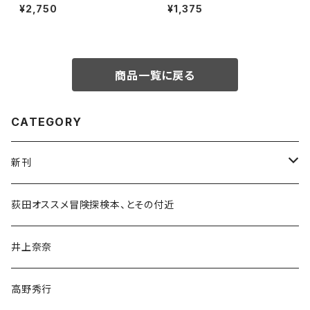
¥2,750
¥1,375
商品一覧に戻る
CATEGORY
新刊
和書
荻田オススメ冒険探検本、とその付近
文学・小説・物語
井上奈奈
随筆・ノンフィクション・その他
高野秀行