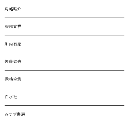
旅行・紀行
角幡唯介
人文・社会
服部文祥
歴史・考古学
川内有緒
宗教・哲学・思想
佐藤健寿
民族・風習
探検全集
言語・ことば
白水社
政治・経済
みすず書房
経営・マネジメント