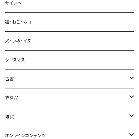
サイン本
科学・技術
猫・ねこ・ネコ
教育・教養
犬・いぬ・イヌ
生活・暮らし
クリスマス
芸術・絵画・写真
古書
絵本・児童書
娯楽・エンターテインメント
古書セット
衣料品
美術
POLEWARDS
雑貨
Tシャツ
バッグ
オンラインコンテンツ