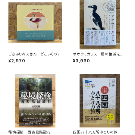
ごきぶりねえさん どこいくの？
オオウミガラス 種の絶滅をめ
ぐる物語
¥2,970
¥3,960
秘境探検 西表島踏破行
四国八十八ヵ所ゆとりの旅