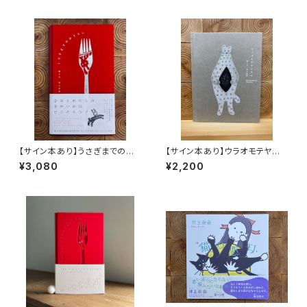
【サイン本あり】うさぎまでのお
【サイン本あり】ウラオモテヤマ
さらい［通常版］
ネコ
¥3,080
¥2,200