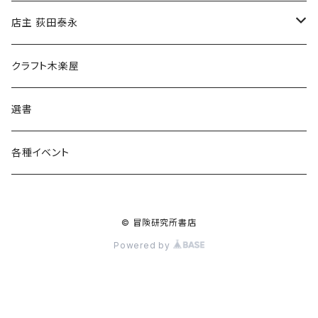
傘
店主 荻田泰永
食料品
書籍
クラフト木楽屋
その他
ウェア
選書
各種イベント
© 冒険研究所書店
Powered by