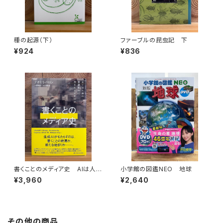
種の起源（下）
ファーブルの昆虫記 下
¥924
¥836
書くことのメディア史 AIは人間
小学館の図鑑NEO 地球
の言語能力に何をもたらすのか
¥3,960
¥2,640
その他の商品