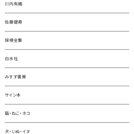
川内有緒
宗教・哲学・思想
佐藤健寿
民族・風習
探検全集
言語・ことば
白水社
政治・経済
みすず書房
経営・マネジメント
サイン本
科学・技術
猫・ねこ・ネコ
教育・教養
犬・いぬ・イヌ