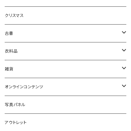
生活・暮らし
クリスマス
芸術・絵画・写真
古書
絵本・児童書
娯楽・エンターテインメント
古書セット
衣料品
美術
POLEWARDS
雑貨
Tシャツ
バッグ
オンラインコンテンツ
ブックカバー
冒険クロストーク
写真パネル
マグカップ
アウトレット