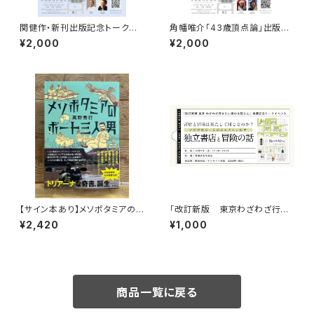
関健作・新刊出版記念トークイ
角幡唯介「43歳頂点論」出版記
ベント録画視聴権
念トークイベント録画視聴権
¥2,000
¥2,000
【サイン本あり】メソポタミアの
「改訂新版 東京わざわざ行き
ボート三人男
たい街の本屋さん」出版記念ト
¥2,420
¥1,000
ークイベント録画視聴権
商品一覧に戻る