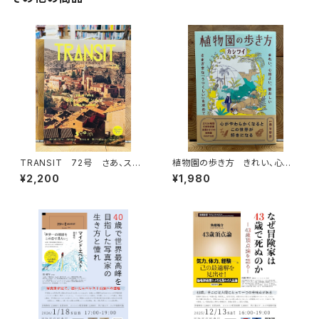
TRANSIT 72号 さあ、スペ
植物園の歩き方 きれい、心地
インへ！ 太陽と海と土の国
よい、愛おしい さまざまな「うつ
¥2,200
¥1,980
くしい」を求めて