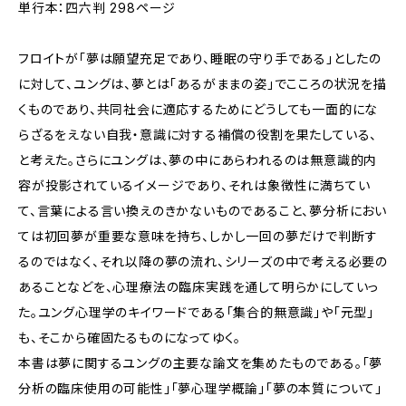
単行本：四六判 298ページ
フロイトが「夢は願望充足であり、睡眠の守り手である」としたの
に対して、ユングは、夢とは「あるがままの姿」でこころの状況を描
くものであり、共同社会に適応するためにどうしても一面的にな
らざるをえない自我・意識に対する補償の役割を果たしている、
と考えた。さらにユングは、夢の中にあらわれるのは無意識的内
容が投影されているイメージであり、それは象徴性に満ちてい
て、言葉による言い換えのきかないものであること、夢分析におい
ては初回夢が重要な意味を持ち、しかし一回の夢だけで判断す
るのではなく、それ以降の夢の流れ、シリーズの中で考える必要の
あることなどを、心理療法の臨床実践を通して明らかにしていっ
た。ユング心理学のキイワードである「集合的無意識」や「元型」
も、そこから確固たるものになってゆく。
本書は夢に関するユングの主要な論文を集めたものである。「夢
分析の臨床使用の可能性」「夢心理学概論」「夢の本質について」