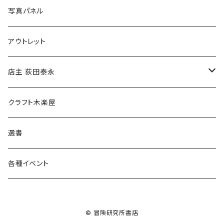
ブックカバー
冒険クロストーク
写真パネル
マグカップ
アウトレット
傘
店主 荻田泰永
食料品
書籍
クラフト木楽屋
その他
ウェア
選書
各種イベント
© 冒険研究所書店