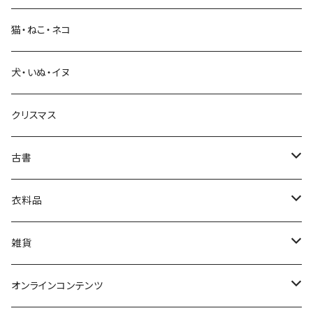
猫・ねこ・ネコ
教育・教養
犬・いぬ・イヌ
生活・暮らし
クリスマス
芸術・絵画・写真
古書
絵本・児童書
娯楽・エンターテインメント
古書セット
衣料品
美術
POLEWARDS
雑貨
Tシャツ
バッグ
オンラインコンテンツ