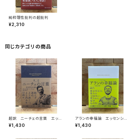
純粋理性批判の超批判
¥2,310
同じカテゴリの商品
超訳 ニーチェの言葉 エッセ
アランの幸福論 エッセンシャ
ンシャル版
ル版
¥1,430
¥1,430