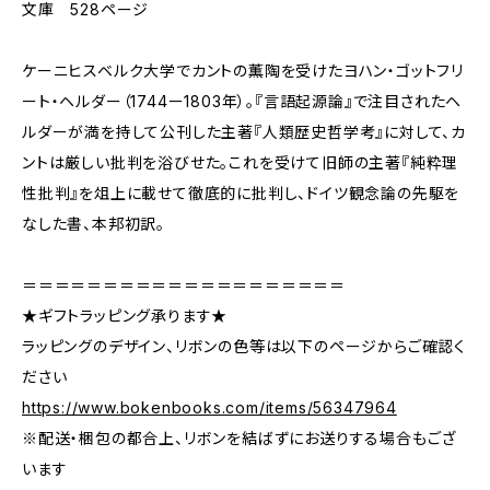
文庫 528ページ
ケーニヒスベルク大学でカントの薫陶を受けたヨハン・ゴットフリ
ート・ヘルダー（1744ー1803年）。『言語起源論』で注目されたヘ
ルダーが満を持して公刊した主著『人類歴史哲学考』に対して、カ
ントは厳しい批判を浴びせた。これを受けて旧師の主著『純粋理
性批判』を俎上に載せて徹底的に批判し、ドイツ観念論の先駆を
なした書、本邦初訳。
＝＝＝＝＝＝＝＝＝＝＝＝＝＝＝＝＝＝＝＝
★ギフトラッピング承ります★
ラッピングのデザイン、リボンの色等は以下のページからご確認く
ださい
https://www.bokenbooks.com/items/56347964
※配送・梱包の都合上、リボンを結ばずにお送りする場合もござ
います