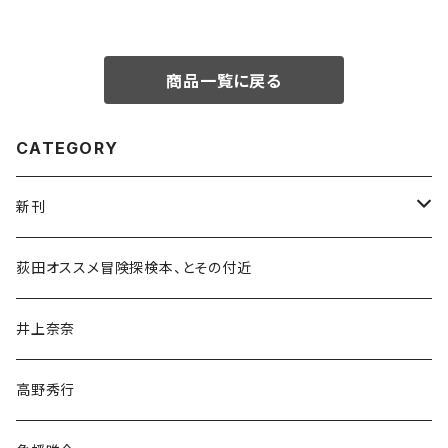
商品一覧に戻る
CATEGORY
新刊
和書
荻田オススメ冒険探検本、とその付近
文学・小説・物語
井上奈奈
随筆・ノンフィクション・その他
高野秀行
旅行・紀行