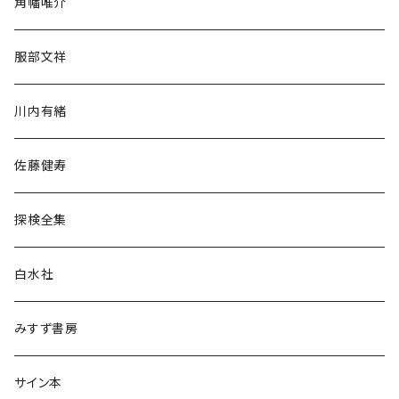
角幡唯介
人文・社会
服部文祥
歴史・考古学
川内有緒
宗教・哲学・思想
佐藤健寿
民族・風習
探検全集
言語・ことば
白水社
政治・経済
みすず書房
経営・マネジメント
サイン本
科学・技術