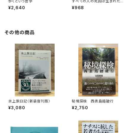
歩くという哲学
すべての人の死因は生まれたこ
とである
¥2,640
¥968
その他の商品
氷上旅日記〈新装復刊版〉
秘境探検 西表島踏破行
¥3,080
¥2,750