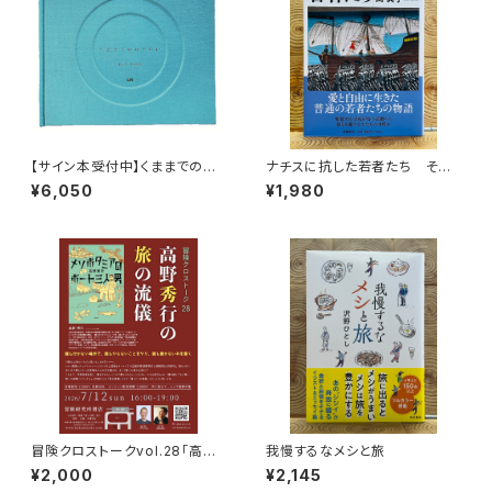
【サイン本受付中】くままでのお
ナチスに抗した若者たち その
さらい〈特装新版〉
生き方を問う
¥6,050
¥1,980
冒険クロストークvol.28「高野
我慢するなメシと旅
秀行の旅の流儀」録画視聴権
¥2,000
¥2,145