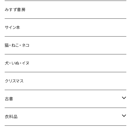
みすず書房
経営・マネジメント
サイン本
科学・技術
猫・ねこ・ネコ
教育・教養
犬・いぬ・イヌ
生活・暮らし
クリスマス
芸術・絵画・写真
古書
絵本・児童書
娯楽・エンターテインメント
古書セット
衣料品