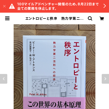
100マイルアドベンチャー開催のため、8月22日まで
全ての業務を休止します。
エントロピーと秩序 熱力学第二法
則への招待 | 冒険研究所書店