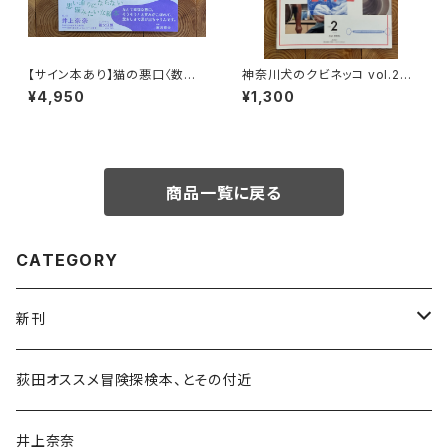
【サイン本あり】猫の悪口〈数量
神奈川犬のクビネッコ vol.2
限定・オリジナルトート付き〉
特集：CRAFT on my LIFE
¥4,950
¥1,300
商品一覧に戻る
CATEGORY
新刊
和書
荻田オススメ冒険探検本、とその付近
文学・小説・物語
井上奈奈