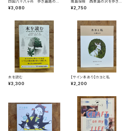
四国八十八ヶ所 歩き遍路のた
南島探検 西表島の沢を歩きつ
めの完全ガイド
くす
¥3,080
¥2,750
木を読む
【サイン本あり】カヨと私
¥3,300
¥2,200