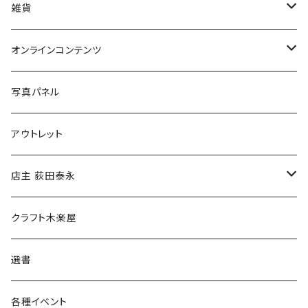
美術
POLEWARDS
雑貨
Tシャツ
バッグ
オンラインコンテンツ
ブックカバー
冒険クロストーク
写真パネル
マグカップ
アウトレット
傘
店主 荻田泰永
食料品
書籍
クラフト木楽屋
その他
ウェア
選書
各種イベント