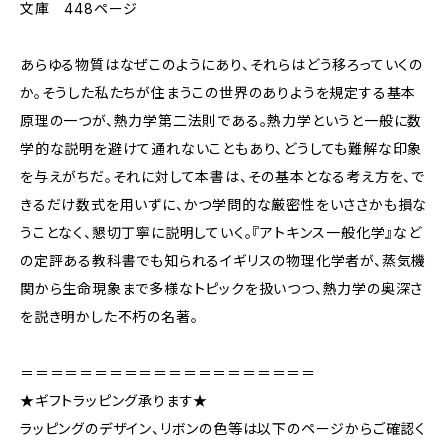
文庫 448ページ
あらゆる物質はなぜこのようにあり、それらはどう移ろっていくの
か。そうした私たちが住まうこの世界のありようを規定する基本
原理の一つが、熱力学第二法則である。熱力学というと一般に数
学的な説明を避けて通れないこともあり、どうしても難解な印象
を与えがちだ。それに対して本書は、その基本となる考え方を、で
きるだけ数式を用いずに、かつ学問的な厳密性をいささかも損な
うことなく、懇切丁寧に説明していく。『アトキンス一般化学』など
の定評ある教科書でも知られるイギリスの物理化学者が、蒸気機
関から生命現象まで多様なトピックを扱いつつ、熱力学の奥深さ
を説き明かした不朽の名著。
＝＝＝＝＝＝＝＝＝＝＝＝＝＝＝＝＝＝＝＝
★ギフトラッピング承ります★
ラッピングのデザイン、リボンの色等は以下のページからご確認く