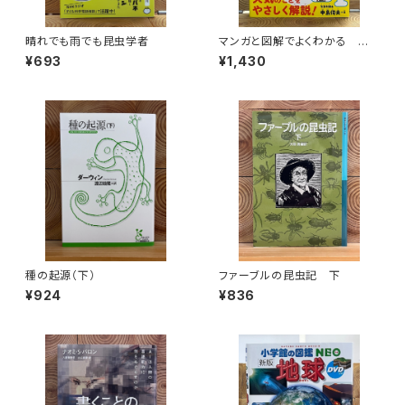
晴れでも雨でも昆虫学者
マンガと図解でよくわかる はじ
めての気象学
¥693
¥1,430
種の起源（下）
ファーブルの昆虫記 下
¥924
¥836