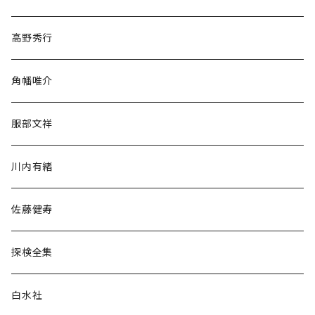
随筆・ノンフィクション・その他
高野秀行
旅行・紀行
角幡唯介
人文・社会
服部文祥
歴史・考古学
川内有緒
宗教・哲学・思想
佐藤健寿
民族・風習
探検全集
言語・ことば
白水社
政治・経済