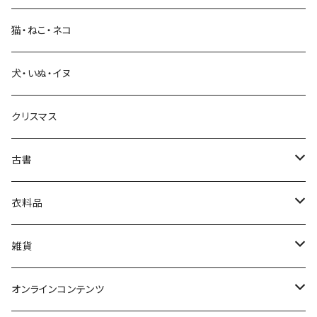
猫・ねこ・ネコ
教育・教養
犬・いぬ・イヌ
生活・暮らし
クリスマス
芸術・絵画・写真
古書
絵本・児童書
娯楽・エンターテインメント
古書セット
衣料品
美術
POLEWARDS
雑貨
Tシャツ
バッグ
オンラインコンテンツ