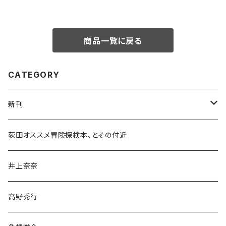
商品一覧に戻る
CATEGORY
新刊
和書
荻田オススメ冒険探検本、とその付近
文学・小説・物語
井上奈奈
随筆・ノンフィクション・その他
高野秀行
旅行・紀行