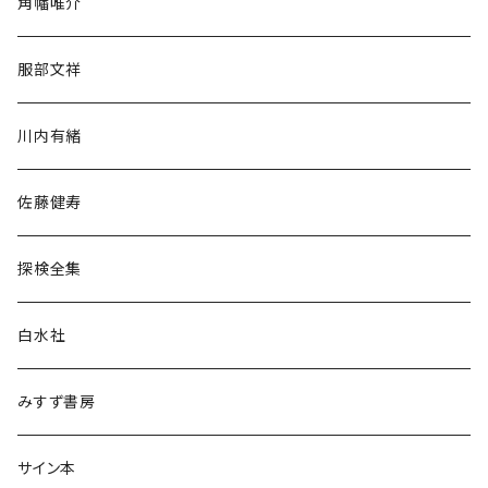
角幡唯介
人文・社会
服部文祥
歴史・考古学
川内有緒
宗教・哲学・思想
佐藤健寿
民族・風習
探検全集
言語・ことば
白水社
政治・経済
みすず書房
経営・マネジメント
サイン本
科学・技術