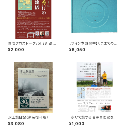
冒険クロストークvol.28「高野
【サイン本受付中】くままでのお
秀行の旅の流儀」録画視聴権
さらい〈特装新版〉
¥2,000
¥6,050
氷上旅日記〈新装復刊版〉
「歩いて旅する若手冒険家を青
田買い！平井佑樹 × 荻田泰永」
¥3,080
¥1,000
録画視聴権