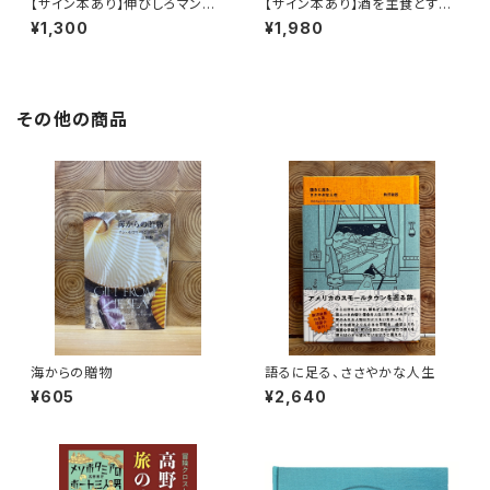
【サイン本あり】伸びしろマンが
【サイン本あり】酒を主食とする
ゆく！
人々 エチオピアの科学的秘境
¥1,300
¥1,980
を旅する
その他の商品
海からの贈物
語るに足る、ささやかな人生
¥605
¥2,640