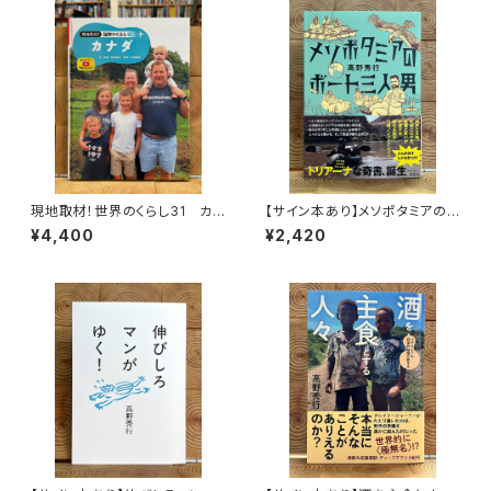
現地取材！世界のくらし31 カナ
【サイン本あり】メソポタミアの
ダ
ボート三人男
¥4,400
¥2,420