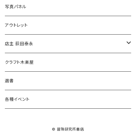
ブックカバー
冒険クロストーク
写真パネル
マグカップ
アウトレット
傘
店主 荻田泰永
食料品
書籍
クラフト木楽屋
その他
ウェア
選書
各種イベント
© 冒険研究所書店