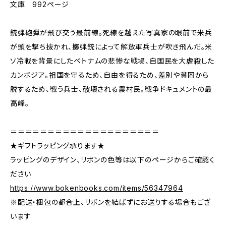
文庫 992ページ
銃弾砲弾が飛び交う最前線。死線を越えた写真家の眼前で米兵
が頭を撃ち抜かれ、擲弾銃によって解放軍兵士が吹き飛んだ。米
ソ冷戦を背景にしたベトナムの悲惨な戦場、自国民を大虐殺した
カンボジア。祖国を守るため、自由を得るため、差別や貧困から
脱するため、戦う兵士、破壊される農村民。戦争ドキュメントの最
高峰。
＝＝＝＝＝＝＝＝＝＝＝＝＝＝＝＝＝＝＝＝
★ギフトラッピング承ります★
ラッピングのデザイン、リボンの色等は以下のページからご確認く
ださい
https://www.bokenbooks.com/items/56347964
※配送・梱包の都合上、リボンを結ばずにお送りする場合もござ
います