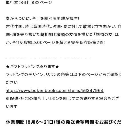
単行本：B6判 832ページ
秦からついに、全土を統べる英雄が誕生！
古代中国、時は戦国時代。強国・秦に対して敢然と立ち向かい、自
国・趙を守り抜いた藺相如と廉頗の友情を描いた「刎頚の友」ほ
か、全11話収録。800ページを超える完全保存版第2巻！
＝＝＝＝＝＝＝＝＝＝＝＝＝＝＝＝＝＝＝＝
★ギフトラッピング承ります★
ラッピングのデザイン、リボンの色等は以下のページからご確認く
ださい
https://www.bokenbooks.com/items/56347964
※配送・梱包の都合上、リボンを結ばずにお送りする場合もござ
います
休業期間（8月6〜21日）後の発送希望時期をお選びくだ