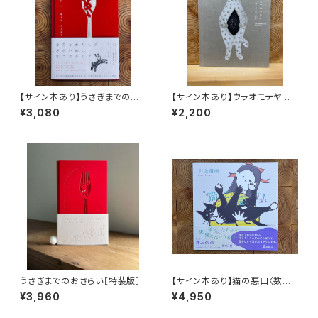
【サイン本あり】うさぎまでのお
【サイン本あり】ウラオモテヤマ
さらい［通常版］
ネコ
¥3,080
¥2,200
うさぎまでのおさらい［特装版］
【サイン本あり】猫の悪口〈数量
限定・オリジナルトート付き〉
¥3,960
¥4,950