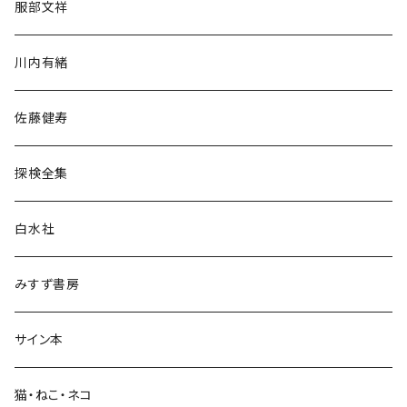
服部文祥
歴史・考古学
川内有緒
宗教・哲学・思想
佐藤健寿
民族・風習
探検全集
言語・ことば
白水社
政治・経済
みすず書房
経営・マネジメント
サイン本
科学・技術
猫・ねこ・ネコ
教育・教養