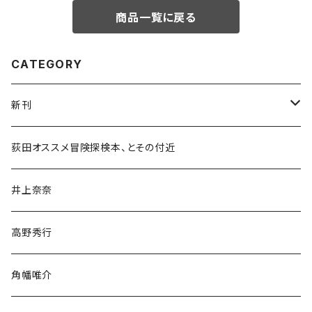
商品一覧に戻る
CATEGORY
新刊
和書
荻田オススメ冒険探検本、とその付近
文学・小説・物語
井上奈奈
随筆・ノンフィクション・その他
高野秀行
旅行・紀行
角幡唯介
人文・社会