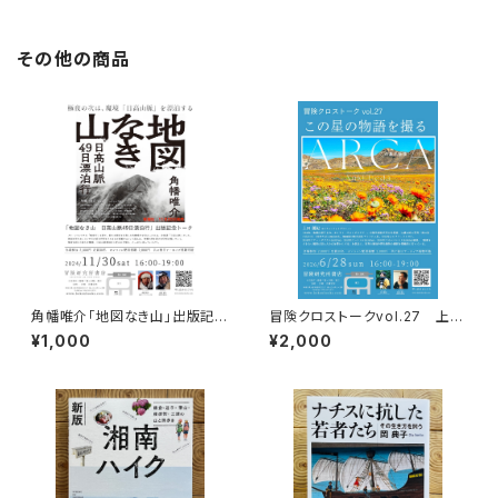
その他の商品
角幡唯介「地図なき山」出版記念
冒険クロストークvol.27 上田
トークイベント録画視聴権
優紀「この星の物語を撮る」録画
¥1,000
¥2,000
視聴権