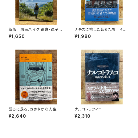
新版 湘南ハイク 鎌倉・逗子・
ナチスに抗した若者たち その
葉山・横須賀・三浦の山と海歩き
生き方を問う
¥1,650
¥1,980
語るに足る、ささやかな人生
ナルコトラフィコ
¥2,640
¥2,310