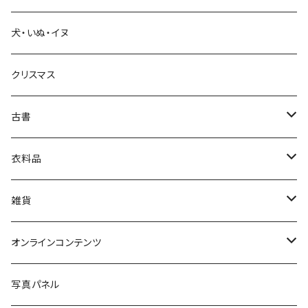
犬・いぬ・イヌ
生活・暮らし
クリスマス
芸術・絵画・写真
古書
絵本・児童書
娯楽・エンターテインメント
古書セット
衣料品
美術
POLEWARDS
雑貨
Tシャツ
バッグ
オンラインコンテンツ
ブックカバー
冒険クロストーク
写真パネル