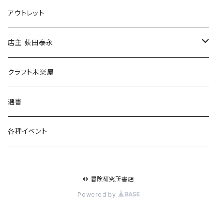
マグカップ
アウトレット
傘
店主 荻田泰永
食料品
書籍
クラフト木楽屋
その他
ウェア
選書
各種イベント
© 冒険研究所書店
Powered by