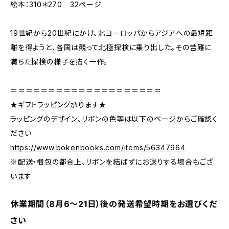
絵本：310＊270 32ページ
19世紀から20世紀にかけ、北ヨーロッパからアジアへの最短距
離を得ようと、各国は競って北極探検に乗り出した。その苦難に
満ちた探検の様子を描く一作。
＝＝＝＝＝＝＝＝＝＝＝＝＝＝＝＝＝＝＝＝
★ギフトラッピング承ります★
ラッピングのデザイン、リボンの色等は以下のページからご確認く
ださい
https://www.bokenbooks.com/items/56347964
※配送・梱包の都合上、リボンを結ばずにお送りする場合もござ
います
休業期間（8月6〜21日）後の発送希望時期をお選びくだ
さい