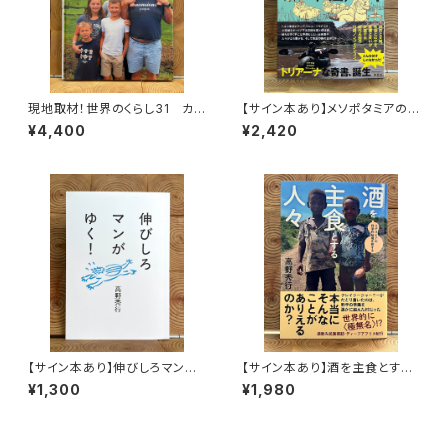
現地取材！世界のくらし31 カナ
【サイン本あり】メソポタミアの
ダ
ボート三人男
¥4,400
¥2,420
【サイン本あり】伸びしろマンが
【サイン本あり】酒を主食とする
ゆく！
人々 エチオピアの科学的秘境
¥1,300
¥1,980
を旅する