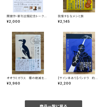
関健作・新刊出版記念トークイ
我慢するなメシと旅
ベント録画視聴権
¥2,000
¥2,145
オオウミガラス 種の絶滅をめ
【サイン本あり】パンドラ 約束
ぐる物語
の頂
¥3,960
¥2,200
商品一覧に戻る