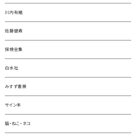
歴史・考古学
川内有緒
宗教・哲学・思想
佐藤健寿
民族・風習
探検全集
言語・ことば
白水社
政治・経済
みすず書房
経営・マネジメント
サイン本
科学・技術
猫・ねこ・ネコ
教育・教養