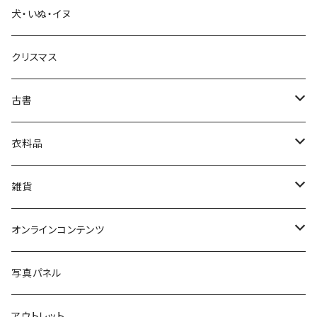
犬・いぬ・イヌ
生活・暮らし
クリスマス
芸術・絵画・写真
古書
絵本・児童書
娯楽・エンターテインメント
古書セット
衣料品
美術
POLEWARDS
雑貨
Tシャツ
バッグ
オンラインコンテンツ
ブックカバー
冒険クロストーク
写真パネル
マグカップ
アウトレット