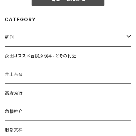
CATEGORY
新刊
和書
荻田オススメ冒険探検本、とその付近
文学・小説・物語
井上奈奈
随筆・ノンフィクション・その他
高野秀行
旅行・紀行
角幡唯介
人文・社会
服部文祥