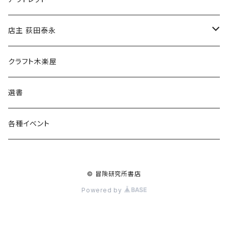
傘
店主 荻田泰永
食料品
書籍
クラフト木楽屋
その他
ウェア
選書
各種イベント
© 冒険研究所書店
Powered by