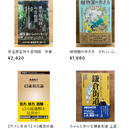
芦生原生林今昔物語 京都大
植物園の歩き方 きれい、心地
学芦生演習林から研究林へ
よい、愛おしい さまざまな「うつ
¥2,420
¥1,980
くしい」を求めて
【サイン本あり】 43歳頂点論
ちゃんと歩ける鎌倉街道 上道・