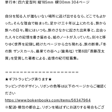
単行本：四六変型判 縦185mm 横130mm 304ページ
自分を知る人が誰もいない場所に逃げ出せるなら、どこでもよか
った。そんな理由で始まった、足かけ三十年以上にわたる、旅から
旅への日々。鞄にはいつも、旅のさなかに起きた出来事と、出会っ
た人々との記憶を書き留める、紙のノートが入っていた。刻々と移
りゆく世界を記録し続けたページから立ち現れる、旅の断章。『冬
の旅 ザンスカール、最果ての谷へ』（雷鳥社）で第6回「斎藤茂太
賞」を受賞した著者による、追憶の紀行短篇集。
＝＝＝＝＝＝＝＝＝＝＝＝＝＝＝＝＝＝＝＝
★ギフトラッピング承ります★
ラッピングのデザイン、リボンの色等は以下のページからご確認く
ださい
https://www.bokenbooks.com/items/56347964
※配送・梱包の都合上、リボンを結ばずにお送りする場合もござ