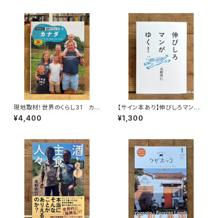
現地取材！世界のくらし31 カナ
【サイン本あり】伸びしろマンが
ダ
ゆく！
¥4,400
¥1,300