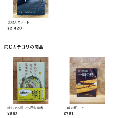
流離人のノート
¥2,420
同じカテゴリの商品
晴れでも雨でも昆虫学者
一瞬の夏 上
¥693
¥781