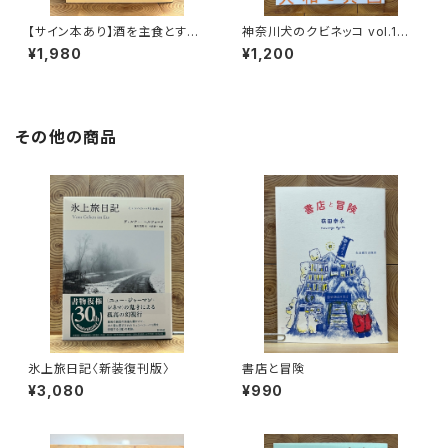
【サイン本あり】酒を主食とする
神奈川犬のクビネッコ vol.1
人々 エチオピアの科学的秘境
特集：大和と異国
¥1,980
¥1,200
を旅する
その他の商品
氷上旅日記〈新装復刊版〉
書店と冒険
¥3,080
¥990