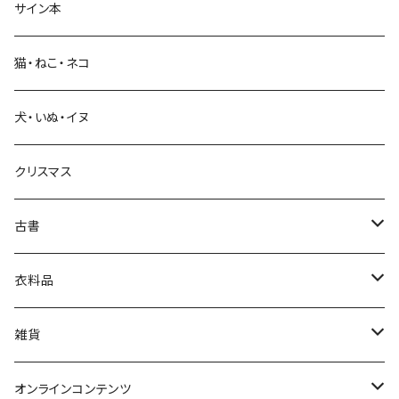
サイン本
科学・技術
猫・ねこ・ネコ
教育・教養
犬・いぬ・イヌ
生活・暮らし
クリスマス
芸術・絵画・写真
古書
絵本・児童書
娯楽・エンターテインメント
古書セット
衣料品
美術
POLEWARDS
雑貨
Tシャツ
バッグ
オンラインコンテンツ