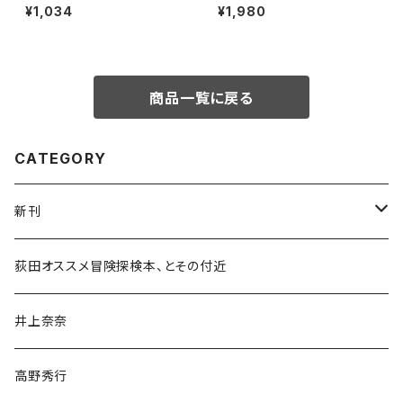
中道・下道
¥1,034
¥1,980
商品一覧に戻る
CATEGORY
新刊
和書
荻田オススメ冒険探検本、とその付近
文学・小説・物語
井上奈奈
随筆・ノンフィクション・その他
高野秀行