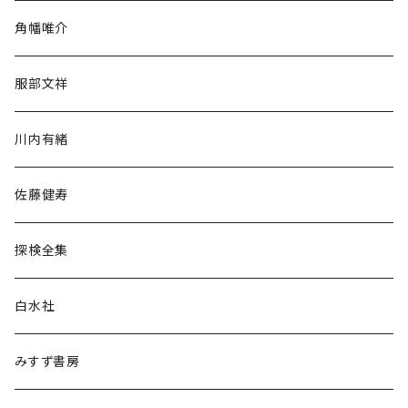
旅行・紀行
角幡唯介
人文・社会
服部文祥
歴史・考古学
川内有緒
宗教・哲学・思想
佐藤健寿
民族・風習
探検全集
言語・ことば
白水社
政治・経済
みすず書房
経営・マネジメント