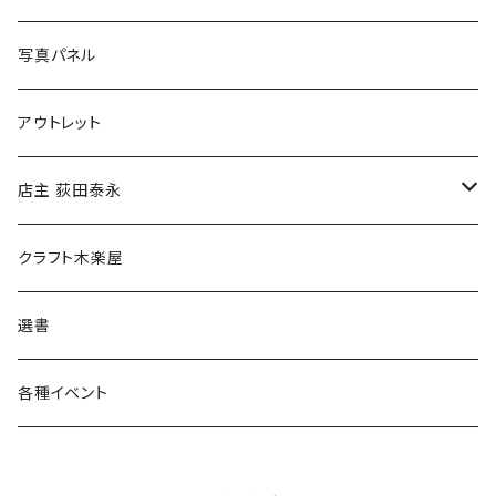
ブックカバー
冒険クロストーク
写真パネル
マグカップ
アウトレット
傘
店主 荻田泰永
食料品
書籍
クラフト木楽屋
その他
ウェア
選書
各種イベント