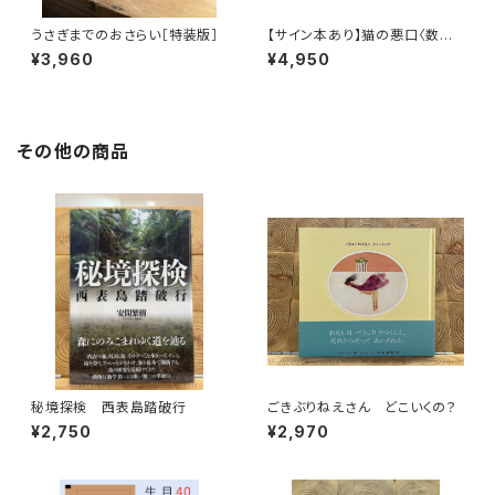
うさぎまでのおさらい［特装版］
【サイン本あり】猫の悪口〈数量
限定・オリジナルトート付き〉
¥3,960
¥4,950
その他の商品
秘境探検 西表島踏破行
ごきぶりねえさん どこいくの？
¥2,750
¥2,970