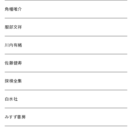
旅行・紀行
角幡唯介
人文・社会
服部文祥
歴史・考古学
川内有緒
宗教・哲学・思想
佐藤健寿
民族・風習
探検全集
言語・ことば
白水社
政治・経済
みすず書房
経営・マネジメント