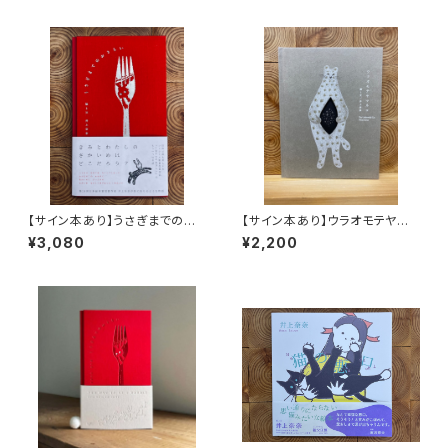
【サイン本あり】うさぎまでのお
【サイン本あり】ウラオモテヤマ
さらい［通常版］
ネコ
¥3,080
¥2,200