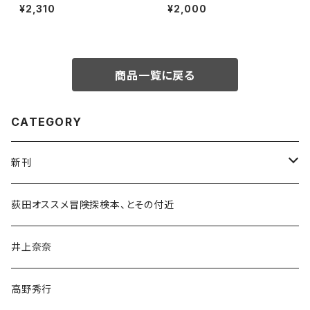
秀行の旅の流儀」録画視聴権
¥2,310
¥2,000
商品一覧に戻る
CATEGORY
新刊
和書
荻田オススメ冒険探検本、とその付近
文学・小説・物語
井上奈奈
随筆・ノンフィクション・その他
高野秀行