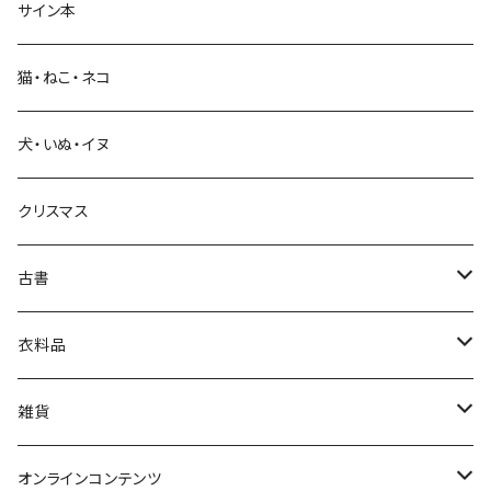
サイン本
科学・技術
猫・ねこ・ネコ
教育・教養
犬・いぬ・イヌ
生活・暮らし
クリスマス
芸術・絵画・写真
古書
絵本・児童書
娯楽・エンターテインメント
古書セット
衣料品
美術
POLEWARDS
雑貨
Tシャツ
バッグ
オンラインコンテンツ