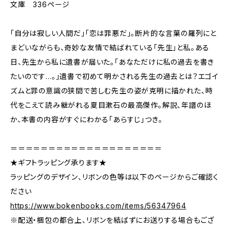
文庫 336ページ
「自分は寂しい人間だ」「恋は罪悪だ」。断片的な言葉の羅列にと
まどいながらも、奇妙な友情で結ばれている「先生」と私。ある
日、先生から私に遺書が届いた。「あなただけに私の過去を書き
たいのです…。」遺書で初めて明かされる先生の過去とは？エゴイ
ズムと罪の意識の狭間で苦しむ先生の姿が克明に描かれた、時
代をこえて読み継がれる夏目漱石の最高傑作。解説、年譜のほ
か、本書の内容がすぐにわかる「あらすじ」つき。
＝＝＝＝＝＝＝＝＝＝＝＝＝＝＝＝＝＝＝＝
★ギフトラッピング承ります★
ラッピングのデザイン、リボンの色等は以下のページからご確認く
ださい
https://www.bokenbooks.com/items/56347964
※配送・梱包の都合上、リボンを結ばずにお送りする場合もござ