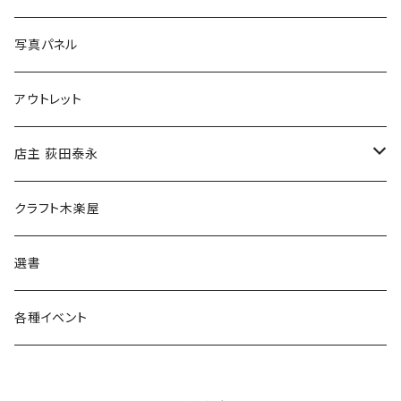
ブックカバー
冒険クロストーク
写真パネル
マグカップ
アウトレット
傘
店主 荻田泰永
食料品
書籍
クラフト木楽屋
その他
ウェア
選書
各種イベント